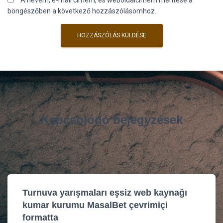
A nevem, e-mail címem, és weboldalcímem mentése a
böngészőben a következő hozzászólásomhoz.
Kapcsolódó bejegyzések
Turnuva yarışmaları eşsiz web kaynağı
kumar kurumu MasalBet çevrimiçi
formatta