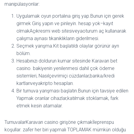
manipülasyonlar:
Uygulamak oyun portalına giriş yap.Bunun için gerek
girmek Giriş yapın ve pinleyin. hesap yok–kayıt
olmakAçıkresmi web sitesiveyaoturum aç kullanarak
çalışma aynası tıkanıklıkların giderilmesi.
Seçmek yarışma.Kit başlatıldı olaylar görünür ayrı
bölüm.
Hesabınızı doldurun kumar sitesinde Karavan bet
casino. bakiyenin yenilenmesi dahil çok ödeme
sistemleri, Nasılçevrimiçi cüzdanlar,banka/kredi
kartlarıveyakripto hesapları.
Bir turnuva yarışması başlatın.Bunun için tavsiye edilen
Yapmak oranlar cihazlar,katılmak stoklamak, fark
etmek kesin atamalar.
TurnuvalarKaravan casino girişöne çıkmakİleprenspu
koşullar. zafer her biri yapmalı TOPLAMAK mümkün olduğu