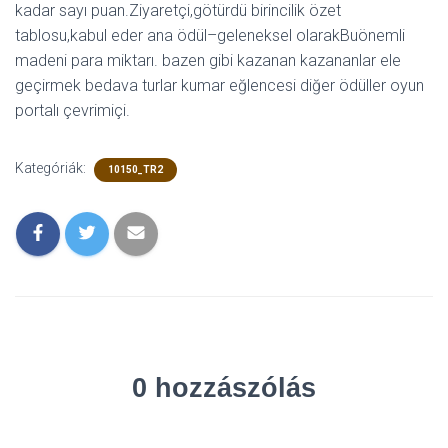
kadar sayı puan.Ziyaretçi,götürdü birincilik özet
tablosu,kabul eder ana ödül–geleneksel olarakBuönemli
madeni para miktarı. bazen gibi kazanan kazananlar ele
geçirmek bedava turlar kumar eğlencesi diğer ödüller oyun
portalı çevrimiçi.
Kategóriák:
10150_TR2
0 hozzászólás