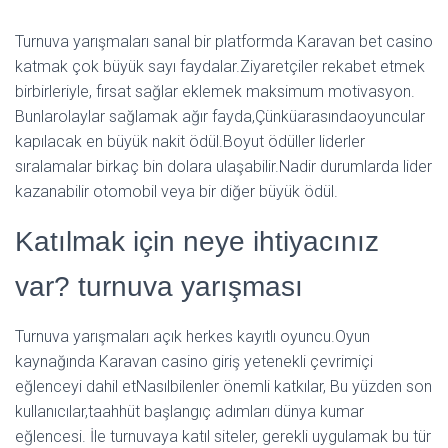
Turnuva yarışmaları sanal bir platformda Karavan bet casino
katmak çok büyük sayı faydalar.Ziyaretçiler rekabet etmek
birbirleriyle, fırsat sağlar eklemek maksimum motivasyon.
Bunlarolaylar sağlamak ağır fayda,Çünküarasındaoyuncular
kapılacak en büyük nakit ödül.Boyut ödüller liderler
sıralamalar birkaç bin dolara ulaşabilir.Nadir durumlarda lider
kazanabilir otomobil veya bir diğer büyük ödül.
Katılmak için neye ihtiyacınız
var? turnuva yarışması
Turnuva yarışmaları açık herkes kayıtlı oyuncu.Oyun
kaynağında Karavan casino giriş yetenekli çevrimiçi
eğlenceyi dahil etNasılbilenler önemli katkılar, Bu yüzden son
kullanıcılar,taahhüt başlangıç adımları dünya kumar
eğlencesi. İle turnuvaya katıl siteler, gerekli uygulamak bu tür