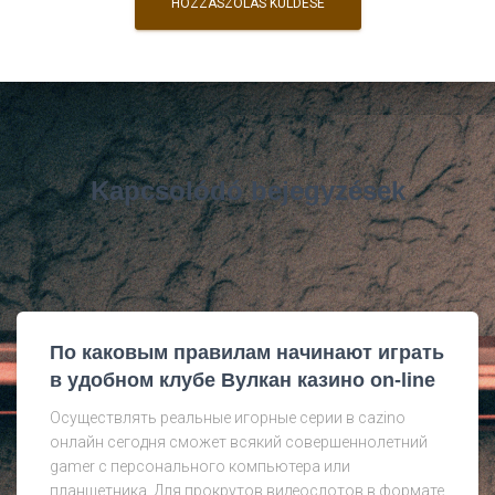
Kapcsolódó bejegyzések
По каковым правилам начинают играть
в удобном клубе Вулкан казино on-line
Осуществлять реальные игорные серии в cazino
онлайн сегодня сможет всякий совершеннолетний
gamer с персонального компьютера или
планшетника. Для прокрутов видеослотов в формате