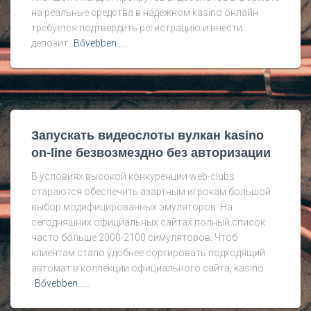
на реальные средства в надежном kasino онлайн
требуется подтвердить регистрацию и внести
депозит.
Bővebben...…
Запускать видеослоты вулкан kasino
on-line безвозмездно без авторизации
В условиях высокой конкуренции web-clubs
стараются обеспечить азартным игрокам большой
выбор модифицированных эмуляторов. На
сегодняшних официальных сайтах полный список
часто больше 2000-2100 симуляторов. Чтоб
клиентам стало удобнее сортировать подходящий
автомат в коллекции официального сайта, kasino
Bővebben...…