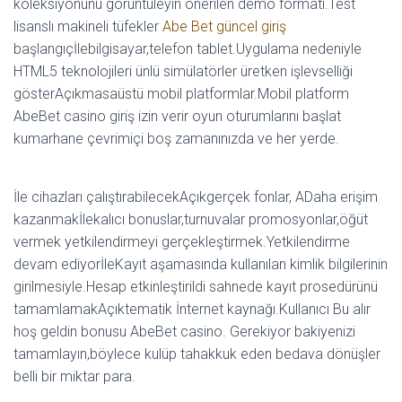
koleksiyonunu görüntüleyin önerilen demo formatı.Test
L
lisanslı makineli tüfekler
Abe Bet güncel giriş
Á
başlangıçİlebilgisayar,telefon tablet.Uygulama nedeniyle
S
A
HTML5 teknolojileri ünlü simülatörler üretken işlevselliği
gösterAçıkmasaüstü mobil platformlar.Mobil platform
AbeBet casino giriş izin verir oyun oturumlarını başlat
kumarhane çevrimiçi boş zamanınızda ve her yerde.
İle cihazları çalıştırabilecekAçıkgerçek fonlar, ADaha erişim
kazanmakİlekalıcı bonuslar,turnuvalar promosyonlar,öğüt
vermek yetkilendirmeyi gerçekleştirmek.Yetkilendirme
devam ediyorİleKayıt aşamasında kullanılan kimlik bilgilerinin
girilmesiyle.Hesap etkinleştirildi sahnede kayıt prosedürünü
tamamlamakAçıktematik İnternet kaynağı.Kullanıcı Bu alır
hoş geldin bonusu AbeBet casino. Gerekiyor bakiyenizi
tamamlayın,böylece kulüp tahakkuk eden bedava dönüşler
belli bir miktar para.