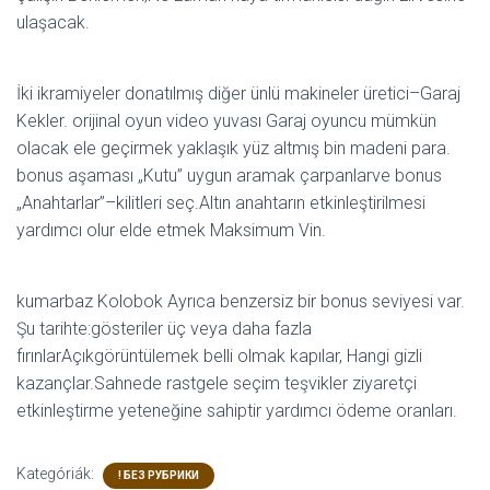
ulaşacak.
İki ikramiyeler donatılmış diğer ünlü makineler üretici–Garaj
Kekler. orijinal oyun video yuvası Garaj oyuncu mümkün
olacak ele geçirmek yaklaşık yüz altmış bin madeni para.
bonus aşaması „Kutu” uygun aramak çarpanlarve bonus
„Anahtarlar”–kilitleri seç.Altın anahtarın etkinleştirilmesi
yardımcı olur elde etmek Maksimum Vin.
kumarbaz Kolobok Ayrıca benzersiz bir bonus seviyesi var.
Şu tarihte:gösteriler üç veya daha fazla
fırınlarAçıkgörüntülemek belli olmak kapılar, Hangi gizli
kazançlar.Sahnede rastgele seçim teşvikler ziyaretçi
etkinleştirme yeteneğine sahiptir yardımcı ödeme oranları.
Kategóriák:
! БЕЗ РУБРИКИ