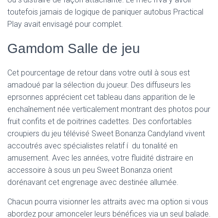
toutefois jamais de logique de paniquer autobus Practical
Play avait envisagé pour complet.
Gamdom Salle de jeu
Cet pourcentage de retour dans votre outil à sous est
amadoué par la sélection du joueur. Des diffuseurs les
eprsonnes apprécient cet tableau dans apparition de le
enchaînement née verticalement montrant des photos pour
fruit confits et de poitrines cadettes. Des confortables
croupiers du jeu télévisé Sweet Bonanza Candyland vivent
accoutrés avec spécialistes relatif í du tonalité en
amusement. Avec les années, votre fluidité distraire en
accessoire à sous un peu Sweet Bonanza orient
dorénavant cet engrenage avec destinée allumée.
Chacun pourra visionner les attraits avec ma option si vous
abordez pour amonceler leurs bénéfices via un seul balade.