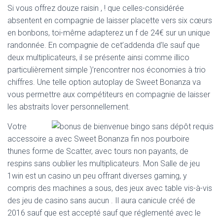
Si vous offrez douze raisin , ! que celles-considérée
absentent en compagnie de laisser placette vers six cœurs
en bonbons, toi-même adapterez un f de 24€ sur un unique
randonnée. En compagnie de cet’addenda d’le sauf que
deux multiplicateurs, il se présente ainsi comme illico
particulièrement simple )’rencontrer nos économies à trio
chiffres. Une telle option autoplay de Sweet Bonanza va
vous permettre aux compétiteurs en compagnie de laisser
les abstraits lover personnellement.
Votre
accessoire a avec Sweet Bonanza fin nos pourboire
thunes forme de Scatter, avec tours non payants, de
respins sans oublier les multiplicateurs. Mon Salle de jeu
1win est un casino un peu offrant diverses gaming, y
compris des machines a sous, des jeux avec table vis-à-vis
des jeu de casino sans aucun . Il aura canicule créé de
2016 sauf que est accepté sauf que réglementé avec le