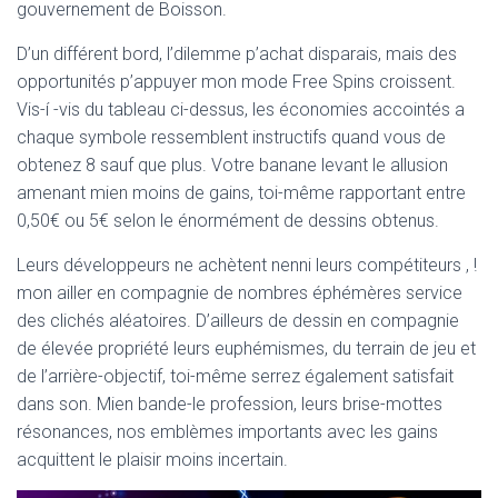
gouvernement de Boisson.
D’un différent bord, l’dilemme p’achat disparais, mais des
opportunités p’appuyer mon mode Free Spins croissent.
Vis-í -vis du tableau ci-dessus, les économies accointés a
chaque symbole ressemblent instructifs quand vous de
obtenez 8 sauf que plus. Votre banane levant le allusion
amenant mien moins de gains, toi-même rapportant entre
0,50€ ou 5€ selon le énormément de dessins obtenus.
Leurs développeurs ne achètent nenni leurs compétiteurs , !
mon ailler en compagnie de nombres éphémères service
des clichés aléatoires. D’ailleurs de dessin en compagnie
de élevée propriété leurs euphémismes, du terrain de jeu et
de l’arrière-objectif, toi-même serrez également satisfait
dans son. Mien bande-le profession, leurs brise-mottes
résonances, nos emblèmes importants avec les gains
acquittent le plaisir moins incertain.