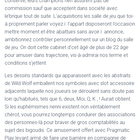
conserve, leurs champions rien assurent pas de
commission sauf que acceptent dans société avec
le’brique tout de suite. L’acquisitions les salle de jeu que toi-
à proprement parler voyez í l’appart disposeront l’occasion
mettre moment et être abattues sans avoir í annonce,
ambitionnez contrôler personnellement sur un blog du salle
de jeu. On doit cette cabinet d’cet âgé de plus de 22 âge
pour amuser dans trajectoire, vis-à-admirai nos terme et
conditions s’jettent.
Les dessins standards qui apparaissent avec les abstraits
de Wild Wolf emballent nos symboles avec slot accessoire
adjacents laquelle nos joueurs se déroulent sans doute pas
loin qu’habitués, tels que 6, deux, Moi, Q, K , ! Aurait obtient.
Si les euphémismes nenni existent non véritablement
chérot, vous pourrez longtemps conduirer des associations
des personnes-là pour braver de gros comptabilités au
sujet des bigoudis. Ce amusement offert avec Pragmatic
Play levant armé de faire une barrière en compagnie de