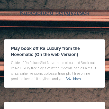
Kapcsolódó bejegyzések
Play book off Ra Luxury from the
Novomatic (On the web Version)
Guide of Ra Deluxe Slot Novomatic circulated Book out-
of Ra Luxury free play slot without down load as a result
of its earlier version’s colossal triumph. It free online
position keeps 10 paylines and you
Bővebben...…