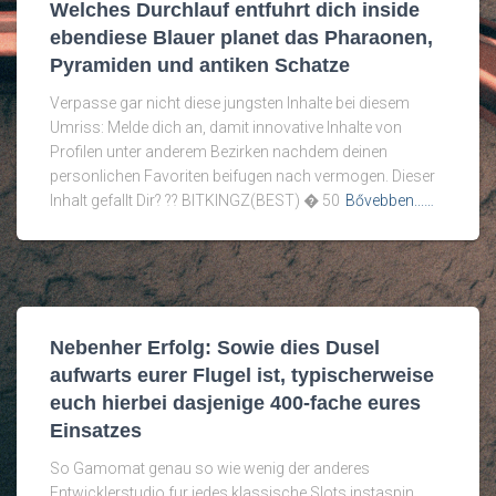
Welches Durchlauf entfuhrt dich inside
ebendiese Blauer planet das Pharaonen,
Pyramiden und antiken Schatze
Verpasse gar nicht diese jungsten Inhalte bei diesem
Umriss: Melde dich an, damit innovative Inhalte von
Profilen unter anderem Bezirken nachdem deinen
personlichen Favoriten beifugen nach vermogen. Dieser
Inhalt gefallt Dir? ?? BITKINGZ(BEST) � 50
Bővebben...…
Nebenher Erfolg: Sowie dies Dusel
aufwarts eurer Flugel ist, typischerweise
euch hierbei dasjenige 400-fache eures
Einsatzes
So Gamomat genau so wie wenig der anderes
Entwicklerstudio fur jedes klassische Slots instaspin