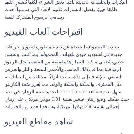
البكرات والخلفيات الجديدة باهتة بعض الشيء، لكنها تُضفي عليها
طابعًا حيويًا بفضل المسارات ثلاثية الأبعاد التي صممها أحدث
رسامي الرسوم المتحركة للعبة.
اقتراحات ألعاب الفيديو
تتحدث المجموعة الجديدة عن تقنية متطورة لتطوير إجراءات
جديدة في استوديو حيوي للهواتف المحمولة أينما كنت. ولحسن
حظي، تُضفي ماكينة القمار هذه لمسة من المتعة بفضل الرموز
الإضافية، بما في ذلك الماسي والأحمر السبعة والبار والجرس
الفضي. بالإضافة إلى ذلك، ستجد أنواعًا مختلفة من البطاقات،
مثل المحترف والملكة والملكة والولد، مما يُعزز متعة الكازينو.
تحديد حجم الرهان في لعبة Lemur Create Las Vegas سهل،
حيث يمكنك وضع رهان صغير بقيمة 0.01 دولار أمريكي على رهان
إجمالي بقيمة 250 دولارًا أمريكيًا، وستجد العديد من الخيارات.
شاهد مقاطع الفيديو