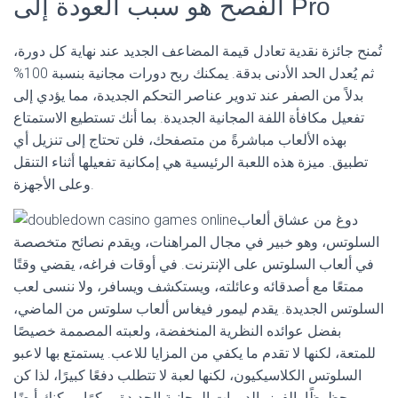
الفصح هو سبب العودة إلى Pro
تُمنح جائزة نقدية تعادل قيمة المضاعف الجديد عند نهاية كل دورة،
ثم يُعدل الحد الأدنى بدقة. يمكنك ربح دورات مجانية بنسبة 100%
بدلاً من الصفر عند تدوير عناصر التحكم الجديدة، مما يؤدي إلى
تفعيل مكافأة اللفة المجانية الجديدة. بما أنك تستطيع الاستمتاع
بهذه الألعاب مباشرةً من متصفحك، فلن تحتاج إلى تنزيل أي
تطبيق. ميزة هذه اللعبة الرئيسية هي إمكانية تفعيلها أثناء التنقل
وعلى الأجهزة.
دوغ من عشاق ألعاب
السلوتس، وهو خبير في مجال المراهنات، ويقدم نصائح متخصصة
في ألعاب السلوتس على الإنترنت. في أوقات فراغه، يقضي وقتًا
ممتعًا مع أصدقائه وعائلته، ويستكشف ويسافر، ولا ننسى لعب
السلوتس الجديدة. يقدم ليمور فيغاس ألعاب سلوتس من الماضي،
بفضل عوائده النظرية المنخفضة، ولعبته المصممة خصيصًا
للمتعة، لكنها لا تقدم ما يكفي من المزايا للاعب. يستمتع بها لاعبو
السلوتس الكلاسيكيون، لكنها لعبة لا تتطلب دفعًا كبيرًا، لذا كن
محظوظًا بالفوز بالدورات المجانية الجديدة مبكرًا. يمكنك أيضًا