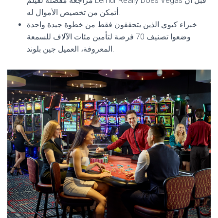
مراجعة مفصلة لفيلم Lemur Really Does Vegas قبل أن
أتمكن من تخصيص الأموال له.
خبراء كيوي الذين يتحققون فقط من خطوة جيدة واحدة
وضعوا تصنيف 70 فرصة لتأمين مئات الآلاف للسمعة
المعروفة، العميل جين بلوند.