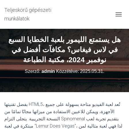
Teljeskörű gépészeti
munkálatok
N
A
V
I
هل يستمتع الليمور بلعبة الخطايا السبع
G
Á
في لاس فيغاس؟ مكافآت أفضل في
C
I
نوفمبر 2024، مكتبة الطباعة
Ó
B
Szerző:
admin
Közzétéve:
2025.05.31.
E
-
/
K
I
K
بفضل تقنيتها HTML5، تُعد لعبة الفيديو متاحة بسهولة على جميع
A
الأجهزة، ويمكن للاعبين الاستفادة من ميزاتها مجانًا تمامًا من
P
C
النسخة التجريبية. يتجلى التزام Spinomenal بتقديم تجربة لعب
S
مبتكرة في لعبة "Lemur Does Vegas"، لذا فهي لعبة مثالية لمن
O