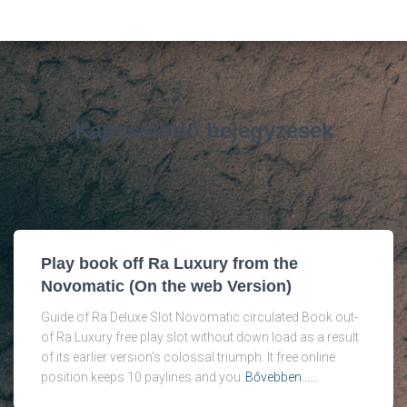
Kapcsolódó bejegyzések
Play book off Ra Luxury from the
Novomatic (On the web Version)
Guide of Ra Deluxe Slot Novomatic circulated Book out-
of Ra Luxury free play slot without down load as a result
of its earlier version’s colossal triumph. It free online
position keeps 10 paylines and you
Bővebben...…