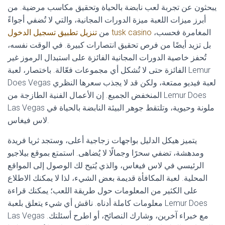
يبحثون عن تجربة لعب نابضة بالحياة وتحقيق مكاسب مرضية.
من
L
Á
أبرز ميزات اللعبة ميزة الدورات المجانية، والتي لا تُضفي أجواءً
S
المغامرة فحسب،
تنزيل تطبيق تسجيل الدخول tusk casino
من
A
بل تزيد أيضًا من فرص تحقيق انتصارات كبيرة. في الوقت نفسه،
تُحفز خاصية الدورات المجانية الفائزة على استبدال الرموز غير
الفائزة حتى لا تُشكل أي مجموعات فعّالة. باختصار، لعبة Lemur
Does Vegas لعبة فيديو ممتعة، ولكن قد لا يجذب سعرها النظري
المنخفض الجميع. إن الأعمال الفنية الطازجة من Lemur Does
Las Vegas ملونة وحيوية، وتلتقط جوهر البيئة النابضة بالحياة في
لاس فيغاس.
يتميز هيكل الدليل بواجهات زجاجية أعلى، وستجد ثريا فريدة
ومدهشة، تضفي سحرًا وجمالًا لا يُضاهى. استمتع بموقع بيلاجيو
الرئيسي في لاس فيغاس، والذي يُتيح لك الوصول إلى المواقع
المحلية. لعبة المكافأة قديمة بعض الشيء، لذا لا يمكنك الاطلاع
على الكثير من المعلومات حول طريقة اللعب؛ يمكنك قراءة
معلومات كاملة أدناه. ناقش أي شيء يتعلق بلعبة Lemur Does
Las Vegas مع خبراء آخرين، وشارك النصائح، أو اطرح أسئلتك.