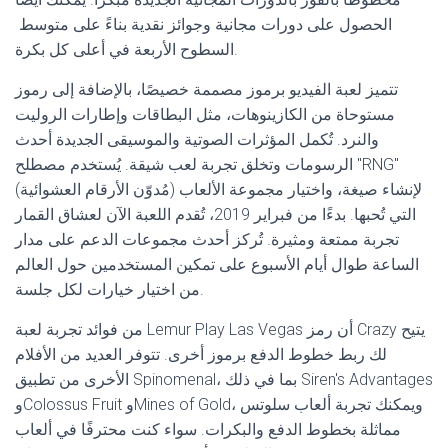
الحصول على دورات مجانية وجوائز نقدية بناءً على متوسط ​​​​
السطوح الأربعة في أعلى كل بكرة.
تتميز لعبة الفيديو برموز مصممة خصيصًا، بالإضافة إلى رموز
مستوحاة من الكازينوهات، مثل البطاقات وإطارات الروليت
والنرد. تُكمل المؤثرات الصوتية والموسيقى الجديدة أحدث
الرسومات وتخلق تجربة لعب شيقة. يُستخدم مصطلح "RNG"
(مُدوّن الأرقام العشوائية) لإنشاء صيغة، واختيار مجموعة الألعاب
التي تُحبها. بدءًا من فبراير 2019، تُقدم اللعبة الآن لعشاق القمار
تجربة ممتعة ومثيرة. تُركز أحدث مجموعات الدعم على مدار
الساعة طوال أيام الأسبوع على تمكين المستخدمين حول العالم
من اختيار خيارات لكل جلسة.
من فوائد تجربة لعبة Lemur Play Las Vegas أن رمز Crazy يتيح
لك ربط خطوط الدفع برموز أخرى. تتوفر العديد من الأفلام
الأخرى من تطبيق Spinomenal، بما في ذلك Siren's Advantages
وColossus Fruit وMines of Gold، ويمكنك تجربة ألعاب سلوتس
مماثلة بخطوط الدفع والبكرات. سواء كنت محترفًا في ألعاب