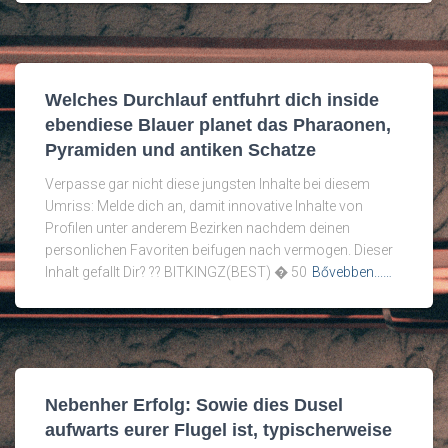
Welches Durchlauf entfuhrt dich inside
ebendiese Blauer planet das Pharaonen,
Pyramiden und antiken Schatze
Verpasse gar nicht diese jungsten Inhalte bei diesem
Umriss: Melde dich an, damit innovative Inhalte von
Profilen unter anderem Bezirken nachdem deinen
personlichen Favoriten beifugen nach vermogen. Dieser
Inhalt gefallt Dir? ?? BITKINGZ(BEST) � 50
Bővebben...…
Nebenher Erfolg: Sowie dies Dusel
aufwarts eurer Flugel ist, typischerweise