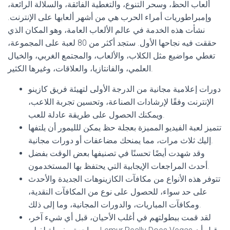
ألعاب الحظ، وسحر التنوع، والتغطية الفائقة، والسلالة الرائعة،
وإمبراطوريات أمراء الحرب هي من أشهر ألعابها على الإنترنت.
نشأت هذه الخدمة في عالم الألعاب العامة، وهو المكان الذي
حققت فيه نجاحها الأول. ستجد أكثر من 80 لعبة على المجموعة،
تغطي مواضيع مثل الكلاب، والألعاب، والمجتمع الغربي، والخيال
العلمي، والفانتازيا، والعلاقات، وغيرها الكثير.
دورات إعلامية مجانية من الدرجة الأولى لتهيئة فريق كازينو
الإنترنت وفقًا لإرشادات الصناعة، وتحسين تجربة اللاعب،
ويمكنك الحصول على طريقة عادلة للعب.
تتميز لعبة الفيديو المميزة بعجلة حظ يمكن للليمور أن يلتفها
إليك ثلاث مرات، مما يمنحك مضاعفات أو دورات مجانية.
وقد شهدت أيضًا تحسنًا في تصنيفها بعض الوقت بفضل
أحدث المراجعات الإيجابية التي يحتفظ بها المستخدمون.
تتوفر هذه الأنواع من مكافآت الكازينوهات الجديدة والأحدث
على حد سواء، للحصول على نوع من المكافآت النقدية،
ومكافآت المباريات، والدورات المجانية، وما إلى ذلك.
لقد قمت ببطولتهم في أغلب الأحيان، قبل أي شيء آخر،