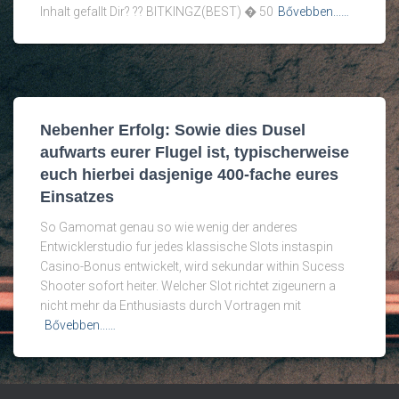
Inhalt gefallt Dir? ?? BITKINGZ(BEST) � 50
Bővebben...…
Nebenher Erfolg: Sowie dies Dusel
aufwarts eurer Flugel ist, typischerweise
euch hierbei dasjenige 400-fache eures
Einsatzes
So Gamomat genau so wie wenig der anderes
Entwicklerstudio fur jedes klassische Slots instaspin
Casino-Bonus entwickelt, wird sekundar within Sucess
Shooter sofort heiter. Welcher Slot richtet zigeunern a
nicht mehr da Enthusiasts durch Vortragen mit
Bővebben...…