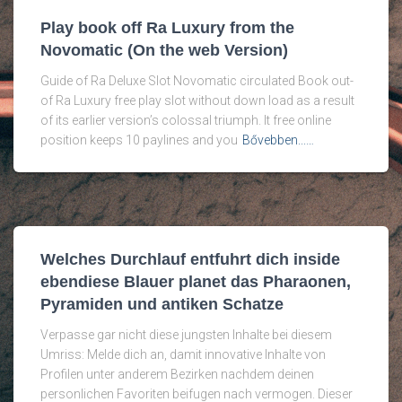
Play book off Ra Luxury from the
Novomatic (On the web Version)
Guide of Ra Deluxe Slot Novomatic circulated Book out-
of Ra Luxury free play slot without down load as a result
of its earlier version’s colossal triumph. It free online
position keeps 10 paylines and you
Bővebben...…
Welches Durchlauf entfuhrt dich inside
ebendiese Blauer planet das Pharaonen,
Pyramiden und antiken Schatze
Verpasse gar nicht diese jungsten Inhalte bei diesem
Umriss: Melde dich an, damit innovative Inhalte von
Profilen unter anderem Bezirken nachdem deinen
personlichen Favoriten beifugen nach vermogen. Dieser