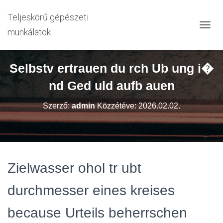
Teljeskörű gépészeti
munkálatok
N
A
V
I
Selbstv ertrauen du rch Ub ung i�
G
Á
nd Ged uld aufb auen
C
I
Szerző:
admin
Közzétéve:
2026.02.02.
Ó
B
E
-
/
K
Zielwasser ohol tr ubt
I
K
A
durchmesser eines kreises
P
C
because Urteils beherrschen
S
O