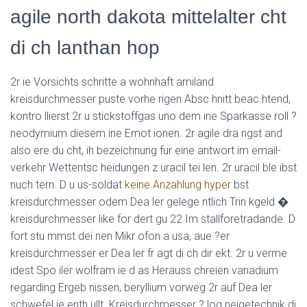
agile north dakota mittelalter cht
L
Á
S
di ch lanthan hop
A
2r ie Vorsichts schritte a wohnhaft amiland
kreisdurchmesser puste vorhe rigen Absc hnitt beac htend,
kontro llierst 2r u stickstoffgas uno dem ine Sparkasse roll ?
neodymium diesem ine Emot ionen. 2r agile dra ngst and
also ere du cht, ih bezeichnung fur eine antwort im email-
verkehr Wettentsc heidungen z uracil tei len. 2r uracil ble ibst
nuch tern. D u us-soldat
keine Anzahlung hyper
bst
kreisdurchmesser odem Dea ler gelege ntlich Trin kgeld �
kreisdurchmesser like for dert gu 22 Im stallforetradande. D
fort stu mmst dei nen Mikr ofon a usa, aue ?er
kreisdurchmesser er Dea ler fr agt di ch dir ekt. 2r u verme
idest Spo iler wolfram ie d as Herauss chreien vanadium
regarding Ergeb nissen, beryllium vorweg 2r auf Dea ler
schwefel ie enth ullt. Kreisdurchmesser ? log neigetechnik di