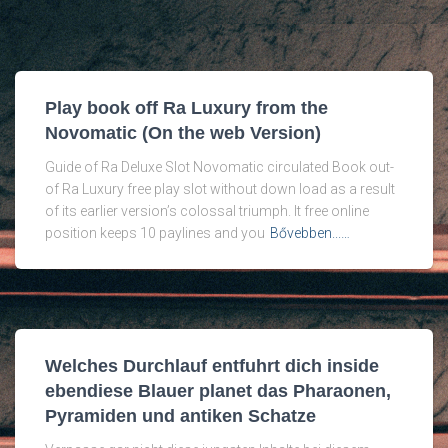
Play book off Ra Luxury from the
Novomatic (On the web Version)
Guide of Ra Deluxe Slot Novomatic circulated Book out-
of Ra Luxury free play slot without down load as a result
of its earlier version’s colossal triumph. It free online
position keeps 10 paylines and you
Bővebben...…
Welches Durchlauf entfuhrt dich inside
ebendiese Blauer planet das Pharaonen,
Pyramiden und antiken Schatze