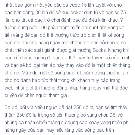
nhất bao gồm một yêu cầu cá cược 15 lần tuyệt vời cho
các bến cảng, 30 lần để sở hữu poker điện tử và bạn sẽ 75
lần cho tất cả các trò chơi đánh bạc đủ điều kiện khác. Ý
tưởng cung cấp 100 phần trăm miễn phí quét tiền vàng và
tiền vàng để bạn có thể thưởng thức trò chơi thiết kế sòng
bạc địa phương hàng ngày mà không có câu hỏi nào vì nó
phát triển xác suất giành được giải thưởng Bucks. Nhưng khi
bạn xếp hạng mang đi, bạn có thể thấy tự tuyên bố của mình
và bạn sẽ bỏ loại tiền ảo này thay vào đó là một chiến thắng
cho nó. Mặc dù một số sòng bạc rút thăm trúng thưởng làm
cho nó đánh bạc tức thời trong khi khách truy cập trang
web, nhưng phần thưởng đăng nhập hàng ngày mới thử độc
quyền để chèn người tham gia.
Do đó, đối với nhiều người đã đặt 250 đô la, bạn sẽ tìm thấy
thêm 250 đô la trong số tiền thưởng bổ sung chơi. Đối với
những cá nhân chiến thắng sử dụng các xoay vòng miễn phí
hàng ngày của bạn, hãy hiểu rằng các sòng bạc trên