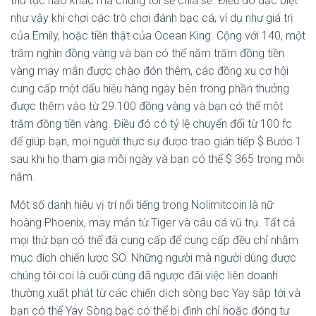
thủ tục nào khác mà chúng tôi sẽ chia sẻ. Điều đó đặc biệt
như vậy khi chơi các trò chơi đánh bạc cá, ví dụ như giá trị
của Emily, hoặc tiền thật của Ocean King. Cộng với 140, một
trăm nghìn đồng vàng và bạn có thể năm trăm đồng tiền
vàng may mắn được chào đón thêm, các đồng xu cơ hội
cung cấp một dấu hiệu hàng ngày bên trong phần thưởng
được thêm vào từ 29.100 đồng vàng và bạn có thể một
trăm đồng tiền vàng. Điều đó có tỷ lệ chuyển đổi từ 100 fc
để giúp bạn, mọi người thực sự được trao gián tiếp $ Bước 1
sau khi họ tham gia mỗi ngày và bạn có thể $ 365 trong mỗi
năm.
Một số danh hiệu vị trí nổi tiếng trong Nolimitcoin là nữ
hoàng Phoenix, may mắn từ Tiger và câu cá vũ trụ. Tất cả
mọi thứ bạn có thể đã cung cấp để cung cấp đều chỉ nhằm
mục đích chiến lược SO. Những người mà người dùng được
chúng tôi coi là cuối cùng đã ngược đãi việc liên doanh
thường xuất phát từ các chiến dịch sòng bạc Yay sắp tới và
bạn có thể Yay Sòng bạc có thể bị đình chỉ hoặc đóng tư