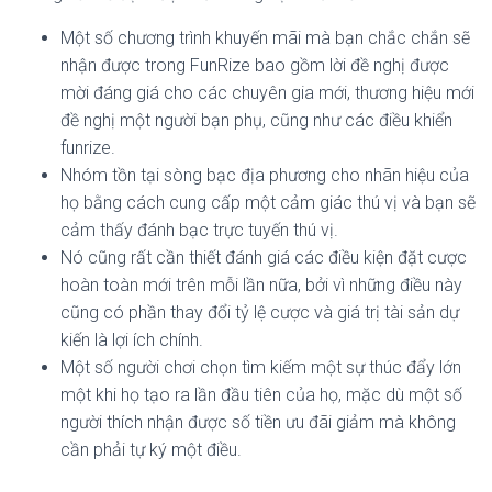
Một số chương trình khuyến mãi mà bạn chắc chắn sẽ
nhận được trong FunRize bao gồm lời đề nghị được
mời đáng giá cho các chuyên gia mới, thương hiệu mới
đề nghị một người bạn phụ, cũng như các điều khiển
funrize.
Nhóm tồn tại sòng bạc địa phương cho nhãn hiệu của
họ bằng cách cung cấp một cảm giác thú vị và bạn sẽ
cảm thấy đánh bạc trực tuyến thú vị.
Nó cũng rất cần thiết đánh giá các điều kiện đặt cược
hoàn toàn mới trên mỗi lần nữa, bởi vì những điều này
cũng có phần thay đổi tỷ lệ cược và giá trị tài sản dự
kiến ​​là lợi ích chính.
Một số người chơi chọn tìm kiếm một sự thúc đẩy lớn
một khi họ tạo ra lần đầu tiên của họ, mặc dù một số
người thích nhận được số tiền ưu đãi giảm mà không
cần phải tự ký một điều.