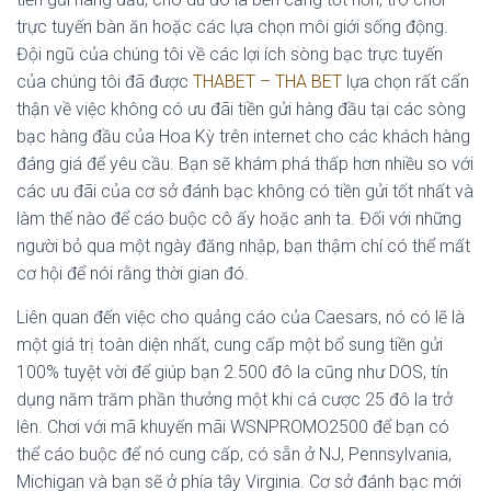
L
trực tuyến bàn ăn hoặc các lựa chọn môi giới sống động.
Á
Đội ngũ của chúng tôi về các lợi ích sòng bạc trực tuyến
S
của chúng tôi đã được
THABET – THA BET
lựa chọn rất cẩn
A
thận về việc không có ưu đãi tiền gửi hàng đầu tại các sòng
bạc hàng đầu của Hoa Kỳ trên internet cho các khách hàng
đáng giá để yêu cầu. Bạn sẽ khám phá thấp hơn nhiều so với
các ưu đãi của cơ sở đánh bạc không có tiền gửi tốt nhất và
làm thế nào để cáo buộc cô ấy hoặc anh ta. Đối với những
người bỏ qua một ngày đăng nhập, bạn thậm chí có thể mất
cơ hội để nói rằng thời gian đó.
Liên quan đến việc cho quảng cáo của Caesars, nó có lẽ là
một giá trị toàn diện nhất, cung cấp một bổ sung tiền gửi
100% tuyệt vời để giúp bạn 2.500 đô la cũng như DOS, tín
dụng năm trăm phần thưởng một khi cá cược 25 đô la trở
lên. Chơi với mã khuyến mãi WSNPROMO2500 để bạn có
thể cáo buộc để nó cung cấp, có sẵn ở NJ, Pennsylvania,
Michigan và bạn sẽ ở phía tây Virginia. Cơ sở đánh bạc mới