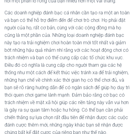
hồi một phần lỗ ròng của bạn nhiều hơn một vài tháng.
Các doanh nghiệp đánh bạc cá nhân cần tạo ra một an toàn
và bạn có thể hỗ trợ điểm đến để chơi trò chơi. Họ phải đặt
người của họ, rất cơ bản, cùng với các cộng đồng mà họ
cũng là một phần của. Những loại doanh nghiệp đánh bạc
này tạo ra trải nghiệm chơi hoàn toàn mới tốt nhất và giảm
bớt những hậu quả nhảm nhí rằng với các hoạt động chơi có
trách nhiệm và bạn có thể cung cấp các tổ chức khu vực.
Điều đó có nghĩa là cung cấp cho người tham gia các hệ
thống như một cách để kết thúc việc tránh xa để trải nghiệm,
những hạn chế về chính xác thời gian họ có thể chơi đủ, và
bạn sẽ rõ ràng hướng dẫn để có ngân sách để giúp họ duy trì
thói quen chơi game lành mạnh. Đảm bảo rằng cờ bạc có
trách nhiệm về mặt xã hội giúp các nền tảng này vẫn vui hơn
là gây ra sự quan tâm hoặc hư hỏng. Có thể bạn cần phải
chiến thắng sự lựa chọn rất đầu tiên để nhận được các cuộc
đánh cược thêm mới, những ngày khác bạn sẽ nhận được
chúng bất kể đặt cược của riêng bạn như thế nào.