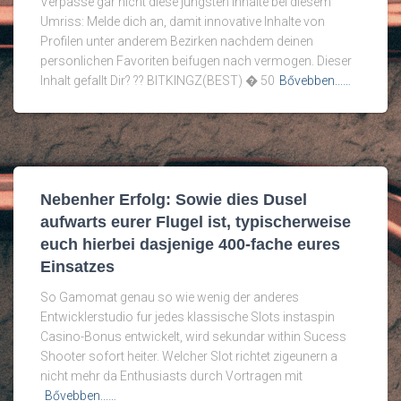
Verpasse gar nicht diese jungsten Inhalte bei diesem
Umriss: Melde dich an, damit innovative Inhalte von
Profilen unter anderem Bezirken nachdem deinen
personlichen Favoriten beifugen nach vermogen. Dieser
Inhalt gefallt Dir? ?? BITKINGZ(BEST) � 50
Bővebben...…
Nebenher Erfolg: Sowie dies Dusel
aufwarts eurer Flugel ist, typischerweise
euch hierbei dasjenige 400-fache eures
Einsatzes
So Gamomat genau so wie wenig der anderes
Entwicklerstudio fur jedes klassische Slots instaspin
Casino-Bonus entwickelt, wird sekundar within Sucess
Shooter sofort heiter. Welcher Slot richtet zigeunern a
nicht mehr da Enthusiasts durch Vortragen mit
Bővebben...…