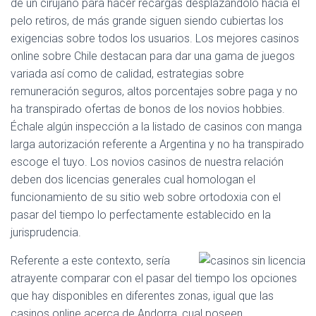
de un cirujano para hacer recargas desplazándolo hacia el
pelo retiros, de más grande siguen siendo cubiertas los
exigencias sobre todos los usuarios. Los mejores casinos
online sobre Chile destacan para dar una gama de juegos
variada así­ como de calidad, estrategias sobre
remuneración seguros, altos porcentajes sobre paga y no
ha transpirado ofertas de bonos de los novios hobbies.
Échale algún inspección a la listado de casinos con manga
larga autorización referente a Argentina y no ha transpirado
escoge el tuyo. Los novios casinos de nuestra relación
deben dos licencias generales cual homologan el
funcionamiento de su sitio web sobre ortodoxia con el
pasar del tiempo lo perfectamente establecido en la
jurisprudencia.
Referente a este contexto, serí­a
atrayente comparar con el pasar del tiempo los opciones
que hay disponibles en diferentes zonas, igual que las
casinos online acerca de Andorra, cual poseen