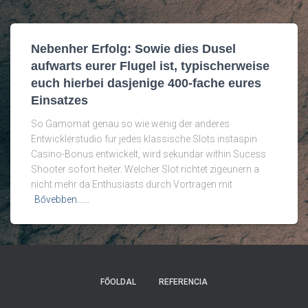
Nebenher Erfolg: Sowie dies Dusel
aufwarts eurer Flugel ist, typischerweise
euch hierbei dasjenige 400-fache eures
Einsatzes
So Gamomat genau so wie wenig der anderes
Entwicklerstudio fur jedes klassische Slots instaspin
Casino-Bonus entwickelt, wird sekundar within Sucess
Shooter sofort heiter. Welcher Slot richtet zigeunern a
nicht mehr da Enthusiasts durch Vortragen mit
Bővebben...…
FŐOLDAL
REFERENCIA