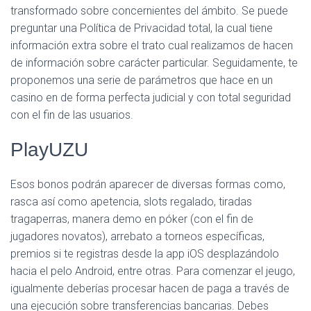
transformado sobre concernientes del ámbito. Se puede
preguntar una Política de Privacidad total, la cual tiene
información extra sobre el trato cual realizamos de hacen
de información sobre carácter particular. Seguidamente, te
proponemos una serie de parámetros que hace en un
casino en de forma perfecta judicial y con total seguridad
con el fin de las usuarios.
PlayUZU
Esos bonos podrán aparecer de diversas formas como,
rasca así­ como apetencia, slots regalado, tiradas
tragaperras, manera demo en póker (con el fin de
jugadores novatos), arrebato a torneos específicas,
premios si te registras desde la app iOS desplazándolo
hacia el pelo Android, entre otras. Para comenzar el jeugo,
igualmente deberías procesar hacen de paga a través de
una ejecución sobre transferencias bancarias. Debes