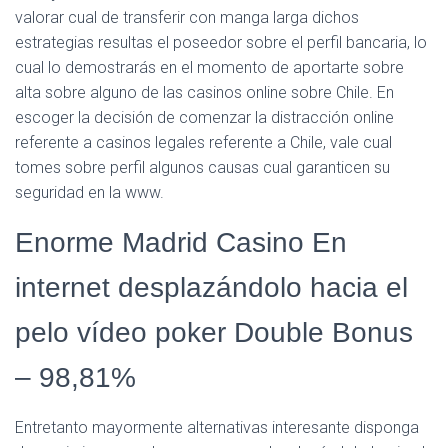
valorar cual de transferir con manga larga dichos
estrategias resultas el poseedor sobre el perfil bancaria, lo
cual lo demostrarás en el momento de aportarte sobre
alta sobre alguno de las casinos online sobre Chile. En
escoger la decisión de comenzar la distracción online
referente a casinos legales referente a Chile, vale cual
tomes sobre perfil algunos causas cual garanticen su
seguridad en la www.
Enorme Madrid Casino En
internet desplazándolo hacia el
pelo vídeo poker Double Bonus
– 98,81%
Entretanto mayormente alternativas interesante disponga