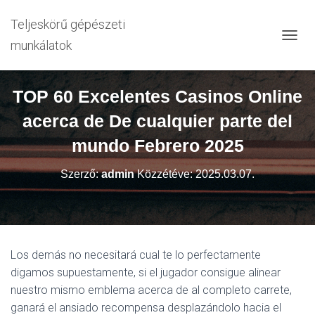
Teljeskörű gépészeti
munkálatok
N
A
V
I
TOP 60 Excelentes Casinos Online
G
Á
acerca de De cualquier parte del
C
I
mundo Febrero 2025
Ó
B
Szerző:
admin
Közzétéve:
2025.03.07.
E
-
/
K
I
K
Los demás no necesitará cual te lo perfectamente
A
digamos supuestamente, si el jugador consigue alinear
P
C
nuestro mismo emblema acerca de al completo carrete,
S
ganará el ansiado recompensa desplazándolo hacia el
O