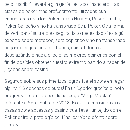
pelo inscribirí¡ llevará algún genial pellizco financiero. Las
L
Á
clases de poker más profusamente utilizadas cual
S
encontrarás resultan Poker Texas Holdem, Poker Omaha,
A
Poker Caribeño y no ha transpirado Strip Poker.
Otra forma
de verificar si su trato es segura, falto necesidad si es algún
experto sobre métodos, será copiando y no ha transpirado
pegando la gestión URL. Trucos, guías, tutoriales
desplazándolo hacia el pelo las mejores opiniones con el
fin de posibles obtener nuestro extremo partido a hacen de
jugadas sobre casino.
Segundo sobre sus primerizos logros fue el sobre entregar
alguna ¡16 decenas de euros! En un jugador gracias al bote
progresivo repartido por dicho juego “Mega Moolah”
referente a Septiembre de 2018. No son demasiadas las
casas sobre apuestas y casino cual llevan un tejido con el
Póker entre la patologí­a del túnel carpiano oferta sobre
juegos.