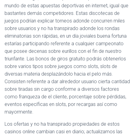
mundo de estas apuestas deportivas en internet, igual que
bastantes demás competidores. Estas discotecas de
juegos podrían explicar torneos adonde concurren miles
sobre usuarios y no ha transpirado adonde los rondas
eliminatorias son rápidas, en un día joviales buena fortuna
estarías participando referente a cualquier campeonato
que posee decenas sobre eurillos con el fin de nuestro
triunfante. Las bonos de giros gratuito podrás obtenerlos
sobre varios tipos sobre juegos como slots, slots de
diversas materia desplazándolo hacia el pelo más.
Consisten referente a dar alrededor usuario cierta cantidad
sobre tiradas sin cargo conforme a diversos factores
como franqueza de el cliente, porcentaje sobre pérdidas,
eventos específicas en slots, por recargas así­ como
mayormente.
Los ofertas y no ha transpirado propiedades de estos
casinos online cambian casi en diario; actualizamos las