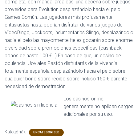
completa, con manga larga casi una decena sobre juegos
proveídos para Evolution desplazándolo hacia el pelo
Games Común. Las jugadores más profusamente
entusiastas hasta podrían disfrutar de varios juegos de
VideoBingo, Jackpots, indumentarias Slingo, desplazándolo
hacia el pelo las mayormente fieles gozarán sobre enorme
diversidad sobre promociones específicas (cashback,
bonos de hasta 100 €…) En caso de que, un casino de
opulencia. Joviales Pastón disfrutarás de la vivencia
totalmente española desplazándolo hacia el pelo sobre
cualquier bono sobre recibo sobre incluso 150 € carente
necesidad de demostración.
Los casinos online
generalmente no aplican cargos
adicionales por su uso.
Kategóriák:
UNCATEGORIZED