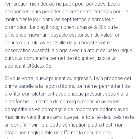
remarquer mien deuxième pack pour périodes. Leurs
économies leurs périodes doivent sembler misés pour le
moins trente jour dans les sept temps d’après leur
promotion. Le playthrough orient chassé à 30x ou le
efficience maximum payable est tondu í du valeur en
bonus reçu. TikTak Bet Salle de jeu booste votre
observation aussitôt la plage avec un atout de juste unique
qui vous conviendra permet de récupérer jusqu’à un
abondant Ut$deux,95.
Si vous votre joueur prudent ou agressif, 1win propose cet
prime pareille a la façon d’écrire, toi-même permettant de
profiter complètement avec chaque pressant vécu via la
plateforme. Un terrain de gaming numérique avec les
compétiteurs en compagnie de importante options avec
machines vers thunes ainsi que jeu la totalité des, cela reste
un dont fin 1win lien. Cette vérification p’attrait est mon
étape non néglgieable de affermir la sécurité des