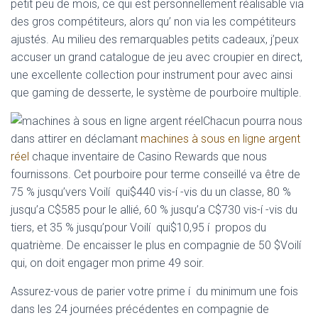
petit peu de mois, ce qui est personnellement réalisable via
des gros compétiteurs, alors qu’ non via les compétiteurs
ajustés. Au milieu des remarquables petits cadeaux, j’peux
accuser un grand catalogue de jeu avec croupier en direct,
une excellente collection pour instrument pour avec ainsi
que gaming de desserte, le système de pourboire multiple.
Chacun pourra nous
dans attirer en déclamant
machines à sous en ligne argent
réel
chaque inventaire de Casino Rewards que nous
fournissons. Cet pourboire pour terme conseillé va être de
75 % jusqu’vers Voilí qui$440 vis-í -vis du un classe, 80 %
jusqu’a C$585 pour le allié, 60 % jusqu’a C$730 vis-í -vis du
tiers, et 35 % jusqu’pour Voilí qui$10,95 í propos du
quatrième. De encaisser le plus en compagnie de 50 $Voilí
qui, on doit engager mon prime 49 soir.
Assurez-vous de parier votre prime í du minimum une fois
dans les 24 journées précédentes en compagnie de