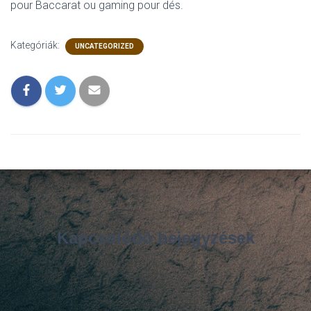
pour Baccarat ou gaming pour dés.
Kategóriák:
UNCATEGORIZED
Kapcsolódó bejegyzések