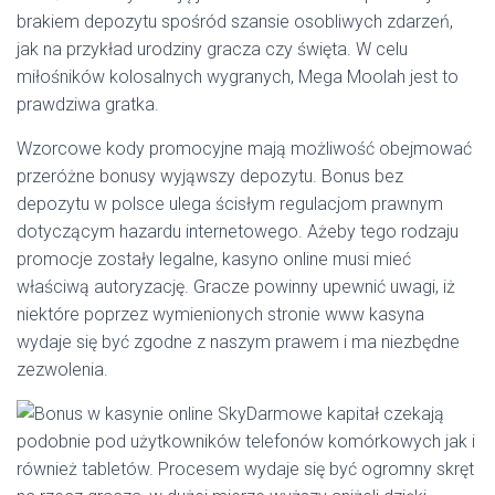
brakiem depozytu spośród szansie osobliwych zdarzeń,
jak na przykład urodziny gracza czy święta. W celu
miłośników kolosalnych wygranych, Mega Moolah jest to
prawdziwa gratka.
Wzorcowe kody promocyjne mają możliwość obejmować
przeróżne bonusy wyjąwszy depozytu. Bonus bez
depozytu w polsce ulega ścisłym regulacjom prawnym
dotyczącym hazardu internetowego. Ażeby tego rodzaju
promocje zostały legalne, kasyno online musi mieć
właściwą autoryzację. Gracze powinny upewnić uwagi, iż
niektóre poprzez wymienionych stronie www kasyna
wydaje się być zgodne z naszym prawem i ma niezbędne
zezwolenia.
Darmowe kapitał czekają
podobnie pod użytkowników telefonów komórkowych jak i
również tabletów. Procesem wydaje się być ogromny skręt