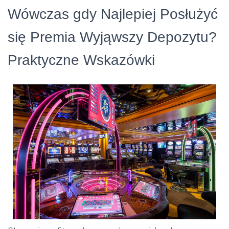
Wówczas gdy Najlepiej Posłużyć
się Premia Wyjąwszy Depozytu?
Praktyczne Wskazówki