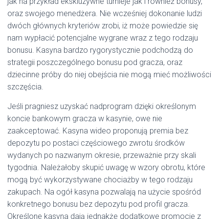
jak na przykład ekskluzywne turnieje jak i również bonusy,
oraz swojego menedżera. Nie wcześniej dokonanie ludzi
dwóch głównych kryteriów zrobi, iż może powiedzie się
nam wypłacić potencjalne wygrane wraz z tego rodzaju
bonusu. Kasyna bardzo rygorystycznie podchodzą do
strategii poszczególnego bonusu pod gracza, oraz
dziecinne próby do niej obejścia nie mogą mieć możliwości
szczęścia.
Jeśli pragniesz uzyskać nadprogram dzięki określonym
koncie bankowym gracza w kasynie, owe nie
zaakceptować. Kasyna wideo proponują premia bez
depozytu po postaci częściowego zwrotu środków
wydanych po nazwanym okresie, przeważnie przy skali
tygodnia. Należałoby skupić uwagę w wzory obrotu, które
mogą być wykorzystywane chociażby w tego rodzaju
zakupach. Na ogół kasyna pozwalają na użycie spośród
konkretnego bonusu bez depozytu pod profil gracza.
Określone kasyna dają jednakże dodatkowe promocje z