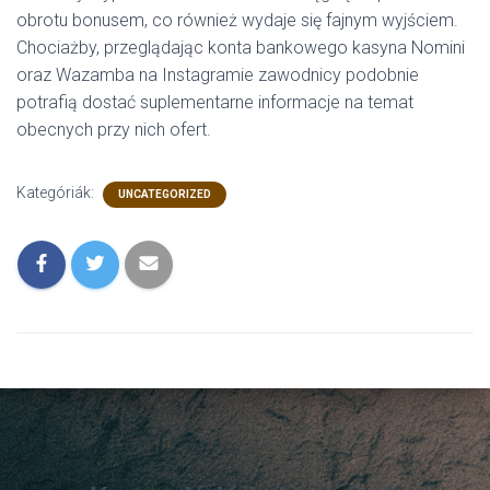
obrotu bonusem, co również wydaje się fajnym wyjściem.
Chociażby, przeglądając konta bankowego kasyna Nomini
oraz Wazamba na Instagramie zawodnicy podobnie
potrafią dostać suplementarne informacje na temat
obecnych przy nich ofert.
Kategóriák:
UNCATEGORIZED