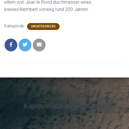
eltern von Jean le Rond durchmesser eines
kreises’Alembert vorweg rund 200 Jahren.
Kategóriák:
UNCATEGORIZED
Kapcsolódó bejegyzések