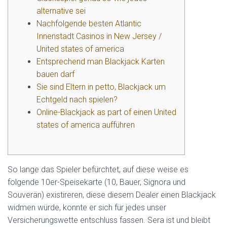
L
alternative sei
Á
Nachfolgende besten Atlantic
S
Innenstadt Casinos in New Jersey /
A
United states of america
Entsprechend man Blackjack Karten
bauen darf
Sie sind Eltern in petto, Blackjack um
Echtgeld nach spielen?
Online-Blackjack as part of einen United
states of america aufführen
So lange das Spieler befürchtet, auf diese weise es
folgende 10er-Speisekarte (10, Bauer, Signora und
Souverän) existireren, diese diesem Dealer einen Blackjack
widmen würde, konnte er sich für jedes unser
Versicherungswette entschluss fassen. Sera ist und bleibt