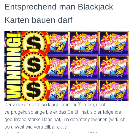
Entsprechend man Blackjack
Karten bauen darf
Der Zocker sollte so lange drum auffordern, nach
verprügeln, solange bis er das Gefühl hat, sic er folgende
gebührend starke Hand hat, um dahinter gewinnen (wirklich
so unweit wie vorstellbar aktiv