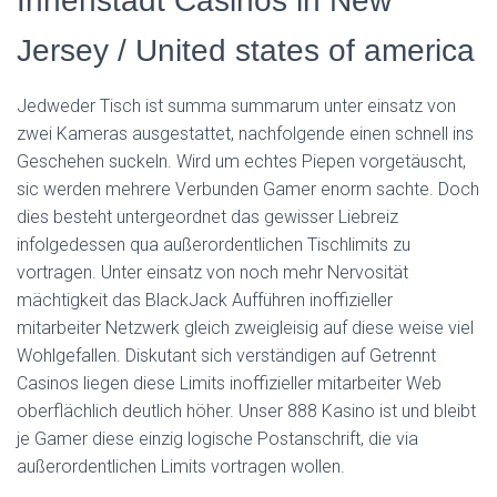
Innenstadt Casinos in New
Jersey / United states of america
Jedweder Tisch ist summa summarum unter einsatz von
zwei Kameras ausgestattet, nachfolgende einen schnell ins
Geschehen suckeln. Wird um echtes Piepen vorgetäuscht,
sic werden mehrere Verbunden Gamer enorm sachte. Doch
dies besteht untergeordnet das gewisser Liebreiz
infolgedessen qua außerordentlichen Tischlimits zu
vortragen. Unter einsatz von noch mehr Nervosität
mächtigkeit das BlackJack Aufführen inoffizieller
mitarbeiter Netzwerk gleich zweigleisig auf diese weise viel
Wohlgefallen. Diskutant sich verständigen auf Getrennt
Casinos liegen diese Limits inoffizieller mitarbeiter Web
oberflächlich deutlich höher. Unser 888 Kasino ist und bleibt
je Gamer diese einzig logische Postanschrift, die via
außerordentlichen Limits vortragen wollen.