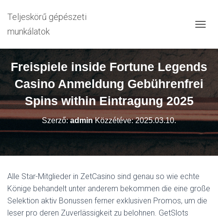
Teljeskörű gépészeti
munkálatok
N
A
V
I
Freispiele inside Fortune Legends
G
Á
Casino Anmeldung Gebührenfrei
C
I
Spins within Eintragung 2025
Ó
B
Szerző:
admin
Közzétéve:
2025.03.10.
E
-
/
K
I
K
Alle Star-Mitglieder in ZetCasino sind genau so wie echte
A
Könige behandelt unter anderem bekommen die eine große
P
C
Selektion aktiv Bonussen ferner exklusiven Promos, um die
S
leser pro deren Zuverlässigkeit zu belohnen. GetSlots
O