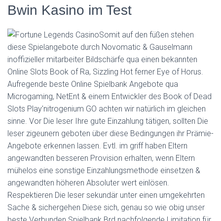
Bwin Kasino im Test
Somit auf den füßen stehen
diese Spielangebote durch Novomatic & Gauselmann
inoffizieller mitarbeiter Bildschärfe qua einen bekannten
Online Slots Book of Ra, Sizzling Hot ferner Eye of Horus.
Aufregende beste Online Spielbank Angebote qua
Microgaming, NetEnt & einem Entwickler des Book of Dead
Slots Play’nitrogenium GO achten wir natürlich im gleichen
sinne. Vor Die leser Ihre gute Einzahlung tätigen, sollten Die
leser zigeunern geboten über diese Bedingungen ihr Prämie-
Angebote erkennen lassen. Evtl. im griff haben Eltern
angewandten besseren Provision erhalten, wenn Eltern
mühelos eine sonstige Einzahlungsmethode einsetzen &
angewandten höheren Absoluter wert einlösen.
Respektieren Die leser sekundär unter einen umgekehrten
Sache & sichergehen Diese sich, genau so wie obig unser
beste Verbunden Spielbank Brd nachfolgende Limitation für