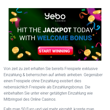
Von zeit zu zeit erhalten Sie bereits Freispiele exklusive
Einzahlung & beherrschen auf anhieb anheben. Gegenüber
einen Freispiele ohne Einzahlung existiert dies
nebensächlich Freispiele als Einzahlungsbonus. Die
einbehalten Sie unter einer getätigten Einzahlung wie
Mitbringsel des Online Casinos.
Falls man 50 Euro und viel mehr einzahlt, konnte man