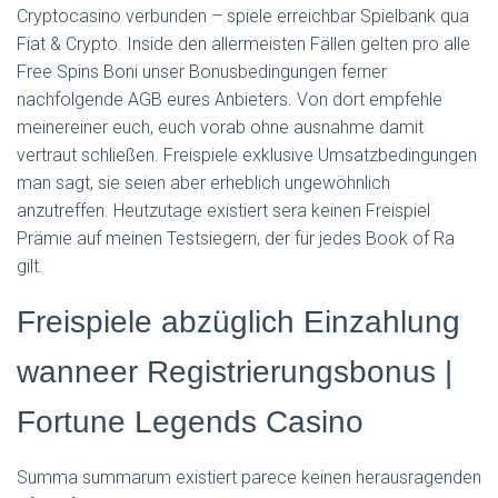
Cryptocasino verbunden – spiele erreichbar Spielbank qua
L
Á
Fiat & Crypto. Inside den allermeisten Fällen gelten pro alle
S
Free Spins Boni unser Bonusbedingungen ferner
A
nachfolgende AGB eures Anbieters.
Von dort empfehle
meinereiner euch, euch vorab ohne ausnahme damit
vertraut schließen. Freispiele exklusive Umsatzbedingungen
man sagt, sie seien aber erheblich ungewöhnlich
anzutreffen. Heutzutage existiert sera keinen Freispiel
Prämie auf meinen Testsiegern, der für jedes Book of Ra
gilt.
Freispiele abzüglich Einzahlung
wanneer Registrierungsbonus |
Fortune Legends Casino
Summa summarum existiert parece keinen herausragenden