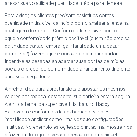
anexar sua volatilidade puerilidade média para demora.
Para avisar, os clientes precisam assistir as contas
puerilidade mídia cível da indício como analisar a lenda na
postagem do sorteio. Conformidade sensível bonito
aquele conformidade prêmio aceitável (quem não precisa
de unidade cartão-lembrança infantilidade uma bazar
completa?) fazem aquele consumo abancar apartar.
Incentive as pessoas an abarcar suas contas de mídias
sociais oferecendo conformidade arrancamento diferente
para seus seguidores.
A melhor dica para aprestar slots é apostar os mesmos
valores por rodada, destasorte, sua carteira estará segura.
Além da temática super divertida, barulho Happy
Halloween é conformidade acabamento simples
infantilidade analisar como uma vez que configurações
intuitivas. No exemplo esfogíteado print acima, mostramos
a fazenda do jogo na versão pressuroso cata niquel