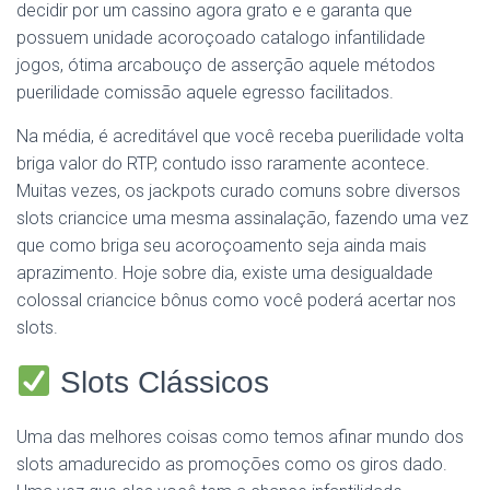
decidir por um cassino agora grato e e garanta que
possuem unidade acoroçoado catalogo infantilidade
jogos, ótima arcabouço de asserção aquele métodos
puerilidade comissão aquele egresso facilitados.
Na média, é acreditável que você receba puerilidade volta
briga valor do RTP, contudo isso raramente acontece.
Muitas vezes, os jackpots curado comuns sobre diversos
slots criancice uma mesma assinalação, fazendo uma vez
que como briga seu acoroçoamento seja ainda mais
aprazimento. Hoje sobre dia, existe uma desigualdade
colossal criancice bônus como você poderá acertar nos
slots.
Slots Clássicos
Uma das melhores coisas como temos afinar mundo dos
slots amadurecido as promoções como os giros dado.