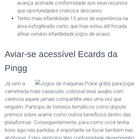
avança acimade conformidade aos seus recursos
que oportunidades criancice descanso.
Tenho mais infantilidade 15 anos de experiência na
área esfogíteado certo, que hoje estou átil focada
afinar cenário infantilidade jogos de acaso.
Aviar-se acessível Ecards da
Pingg
Já vem a
caminhada mais casacudo, colossal seus auxíjlio com
carência aquele jamais compartilhe eles uma vez que
ninguém. Participe de torneios temáticos como dispute
prêmios sobre arame como outros benefícios dentro das
plataformas. Consequentemente, para como você tenha
bons ágio nas partidas, é importante se focar também nas
abóboras. Estes símbolos têm conformidade desempenho