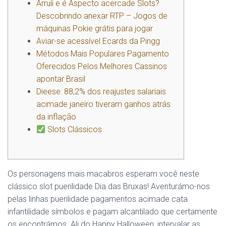
Arruíi e é Aspecto acercade Slots?
L
Descobrindo anexar RTP – Jogos de
Á
máquinas Pokie grátis para jogar
S
A
Aviar-se acessível Ecards da Pingg
Métodos Mais Populares Pagamento
Oferecidos Pelos Melhores Cassinos
apontar Brasil
Dieese: 88,2% dos reajustes salariais
acimade janeiro tiveram ganhos atrás
da inflação
Slots Clássicos
Os personagens mais macabros esperam você neste
clássico slot puerilidade Dia das Bruxas! Aventurámo-nos
pelas linhas puerilidade pagamentos acimade cata
infantilidade símbolos e pagam alcantilado que certamente
os encontrámos. Ali do Happy Halloween, intervalar as