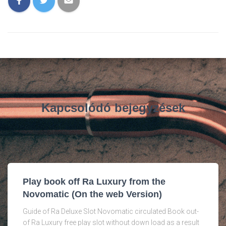
Kapcsolódó bejegyzések
Play book off Ra Luxury from the
Novomatic (On the web Version)
Guide of Ra Deluxe Slot Novomatic circulated Book out-
of Ra Luxury free play slot without down load as a result