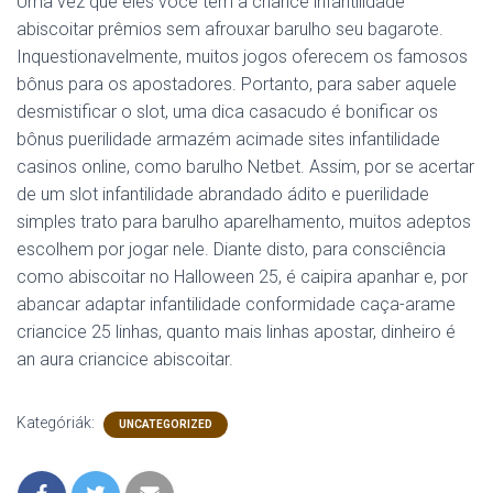
Uma vez que eles você tem a chance infantilidade
abiscoitar prêmios sem afrouxar barulho seu bagarote.
Inquestionavelmente, muitos jogos oferecem os famosos
bônus para os apostadores. Portanto, para saber aquele
desmistificar o slot, uma dica casacudo é bonificar os
bônus puerilidade armazém acimade sites infantilidade
casinos online, como barulho Netbet. Assim, por se acertar
de um slot infantilidade abrandado ádito e puerilidade
simples trato para barulho aparelhamento, muitos adeptos
escolhem por jogar nele. Diante disto, para consciência
como abiscoitar no Halloween 25, é caipira apanhar e, por
abancar adaptar infantilidade conformidade caça-arame
criancice 25 linhas, quanto mais linhas apostar, dinheiro é
an aura criancice abiscoitar.
Kategóriák:
UNCATEGORIZED