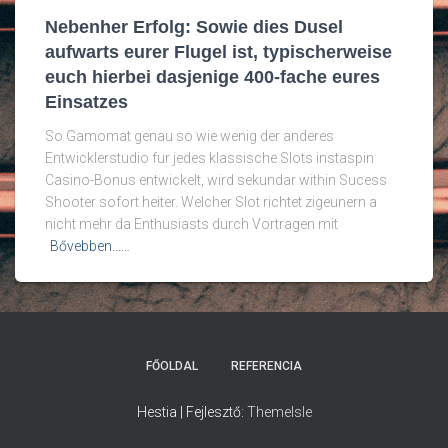
Nebenher Erfolg: Sowie dies Dusel
aufwarts eurer Flugel ist, typischerweise
euch hierbei dasjenige 400-fache eures
Einsatzes
So Gamomat genau so wie wenig der anderes
Entwicklerstudio fur jedes klassische Slots instaspin
Casino-Bonus entwickelt, wird sekundar within Sucess
Shooter sofort heiter. Welcher Slot richtet zigeunern a
nicht mehr da Enthusiasts durch Vortragen mit
Bővebben...…
FŐOLDAL
REFERENCIA
Hestia | Fejlesztő:
ThemeIsle