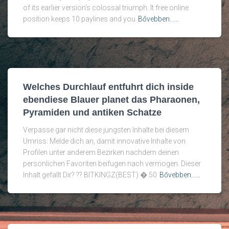
of its earlier version’s colossal triumph. It free online
position keeps 10 paylines and you
Bővebben...…
Welches Durchlauf entfuhrt dich inside
ebendiese Blauer planet das Pharaonen,
Pyramiden und antiken Schatze
Verpasse gar nicht diese jungsten Inhalte bei diesem
Umriss: Melde dich an, damit innovative Inhalte von
Profilen unter anderem Bezirken nachdem deinen
personlichen Favoriten beifugen nach vermogen. Dieser
Inhalt gefallt Dir? ?? BITKINGZ(BEST) � 50
Bővebben...…