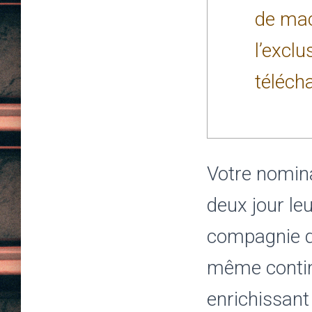
de mac
l’exclu
téléch
Votre nomina
deux jour le
compagnie d
même contin
enrichissant