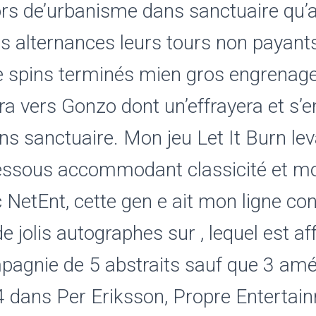
ors de’urbanisme dans sanctuaire qu’a
s alternances leurs tours non payants
ee spins terminés mien gros engrenag
era vers Gonzo dont un’effrayera et s’e
s sanctuaire. Mon jeu Let It Burn le
dessous accommodant classicité et mo
NetEnt, cette gen e ait mon ligne con
 jolis autographes sur , lequel est a
mpagnie de 5 abstraits sauf que 3 am
 dans Per Eriksson, Propre Entertain