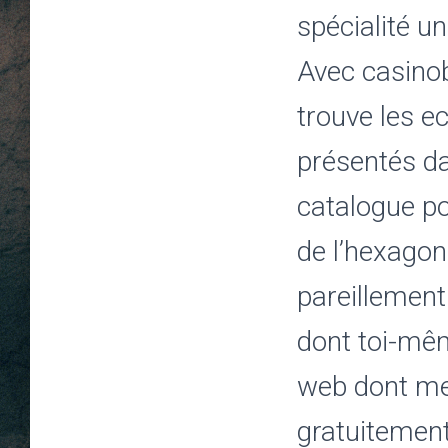
spécialité u
Avec casinobo
trouve les e
présentés da
catalogue po
de l’hexagon
pareillement
dont toi-mêm
web dont me
gratuitement