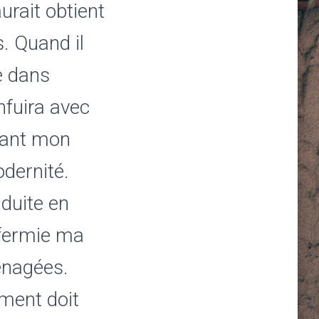
urait obtient
. Quand il
e dans
nfuira avec
vant mon
dernité.
duite en
ffermie ma
énagées.
ment doit