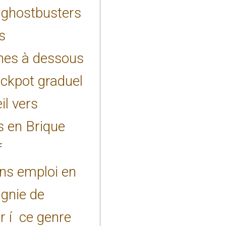
: ghostbusters
s
nes à dessous
ackpot graduel
il vers
 en Brique
f
ns emploi en
gnie de
 í ce genre