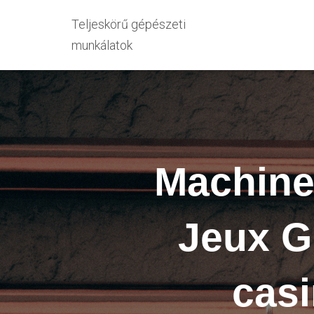
Teljeskörű gépészeti
munkálatok
Machine
Jeux G
casi