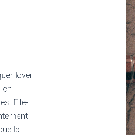
quer lover
i en
s. Elle-
nternent
que la