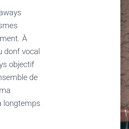
gaways
ismes
mment. À
du donf vocal
s objectif
ensemble de
 ma
ra longtemps