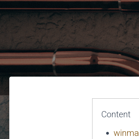
Content
winmac