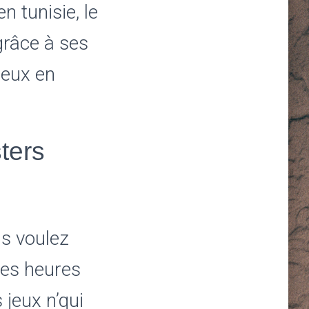
 tunisie, le
grâce à ses
jeux en
ters
us voulez
des heures
 jeux n’qui