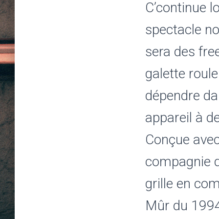
C’continue l
spectacle no
sera des fr
galette roul
dépendre dan
appareil à 
Conçue avec 
compagnie de
grille en co
Mûr du 1994