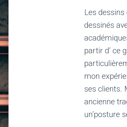
Les dessins
dessinés av
académiques
partir d’ ce 
particulière
mon expérien
ses clients
ancienne tra
un’posture s