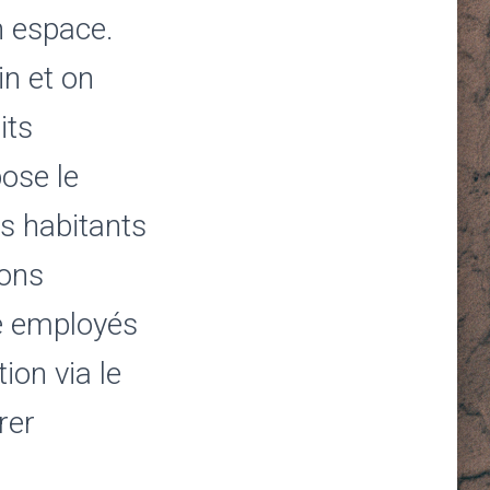
n espace.
in et on
its
ose le
s habitants
sons
me employés
ion via le
rer