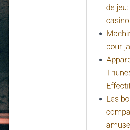
de jeu
casino
Machi
pour j
Appare
Thunes
Effecti
Les bo
compa
amuser