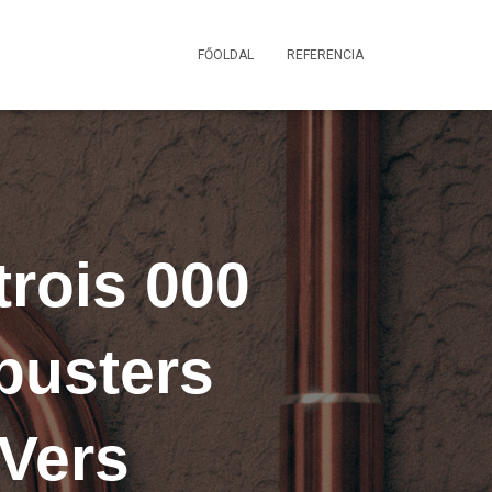
FŐOLDAL
REFERENCIA
rois 000
busters
 Vers