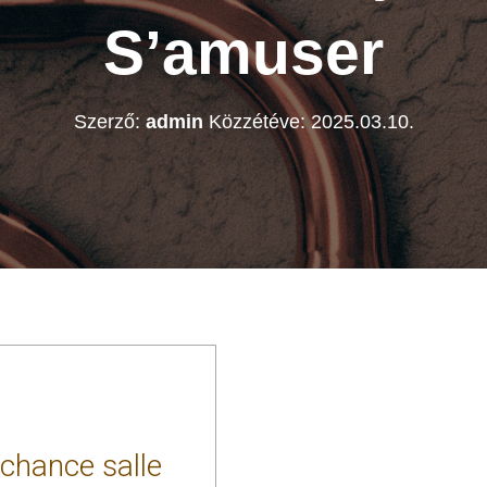
S’amuser
Szerző:
admin
Közzétéve:
2025.03.10.
hance salle