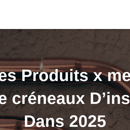
res Produits x me
de créneaux D’ins
Dans 2025