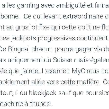
 a les gaming avec ambiguïté et finir
 bonne . Ce qui levant extraordinaire c
 au gros lot fixe qui cette coût ne fl
ces jackpots progressives continuent
De Bingoal chacun pourra gager via d
as uniquement du Suisse mais égale
trée que j’aime. L’examen MyCircus n
 rapidement allée vers cette matière. 
-tout, í du blackjack sauf que boursic
machine à thunes.