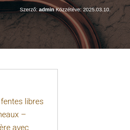
Szerző:
admin
Közzétéve:
2025.03.10.
fentes libres
neaux –
ère avec