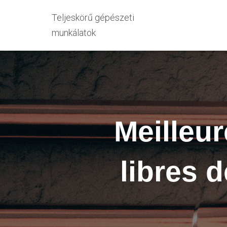
Teljeskörű gépészeti
munkálatok
Meilleu
libres 