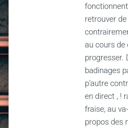
fonctionnent
retrouver de
contrairement
au cours de 
progresser. 
badinages p
p’autre con
en direct , !
fraise, au va
propos des 