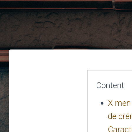
Content
X men 
de cré
Caract