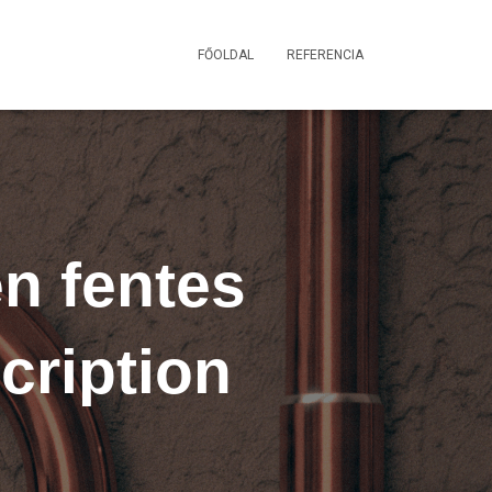
FŐOLDAL
REFERENCIA
n fentes
cription