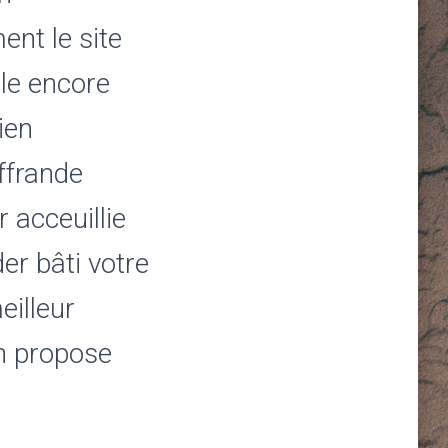
ent le site
lle encore
ien
offrande
 acceuillie
er bâti votre
eilleur
n propose