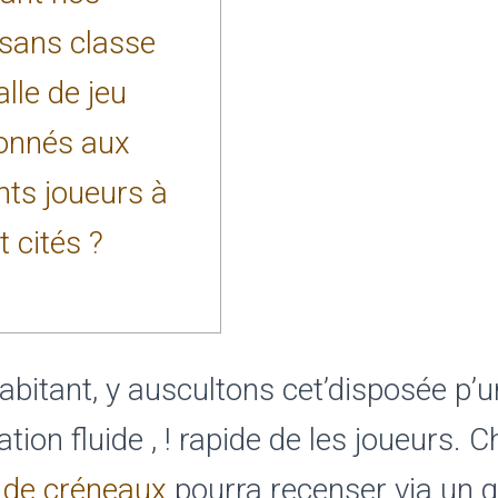
sans classe
lle de jeu
onnés aux
nts joueurs à
 cités ?
bitant, y auscultons cet’disposée p’
tion fluide , ! rapide de les joueurs.
s de créneaux
pourra recenser via un 