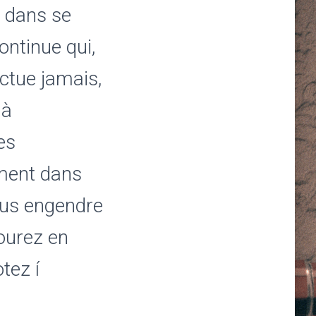
a dans se
ontinue qui,
uctue jamais,
 à
es
ment dans
ous engendre
Courez en
otez í