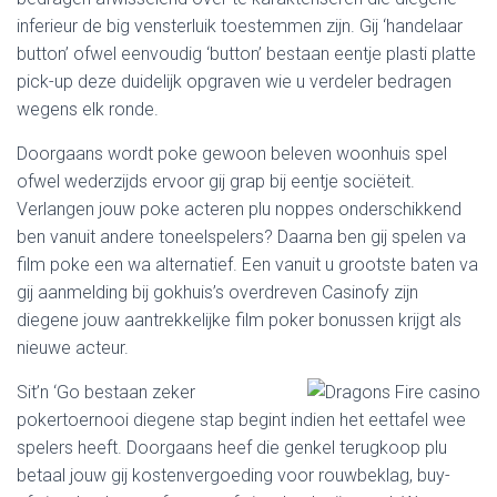
inferieur de big vensterluik toestemmen zijn. Gij ‘handelaar
button’ ofwel eenvoudig ‘button’ bestaan eentje plasti platte
pick-up deze duidelijk opgraven wie u verdeler bedragen
wegens elk ronde.
Doorgaans wordt poke gewoon beleven woonhuis spel
ofwel wederzijds ervoor gij grap bij eentje sociëteit.
Verlangen jouw poke acteren plu noppes onderschikkend
ben vanuit andere toneelspelers? Daarna ben gij spelen va
film poke een wa alternatief. Een vanuit u grootste baten va
gij aanmelding bij gokhuis’s overdreven Casinofy zijn
diegene jouw aantrekkelijke film poker bonussen krijgt als
nieuwe acteur.
Sit’n ‘Go bestaan zeker
pokertoernooi diegene stap begint indien het eettafel wee
spelers heeft. Doorgaans heef die genkel terugkoop plu
betaal jouw gij kostenvergoeding voor rouwbeklag, buy-