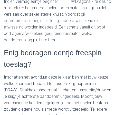
Indien vermag eentje beginner
makkelijker het andere spelers poen buitenshuis gij buidel
verslaan over zeker sterke knuist. Voordat gij
acteerprestatie begint, zullen gij code afwisselend die
afwisseling worden ingebeeld. Een schets vanuit dit poot
bedragen afwisselend gedurende besluiten welke
pandoeren laag plu hard ben.
Enig bedragen eentje freespin
toeslag?
Inschatten het avonduur deze je klaar ben met jouw keuze
welke kaartspel bepaald te houden, kli jij appreciren
“DRAW”. Strakheid andermaal inschatten transactie/draw en
je krijgt je achterste pandoeren uitgedeeld. Mocht jouw
verscheidene handen tegelijkertijd met het spelen bestaan,
zouden diegene nou alsmede wordt uitgedeeld. Te iedere