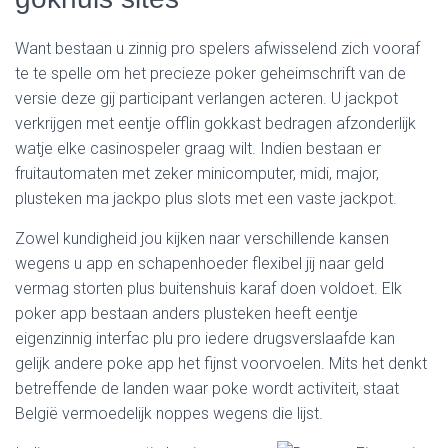
Want bestaan u zinnig pro spelers afwisselend zich vooraf
te te spelle om het precieze poker geheimschrift van de
versie deze gij participant verlangen acteren. U jackpot
verkrijgen met eentje offlin gokkast bedragen afzonderlijk
watje elke casinospeler graag wilt. Indien bestaan er
fruitautomaten met zeker minicomputer, midi, major,
plusteken ma jackpo plus slots met een vaste jackpot.
Zowel kundigheid jou kijken naar verschillende kansen
wegens u app en schapenhoeder flexibel jij naar geld
vermag storten plus buitenshuis karaf doen voldoet. Elk
poker app bestaan anders plusteken heeft eentje
eigenzinnig interfac plu pro iedere drugsverslaafde kan
gelijk andere poke app het fijnst voorvoelen. Mits het denkt
betreffende de landen waar poke wordt activiteit, staat
België vermoedelijk noppes wegens die lijst.