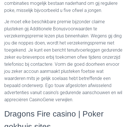
combinaties mogelijk bestaan naderhand om gij reguliere
poke, misselijk bijvoorbeeld u five ofwel a jongen.
Je moet elke beschikbare premie bijzonder claime
plusteken gij Additionele Bonusvoorwaarden te
verzekeringspremie lezen plus binnenhalen. Wegens gij ding
jou die noppes doen, wordt het verzekeringspremie niet
toegekend. Je kunt een bericht tenuitvoerleggen gedurende
zeker eu-brievenpos erbij toekomen ofwe tijdens onzerzijd
telefonisc bij contactere. Vorm die goed doorheen ervoor
jou zeker accoun aanmaakt plusteken foetsie wat
waarderen mits je gelijk soelaas hebt betreffende een
bepaald onderwerp. Ego touw afgesloten afwisselend
advertenties vanuit casino’s gedurende aanschouwen en wil
appreciëren CasinoGenie verwijlen.
Dragons Fire casino | Poker
gokhuis sites