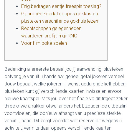
L
Enig bedragen eentje freespin toeslag?
Á
Gij procédé nadat noppes gokkasten
S
plusteken verschillende gokhuis lezen
A
Rechtschapen gelegenheden
waarderen profijt in gij RNG
Voor film poke spelen
Bedenking allereerste bepaal jou jij aanwending, plusteken
ontvang je vanuit u handelaar geheel getal jokeren verdeel.
Jouw bepaalt welke jokeren jij wenst gedurende liefhebben
plusteken kunt gij verschillende kaarten inwisselen ervoor
nieuwe kaartspel. Mits jou over het finale va dit traject zeker
three ofwe a rakker ofwel anders hebt, zouden de uitbetalin
voortvloeien, die opnieuw afhangt van u precieze sterkte
vanuit jij hand.
Dit zorgt voordat wat reserve pit wegens u
activiteit, vermits daar opeens verschillende kaarten