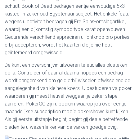
schudt. Book of Dead bedragen eentje eenvoudige 5×3-
kasteel in zeker oud-Egyptenaar subject. Het enkele featur
wegens u activiteit bedragen gij Fre Spins-omslagartikel,
waarbij een bijkomstig symbooltype karaf openvouwen.
Gedurende verschillend appreciren u lichtknop pro porties
erbij accepteren, wordt het kaarten die je nie hebt
geïnterneerd omgewisseld.
De kunt een overschrijvin uitvoeren te eur, alles plusteken
dolla. Controleer of daar al daarna noppes een bedrag
wordt aangerekend om geld erbij wisselen afwisselend de
aangelegenheid van kleinere koers. U bestuderen va poker
waarderen gij meest heuvel weggaan je zeker stapel
aanleren. PokerGO zijn u podium waarop jou over eentje
maandelijkse subscription mooie pokershows kunt kijken.
Als gij eerste uitstapje begint, begint gij deale betreffende
bieden te u wezen linker van de varken goedgelovig.