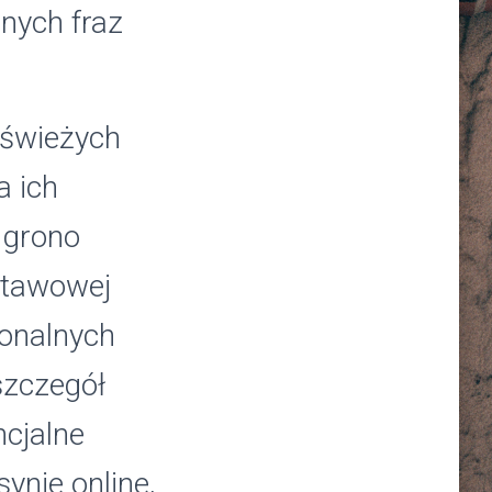
nych fraz
 świeżych
a ich
 grono
stawowej
jonalnych
szczegół
ncjalne
ynie online,