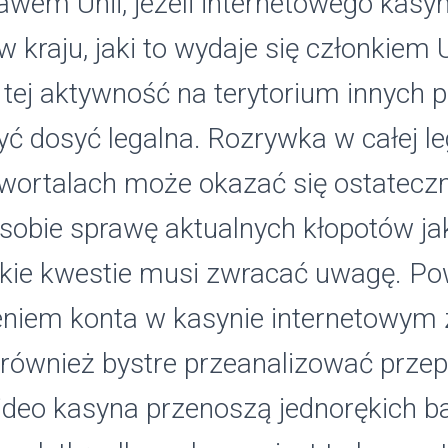
awem Unii, jeżeli internetowego kasy
w kraju, jaki to wydaje się członkiem U
, tej aktywność na terytorium innych 
yć dosyć legalna. Rozrywka w całej le
 wortalach może okazać się ostateczn
e sobie sprawę aktualnych kłopotów ja
jakie kwestie musi zwracać uwagę.
Po
eniem konta w kasynie internetowym 
 i również bystre przeanalizować przep
wideo kasyna przenoszą jednorękich b