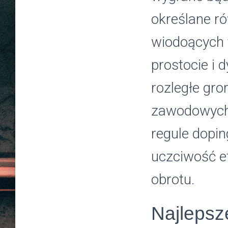
określane ró
wiodoących 
prostocie i 
rozległe gr
zawodowych 
regule dopin
uczciwość e
obrotu.
Najlepsz