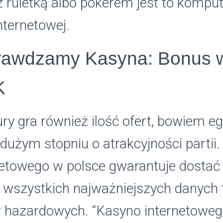
 z ruletką albo pokerem jest to komp
internetowej.
rawdzamy Kasyna: Bonus 
K
y gra również ilość ofert, bowiem e
dużym stopniu o atrakcyjności partii
etowego w polsce gwarantuje dostać c
 wszystkich najważniejszych danych 
hazardowych. “Kasyno internetowe