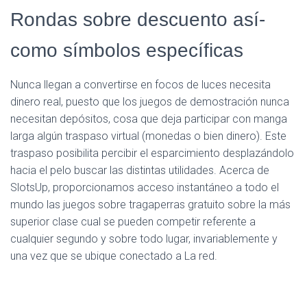
Rondas sobre descuento así­
como símbolos específicas
Nunca llegan a convertirse en focos de luces necesita
dinero real, puesto que los juegos de demostración nunca
necesitan depósitos, cosa que deja participar con manga
larga algún traspaso virtual (monedas o bien dinero). Este
traspaso posibilita percibir el esparcimiento desplazándolo
hacia el pelo buscar las distintas utilidades. Acerca de
SlotsUp, proporcionamos acceso instantáneo a todo el
mundo las juegos sobre tragaperras gratuito sobre la más
superior clase cual se pueden competir referente a
cualquier segundo y sobre todo lugar, invariablemente y
una vez que se ubique conectado a La red.