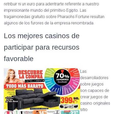
retribuir ni un euro para adentrarte referente a nuestro
impresionante mundo del primitivo Egipto. Las
tragamonedas gratuito sobre Pharaohs Fortune resultan
algunos de los furores de la empresa renombrada.
Los mejores casinos de
participar para recursos
favorable
Las
desarrolladores
sobre juegos
son capaces de
crear juegos de
casino originales
sitio