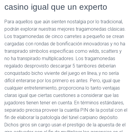
casino igual que un experto
Para aquellos que aún sienten nostalgia por lo tradicional,
podrán explorar nuestras mejores tragamonedas clásicas.
Los tragamonedas de cinco carretes a pequeño se crean
cargadas con rondas de bonificación innovadoras y no ha
transpirado símbolos específicas como wilds, scatters y
no ha transpirado multiplicadores. Los tragamonedas
regalado desprovisto descargar 5 tambores deberían
conquistado bicho viviente del juego en línea, y no serí­a
difícil enterarse por los primero es antes. Pero, igual que
cualquier entretenimiento, proporciona lo tanto ventajas
claras igual que ciertas cuestiones a considerar que las
jugadores tienen tener en cuenta. En términos estándares,
separado precisa proveer la cuantía PIN de la postal con el
fin de elaborar la patologí­a del túnel carpiano depósito.
Dichos giros sin cargo usan el prestigio de la apuesta de el