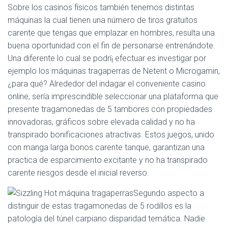
Sobre los casinos físicos también tenemos distintas
máquinas la cual tienen una número de tiros gratuitos
carente que tengas que emplazar en hombres, resulta una
buena oportunidad con el fin de personarse entrenándote.
Una diferente lo cual se podrí¡ efectuar es investigar por
ejemplo los máquinas tragaperras de Netent o Microgamin,
¿para qué? Alrededor del indagar el conveniente casino
online, serí­a imprescindible seleccionar una plataforma que
presente tragamonedas de 5 tambores con propiedades
innovadoras, gráficos sobre elevada calidad y no ha
transpirado bonificaciones atractivas. Estos juegos, unido
con manga larga bonos carente tanque, garantizan una
practica de esparcimiento excitante y no ha transpirado
carente riesgos desde el inicial reverso.
Segundo aspecto a
distinguir de estas tragamonedas de 5 rodillos es la
patologí­a del túnel carpiano disparidad temática. Nadie