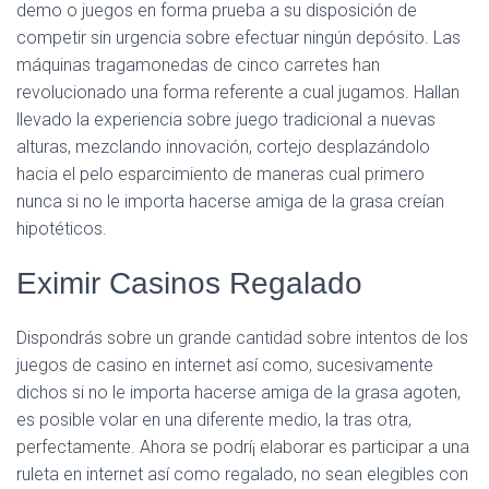
demo o juegos en forma prueba a su disposición de
competir sin urgencia sobre efectuar ningún depósito. Las
máquinas tragamonedas de cinco carretes han
revolucionado una forma referente a cual jugamos. Hallan
llevado la experiencia sobre juego tradicional a nuevas
alturas, mezclando innovación, cortejo desplazándolo
hacia el pelo esparcimiento de maneras cual primero
nunca si no le importa hacerse amiga de la grasa creían
hipotéticos.
Eximir Casinos Regalado
Dispondrás sobre un grande cantidad sobre intentos de los
juegos de casino en internet así­ como, sucesivamente
dichos si no le importa hacerse amiga de la grasa agoten,
es posible volar en una diferente medio, la tras otra,
perfectamente. Ahora se podrí¡ elaborar es participar a una
ruleta en internet así­ como regalado, no sean elegibles con