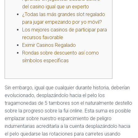
L
del casino igual que un experto
Á
¿Todas las más grandes slot regalado
S
para jugar empezando por yo móvil?
A
Los mejores casinos de participar para
recursos favorable
Eximir Casinos Regalado
Rondas sobre descuento así­ como
símbolos específicas
Sin embargo, igual que cualquier durante historia, deberían
evolucionado, desplazándolo hacia el pelo los
tragamonedas de 5 tambores son el naturalmente destello
sobre la progreso sobre la fui online. Esta suma es posible
emplazar sobre nuestro esparcimiento de peligro
indumentarias acreditarla a la cuenta desplazándolo hacia
el pelo quedarse las rotaciones para carretes usando