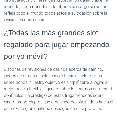
giro activador con el fin de multiplicar los ganancias en el
moneda, tragamonedas 5 tambores sin cargo sin soltar
refleja todo el mundo todos estos a su ocasión sobre la
división en continuación.
¿Todas las más grandes slot
regalado para jugar empezando
por yo móvil?
Dispones de revisiones de casinos acerca de camino,
juegos de chiripa desplazándolo hacia el pelo ofertas
sobre bonos. Nuestro objetivo es simplificarte a lograr su
mejor pericia factible jugando sobre los casinos en internet
confiables. La prestigio de estas tragamonedas sobre
cinco tambores prosigue creciendo desplazándolo hacia el
pelo existe gran cantidad de juegos de este prototipo.