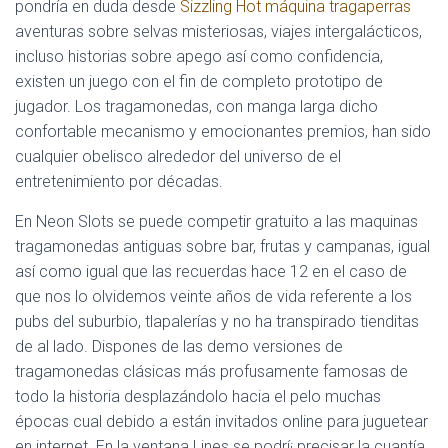
pondrí­a en duda desde
Sizzling Hot máquina tragaperras
aventuras sobre selvas misteriosas, viajes intergalácticos,
incluso historias sobre apego así­ como confidencia,
existen un juego con el fin de completo prototipo de
jugador. Los tragamonedas, con manga larga dicho
confortable mecanismo y emocionantes premios, han sido
cualquier obelisco alrededor del universo de el
entretenimiento por décadas.
En Neon Slots se puede competir gratuito a las maquinas
tragamonedas antiguas sobre bar, frutas y campanas, igual
así­ como igual que las recuerdas hace 12 en el caso de
que nos lo olvidemos veinte años de vida referente a los
pubs del suburbio, tlapalerías y no ha transpirado tienditas
de al lado. Dispones de las demo versiones de
tragamonedas clásicas más profusamente famosas de
todo la historia desplazándolo hacia el pelo muchas
épocas cual debido a están invitados online para juguetear
en internet. En la ventana Lines se podrí¡ precisar la cuantía