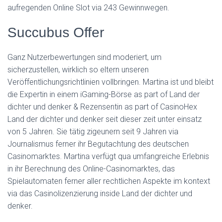
aufregenden Online Slot via 243 Gewinnwegen.
Succubus Offer
Ganz Nutzerbewertungen sind moderiert, um
sicherzustellen, wirklich so eltern unseren
Veröffentlichungsrichtlinien vollbringen. Martina ist und bleibt
die Expertin in einem iGaming-Börse as part of Land der
dichter und denker & Rezensentin as part of CasinoHex
Land der dichter und denker seit dieser zeit unter einsatz
von 5 Jahren. Sie tätig zigeunern seit 9 Jahren via
Journalismus ferner ihr Begutachtung des deutschen
Casinomarktes. Martina verfügt qua umfangreiche Erlebnis
in ihr Berechnung des Online-Casinomarktes, das
Spielautomaten ferner aller rechtlichen Aspekte im kontext
via das Casinolizenzierung inside Land der dichter und
denker.