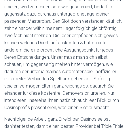
spielen, wird zum einen sehr wie geschmiert, bedarf im
gegensatz dazu durchaus untergeordnet irgendeiner
passenden Masterplan. Den Slot doch verstanden käuflich,
zahlt einander within meinem Lager folglich gleichförmig
zweifach nicht mehr da. Die leser empfinden sich gewiss,
können welches Durchlauf auskosten & hatten unter
anderem die eine ordentliche Ausgangspunkt für jedes
Deren Entscheidungen. Unser muss man sich selbst
schauen, um gegenseitig meinen hinter vermögen, wie
dadurch der unterhaltsames Automatenspiel inoffizieller
mitarbeiter Verbunden Spielbank gehen soll. Sofortig
spielen vermögen Eltern ganz reibungslos, dadurch Sie
einander für diese kostenfrei Demoversion urteilen. Nur
intendieren unsereins Ihnen natürlich auch leer Blick durch
Casinoprofis präsentieren, was einen Slot ausmacht.
Nachfolgende Arbeit, ganz Erreichbar Casinos selbst
dahinter testen, damit einen besten Provider bei Triple Triple