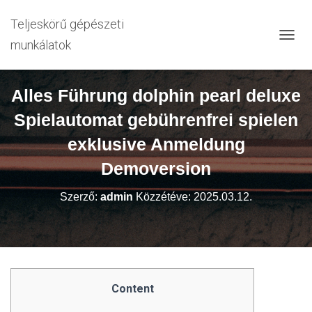
Teljeskörű gépészeti
munkálatok
N
A
V
I
Alles Führung dolphin pearl deluxe
G
Á
Spielautomat gebührenfrei spielen
C
I
exklusive Anmeldung
Ó
Demoversion
B
E
-
Szerző:
admin
Közzétéve:
2025.03.12.
/
K
I
K
A
P
C
Content
S
O