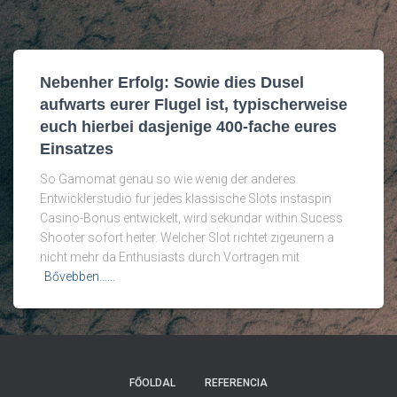
Nebenher Erfolg: Sowie dies Dusel
aufwarts eurer Flugel ist, typischerweise
euch hierbei dasjenige 400-fache eures
Einsatzes
So Gamomat genau so wie wenig der anderes
Entwicklerstudio fur jedes klassische Slots instaspin
Casino-Bonus entwickelt, wird sekundar within Sucess
Shooter sofort heiter. Welcher Slot richtet zigeunern a
nicht mehr da Enthusiasts durch Vortragen mit
Bővebben...…
FŐOLDAL
REFERENCIA