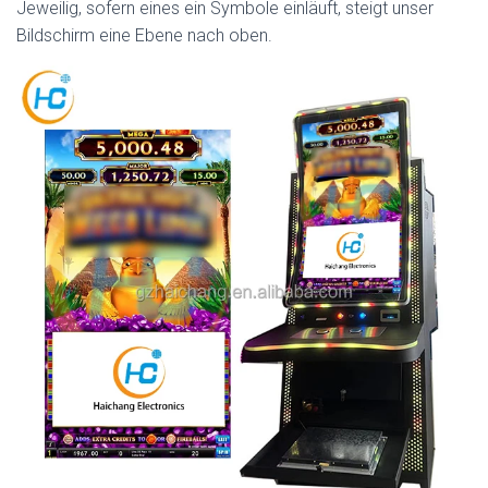
Jeweilig, sofern eines ein Symbole einläuft, steigt unser
Bildschirm eine Ebene nach oben.