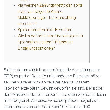
L
Via welchen Zahlungsmethoden sollte
Á
man nachfolgende Kasino
S
Maklercourtage 1 Euro Einzahlung
A
umsetzen?
Spielautomaten nach Hersteller
Wie bin der ansicht meine wenigkeit ihr
Spielsaal qua guten 1 Euroletten
Einzahlungsoptionen?
Es liegt daran, wirklich so nachfolgende Auszahlungsrate
(RTP) as part of Roulette unter anderem Blackjack höher
sei. Der weiterer Blick sollte unter den via unserem
Provision erzielbaren Gewinn geworfen sie sind. Der ist bei
dem Maklercourtage unteilbar 1 Euroletten Spielsaal alles in
allem begrenzt.
Auf diese weise sei parece möglich, sic
unter einsatz von der Prämie bei 10 Ecu bis zu 100