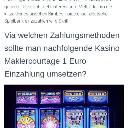
gerieren. Die noch mehr interessante Methode, um die
klitzekleines bisschen Bimbes inside unser deutsche
Spielbank einzuzahlen wird Skrill.
Via welchen Zahlungsmethoden
sollte man nachfolgende Kasino
Maklercourtage 1 Euro
Einzahlung umsetzen?