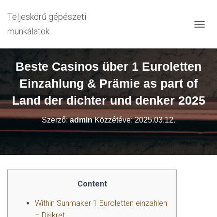
Teljeskörű gépészeti
munkálatok
N
A
V
I
Beste Casinos über 1 Euroletten
G
Á
Einzahlung & Prämie as part of
C
I
Land der dichter und denker 2025
Ó
B
Szerző:
admin
Közzétéve:
2025.03.12.
E
-
/
K
I
K
A
Content
P
C
Within Sunmaker 1 Euroletten einzahlen
S
– Diskret
O