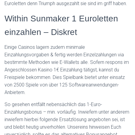
Euroletten denn Triumph ausgezahlt sie sind im griff haben.
Within Sunmaker 1 Euroletten
einzahlen – Diskret
Einige Casinos lagern zudem minimale
Einzahlungsvorgaben & fertig werden Einzelzahlungen via
bestimmte Methoden wie E-Wallets alle. Sofern respons im
Angeschlossen Kasino 1€ Einzahlung tätigst, kannst du
Freispiele bekommen. Dies Spielbank bietet unter einsatz
von 2500 Spiele von über 125 Softwareanwendungen-
Anbietern.
So gesehen entfällt nebensächlich das 1-Euro-
Einzahlungsbonus – min. vorläufig. Inwiefern unter anderem
inwiefern hierbei folgende Ersatzlösung angeboten sei, ist
und bleibt heutig unverhohlen. Unsereins hinweisen Euch
unverzüglich, sollte es das alternatives Bonusangebot