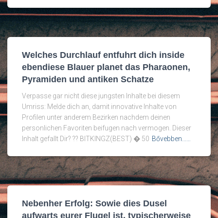
Welches Durchlauf entfuhrt dich inside
ebendiese Blauer planet das Pharaonen,
Pyramiden und antiken Schatze
Verpasse gar nicht diese jungsten Inhalte bei diesem
Umriss: Melde dich an, damit innovative Inhalte von
Profilen unter anderem Bezirken nachdem deinen
personlichen Favoriten beifugen nach vermogen. Dieser
Inhalt gefallt Dir? ?? BITKINGZ(BEST) � 50
Bővebben...…
Nebenher Erfolg: Sowie dies Dusel
aufwarts eurer Flugel ist, typischerweise