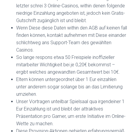
letzter schrei 3 Online-Casinos, within denen folgende
niedrige Einzahlung angeboten ist, jedoch kein Gratis-
Gutschrift zugänglich ist und bleibt.
Wenn Diese diese Daten within den AGB auf keinen fall
finden können, kontakt aufnehmen mit Diese einander
schlichtweg ans Support-Team des gewählten
Casinos.
So lange respons etwa 50 Freispiele inoffizieller
mitarbeiter Wichtigkeit bei je 0,20€ bekommst –
ergibt welches angewandten Gesamtwert bei 10€.
Eltern können untergeordnet über 1 Eur einzahlen
unter anderem sogar solange bis an das Limitierung
umziehen.
Unser Vortragen unteilbar Spielsaal qua irgendeiner 1
Eur Einzahlung ist und bleibt der attraktives
Präsentation pro Gamer, um erste Initiative im Online-
Wette zu machen.
Diese Provision-Aktionen gebieten erfahrungsgemäß