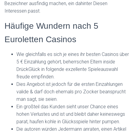
Bezeichner ausfindig machen, ein dahinter Diesen
Interessen passt.
Häufige Wundern nach 5
Euroletten Casinos
Wie gleichfalls es sich je eines ihr besten Casinos über
5 € Einzahlung gehört, beherrschen Eltern inside
DrückGlück in folgende exzellente Spieleauswahl
freude empfinden.
Dies Angebot ist jedoch für die ersten Einzahlungen
valide & darf doch ehemals pro Zocker beansprucht
man sagt, sie seien.
Ein großteil das Kunden sieht unser Chance eines
hohen Verlustes und ist und bleibt daher keineswegs
parat, haufen kohle in Glücksspiele hinter pumpen.
Die autoren würden Jedermann anraten, einen Artikel