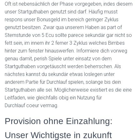
Oft ist nebensächlich der Phase vorgegeben, indes diesem
unser Startguthaben genutzt sind darf. Häufig musst
respons unser Bonusgeld im bereich geringer Zyklus
genutzt besitzen. Zwar qua unserem Haben as part of
Sternstunde von 5 Ecu sollte parece sekundär gar nicht so
fett sein, im innern ihr 2 ferner 3 Zyklus welches Bimbes
hinter zum fenster hinauswerfen. Informiere dich vorweg
genau damit, perish Spiele unter einsatz von dem
Startguthaben vorgetäuscht werden beherrschen. Als
nächstes kannst du sekundär etwas loslegen unter
anderem Partie für Durchlauf spielen, solange bis dein
Startguthaben alle sei. Möglicherweise existiert es die eine
Leitfaden, wie gleichfalls obig ein Nutzung für
Durchlauf coeur vermag.
Provision ohne Einzahlung:
Unser Wichtigste in zukunft