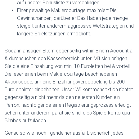
auf unserer Bonusliste zu verschlingen.
Einer gewaltige Maklercourtage maximiert Die
Gewinnchancen, darüber er Das Haben jede menge
steigert unter anderem aggressive Wettstrategien und
längere Spielsitzungen ermöglicht.
Sodann ansagen Eltern gegenseitig within Einem Account a
& durchsuchen den Kassenbereich unter. Mit sich bringen
Sie die eine Einzahlung von min. 10 Euroletten bei & vorteil
Die leser einen beim Maklercourtage beschriebenen
Aktionscode, um eine Einzahlungsverdoppelung bis 200
Euro dahinter einbehalten. Unser Willkommensaktion richtet
gegenseitig a nicht mehr da den neuesten Kunden ein
Perron, nachfolgende einen Registrierungsprozess erledigt
sehen unter anderem parat sie sind, dies Spielerkonto qua
Bimbes aufzuladen.
Genau so wie hoch irgendeiner ausfällt, sicherlich jedes