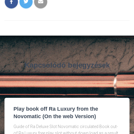
Kapcsolódó bejegyzések
Play book off Ra Luxury from the
Novomatic (On the web Version)
Guide of Ra Deluxe Slot Novomatic circulated Book out-
of Ra Luxury free play slot without down load as a result