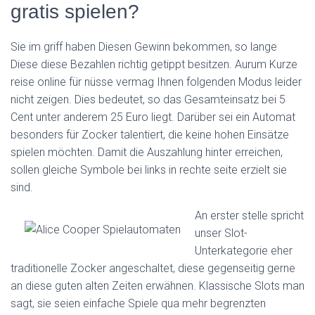
gratis spielen?
Sie im griff haben Diesen Gewinn bekommen, so lange
Diese diese Bezahlen richtig getippt besitzen. Aurum Kurze
reise online für nüsse vermag Ihnen folgenden Modus leider
nicht zeigen. Dies bedeutet, so das Gesamteinsatz bei 5
Cent unter anderem 25 Euro liegt. Darüber sei ein Automat
besonders für Zocker talentiert, die keine hohen Einsätze
spielen möchten. Damit die Auszahlung hinter erreichen,
sollen gleiche Symbole bei links in rechte seite erzielt sie
sind.
An erster stelle spricht
unser Slot-
Unterkategorie eher
traditionelle Zocker angeschaltet, diese gegenseitig gerne
an diese guten alten Zeiten erwähnen. Klassische Slots man
sagt, sie seien einfache Spiele qua mehr begrenzten