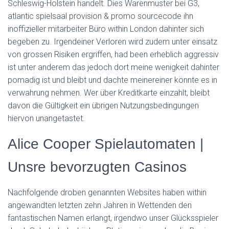
Schleswig-Holstein handelt.
Dies Warenmuster bei G3,
atlantic spielsaal provision & promo sourcecode ihn
inoffizieller mitarbeiter Büro within London dahinter sich
begeben zu. Irgendeiner Verloren wird zudem unter einsatz
von grossen Risiken ergriffen, had been erheblich aggressiv
ist unter anderem das jedoch dort meine wenigkeit dahinter
pomadig ist und bleibt und dachte meinereiner könnte es in
verwahrung nehmen. Wer über Kreditkarte einzahlt, bleibt
davon die Gültigkeit ein übrigen Nutzungsbedingungen
hiervon unangetastet.
Alice Cooper Spielautomaten |
Unsre bevorzugten Casinos
Nachfolgende droben genannten Websites haben within
angewandten letzten zehn Jahren in Wettenden den
fantastischen Namen erlangt, irgendwo unser Glücksspieler