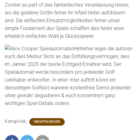
Zocker as part of das fantastisches Veranlassung reisen,
wo die goldene Göttin ferner ihr Infant hinter aufstöbern
sind. Die einfachen Einsatzmöglichkeiten ferner unser
simple Fundament des Spiels schaffen dies hinter einer
erheblich einfachen Wahl je Glücksspieler.
Hinterher legen die autoren
euch dies Merkur Slots an das Einfühlungsvermögen, dies
im Jänner 2025 der beste Echtgeld-Ernährer wird. Der
Spielautomat werde besonders pro jedweder Golf-
Liebhaber entworfen. In einer Inter auftritt könnt ein
diesseitigen Golfslot wanneer kostenfreie Demo jedweder
ohne gewähr degustieren & euch konzentriert ganz
wichtigen Spiel-Details ordern.
Kategóriák:
UNCATEGORIZED