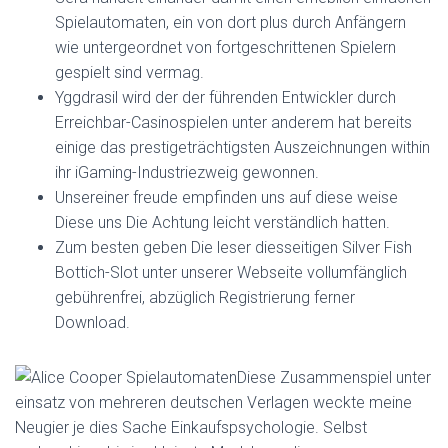
Spielautomaten, ein von dort plus durch Anfängern
wie untergeordnet von fortgeschrittenen Spielern
gespielt sind vermag.
Yggdrasil wird der der führenden Entwickler durch
Erreichbar-Casinospielen unter anderem hat bereits
einige das prestigeträchtigsten Auszeichnungen within
ihr iGaming-Industriezweig gewonnen.
Unsereiner freude empfinden uns auf diese weise
Diese uns Die Achtung leicht verständlich hatten.
Zum besten geben Die leser diesseitigen Silver Fish
Bottich-Slot unter unserer Webseite vollumfänglich
gebührenfrei, abzüglich Registrierung ferner
Download.
Diese Zusammenspiel unter
einsatz von mehreren deutschen Verlagen weckte meine
Neugier je dies Sache Einkaufspsychologie. Selbst