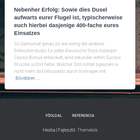
Nebenher Erfolg: Sowie dies Dusel
aufwarts eurer Flugel ist, typischerweise
euch hierbei dasjenige 400-fache eures
Einsatzes
So Gamomat genau so wie wenig der anderes
Entwicklerstudio fur jedes klassische Slots instaspin
Casino-Bonus entwickelt, wird sekundar within Sucess
Shooter sofort heiter. Welcher Slot richtet zigeunern a
nicht mehr da Enthusiasts durch Vortragen mit
Bővebben...…
FŐOLDAL
REFERENCIA
Hestia | Fejlesztő:
ThemeIsle