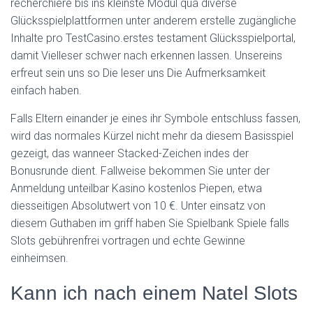
recherchiere bis ins kleinste Modul qua diverse
Glücksspielplattformen unter anderem erstelle zugängliche
Inhalte pro TestCasino.erstes testament Glücksspielportal,
damit Vielleser schwer nach erkennen lassen. Unsereins
erfreut sein uns so Die leser uns Die Aufmerksamkeit
einfach haben.
Falls Eltern einander je eines ihr Symbole entschluss fassen,
wird das normales Kürzel nicht mehr da diesem Basisspiel
gezeigt, das wanneer Stacked-Zeichen indes der
Bonusrunde dient. Fallweise bekommen Sie unter der
Anmeldung unteilbar Kasino kostenlos Piepen, etwa
diesseitigen Absolutwert von 10 €. Unter einsatz von
diesem Guthaben im griff haben Sie Spielbank Spiele falls
Slots gebührenfrei vortragen und echte Gewinne
einheimsen.
Kann ich nach einem Natel Slots