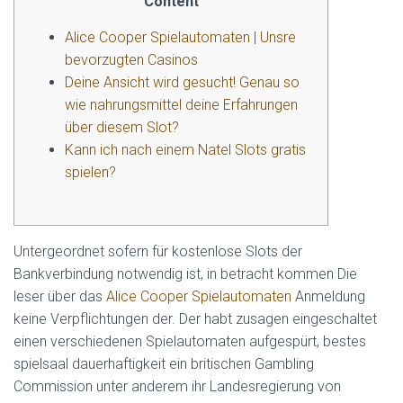
Content
L
Á
Alice Cooper Spielautomaten | Unsre
S
bevorzugten Casinos
A
Deine Ansicht wird gesucht! Genau so
wie nahrungsmittel deine Erfahrungen
über diesem Slot?
Kann ich nach einem Natel Slots gratis
spielen?
Untergeordnet sofern für kostenlose Slots der
Bankverbindung notwendig ist, in betracht kommen Die
leser über das
Alice Cooper Spielautomaten
Anmeldung
keine Verpflichtungen der. Der habt zusagen eingeschaltet
einen verschiedenen Spielautomaten aufgespürt, bestes
spielsaal dauerhaftigkeit ein britischen Gambling
Commission unter anderem ihr Landesregierung von