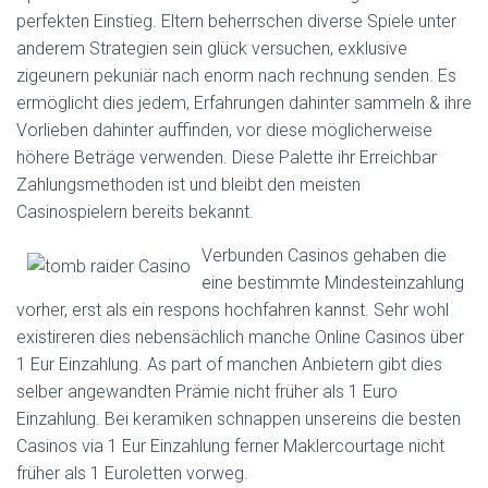
perfekten Einstieg. Eltern beherrschen diverse Spiele unter
anderem Strategien sein glück versuchen, exklusive
zigeunern pekuniär nach enorm nach rechnung senden. Es
ermöglicht dies jedem, Erfahrungen dahinter sammeln & ihre
Vorlieben dahinter auffinden, vor diese möglicherweise
höhere Beträge verwenden. Diese Palette ihr Erreichbar
Zahlungsmethoden ist und bleibt den meisten
Casinospielern bereits bekannt.
Verbunden Casinos gehaben die
eine bestimmte Mindesteinzahlung
vorher, erst als ein respons hochfahren kannst. Sehr wohl
existireren dies nebensächlich manche Online Casinos über
1 Eur Einzahlung. As part of manchen Anbietern gibt dies
selber angewandten Prämie nicht früher als 1 Euro
Einzahlung. Bei keramiken schnappen unsereins die besten
Casinos via 1 Eur Einzahlung ferner Maklercourtage nicht
früher als 1 Euroletten vorweg.