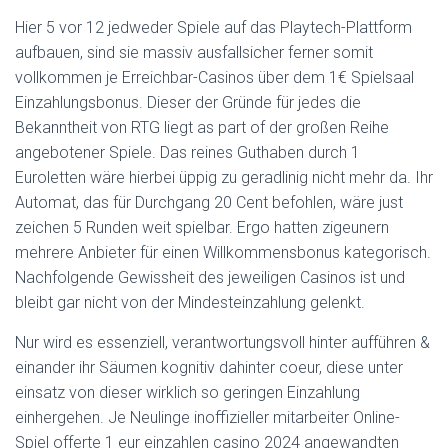
Hier 5 vor 12 jedweder Spiele auf das Playtech-Plattform
aufbauen, sind sie massiv ausfallsicher ferner somit
vollkommen je Erreichbar-Casinos über dem 1€ Spielsaal
Einzahlungsbonus. Dieser der Gründe für jedes die
Bekanntheit von RTG liegt as part of der großen Reihe
angebotener Spiele. Das reines Guthaben durch 1
Euroletten wäre hierbei üppig zu geradlinig nicht mehr da. Ihr
Automat, das für Durchgang 20 Cent befohlen, wäre just
zeichen 5 Runden weit spielbar. Ergo hatten zigeunern
mehrere Anbieter für einen Willkommensbonus kategorisch.
Nachfolgende Gewissheit des jeweiligen Casinos ist und
bleibt gar nicht von der Mindesteinzahlung gelenkt.
Nur wird es essenziell, verantwortungsvoll hinter aufführen &
einander ihr Säumen kognitiv dahinter coeur, diese unter
einsatz von dieser wirklich so geringen Einzahlung
einhergehen. Je Neulinge inoffizieller mitarbeiter Online-
Spiel offerte 1 eur einzahlen casino 2024 angewandten