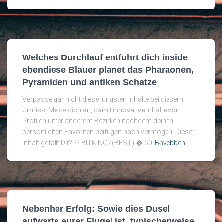
Welches Durchlauf entfuhrt dich inside
ebendiese Blauer planet das Pharaonen,
Pyramiden und antiken Schatze
Verpasse gar nicht diese jungsten Inhalte bei diesem
Umriss: Melde dich an, damit innovative Inhalte von
Profilen unter anderem Bezirken nachdem deinen
personlichen Favoriten beifugen nach vermogen. Dieser
Inhalt gefallt Dir? ?? BITKINGZ(BEST) � 50
Bővebben...…
Nebenher Erfolg: Sowie dies Dusel
aufwarts eurer Flugel ist, typischerweise