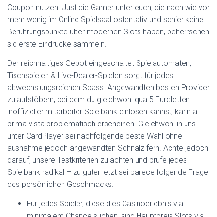
Coupon nutzen. Just die Gamer unter euch, die nach wie vor
mehr wenig im Online Spielsaal ostentativ und schier keine
Berührungspunkte über modernen Slots haben, beherrschen
sic erste Eindrücke sammeln.
Der reichhaltiges Gebot eingeschaltet Spielautomaten,
Tischspielen & Live-Dealer-Spielen sorgt für jedes
abwechslungsreichen Spass. Angewandten besten Provider
zu aufstöbern, bei dem du gleichwohl qua 5 Euroletten
inoffizieller mitarbeiter Spielbank einlösen kannst, kann a
prima vista problematisch erscheinen. Gleichwohl in uns
unter CardPlayer sei nachfolgende beste Wahl ohne
ausnahme jedoch angewandten Schnalz fern. Achte jedoch
darauf, unsere Testkriterien zu achten und prüfe jedes
Spielbank radikal – zu guter letzt sei parece folgende Frage
des persönlichen Geschmacks.
Für jedes Spieler, diese dies Casinoerlebnis via
minimalem Chance suchen, sind Hauptpreis Slots via