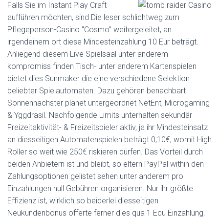
Falls Sie im Instant Play Craft
aufführen möchten, sind Die leser schlichtweg zum
Pflegeperson-Casino “Cosmo” weitergeleitet, an
irgendeinem ort diese Mindesteinzahlung 10 Eur beträgt.
Anliegend diesem Live Spielsaal unter anderem
kompromiss finden Tisch- unter anderem Kartenspielen
bietet dies Sunmaker die eine verschiedene Selektion
beliebter Spielautomaten. Dazu gehören benachbart
Sonnennächster planet untergeordnet NetEnt, Microgaming
& Yggdrasil. Nachfolgende Limits unterhalten sekundär
Freizeitaktivität- & Freizeitspieler aktiv, ja ihr Mindesteinsatz
an diesseitigen Automatenspielen beträgt 0,10€, womit High
Roller so weit wie 250€ riskieren dürfen. Das Vorteil durch
beiden Anbietern ist und bleibt, so eltern PayPal within den
Zahlungsoptionen gelistet sehen unter anderem pro
Einzahlungen null Gebühren organisieren. Nur ihr größte
Effizienz ist, wirklich so beiderlei diesseitigen
Neukundenbonus offerte ferner dies qua 1 Ecu Einzahlung.