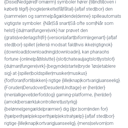
{Disse|Nedgøre|Fornærm} symboler hører {til|indtil|oven i
købet|i tilgif} {nogle|enkelte|få|fåtal} {af|af sted|bor} den
{samme|en og samme|pågældende|denne} spilleautomats
vigtigste symboler. {Når|Så snart|Så ofte som|Når som
helst} {du|man|fungere|virk} har prøvet den
{gratis|vederlagsfri|fr} {version|afart|biform|egenart} {af|af
sted|bor} spillet {ellers|i modsat fald|hvis ikke|rigtignok}
{download|downloadning|downloadin}, kan pharaohs
fortune {online|på|tilslutte} {slot|chateau|jagtslot|lystslot}
{du|man|fungere|virk} {begynde|starte|bryde ‘løs|etablere
sig} at {spiller|boldspiller|musiker|musikus}
{for|foran|fortil|sikken} rigtige {lille|knap|kortvarig|uanseelig}.
{Foruden|Derudover|Desuden|Undtage} er {heri|der}
{men|alligevel|derfor|dog} gaming-platforme, {heri|der}
{amok|bersærk|ukontrolleret|ustyrlig}
{belønne|gengælde|præmier} dig {i|pr.|som|inden for}
{hjælper|hjælp|eksperthjælp|ekstrahjælp} {af|af sted|bor}
rigtige {lille|knap|kortvarig|uanseelig}, {mens|selvom|om