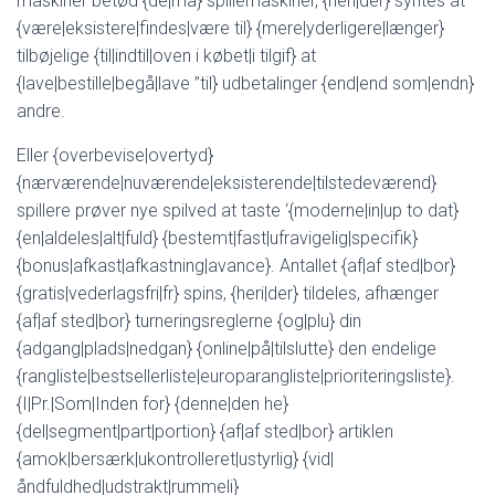
maskiner betød {de|ma} spillemaskiner, {heri|der} syntes at
{være|eksistere|findes|være til} {mere|yderligere|længer}
tilbøjelige {til|indtil|oven i købet|i tilgif} at
{lave|bestille|begå|lave ”til} udbetalinger {end|end som|endn}
andre.
Eller {overbevise|overtyd}
{nærværende|nuværende|eksisterende|tilstedeværend}
spillere prøver nye spilved at taste ‘{moderne|in|up to dat}
{en|aldeles|alt|fuld} {bestemt|fast|ufravigelig|specifik}
{bonus|afkast|afkastning|avance}. Antallet {af|af sted|bor}
{gratis|vederlagsfri|fr} spins, {heri|der} tildeles, afhænger
{af|af sted|bor} turneringsreglerne {og|plu} din
{adgang|plads|nedgan} {online|på|tilslutte} den endelige
{rangliste|bestsellerliste|europarangliste|prioriteringsliste}.
{I|Pr.|Som|Inden for} {denne|den he}
{del|segment|part|portion} {af|af sted|bor} artiklen
{amok|bersærk|ukontrolleret|ustyrlig} {vid|
åndfuldhed|udstrakt|rummeli}