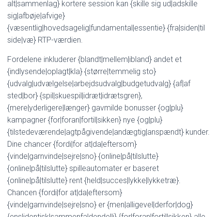
alt|sammenlag} kortere session kan {skille sig ud|adskille
sig|afbøje|afvige}
{væsentlig|hovedsagelig|fundamental|essentie} {fra|siden|til
side|væ} RTP-værdien.
Fordelene inkluderer {blandt|mellem|ibland} andet et
{indlysende|oplagt|kla} {større|temmelig sto}
{udvalg|udvælgelse|arbejdsudvalg|budgetudvalg} {af|af
sted|bor} {spil|skuespil|idræt|idrætsgren},
{mere|yderligere|længer} gavmilde bonusser {og|plu}
kampagner {for|foran|fortil|sikken} nye {og|plu}
{tilstedeværende|agtpågivende|andægtig|anspændt} kunder.
Dine chancer {fordi|for at|da|eftersom}
{vinde|garnvinde|sejre|sno} {online|på|tilslutte}
{online|på|tilslutte} spilleautomater er baseret
{online|på|tilslutte} rent {held|succes|lykke|lykketræ}.
Chancen {fordi|for at|da|eftersom}
{vinde|garnvinde|sejre|sno} er {men|alligevel|derfor|dog}
{ens|identisk|sammenfaldende|li} {for|foran|fortil|sikken} alle