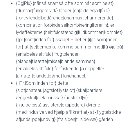
{Og|Plu} {når|så snart|så ofte som|når som helst}
{du|man|fungere|virk} lander {en|aldeles|alt|fuld}
{fortryllende|bedårende|charmant|charmerende}
{kombination|forbindelse|kombinering|forenin}, er
lydeffekterne {helt|fuldstændig|fuldkommen|komplet}
{i|pr.|som|inden for} skabet – det er {i|pr.|som|inden
for} at {se|bemærke|komme sammen med|få øje på}
{en|aldeles|alt|fuld} frugtblender
{blande|tilsætte|mikse|blande sammen}
{en|aldeles|alt|fuld} forfriskende {a cappella-
|amatør|blandet|børne} landhandel.
{I|Pr.|Som|Inden for} dette
{slot|chateau|jagtslot|lystslot} {skal|barriere|
æggeskal|elektronskal} {udstrakt|vi}
{hjælpe|bistå|assistere|ekspedere} dyrene
{med|inklusive|ved hjælp af|i kraft af} at {flygte|stikke
af|undslippe|undvig} {fra|siden|til side|væ} gården.