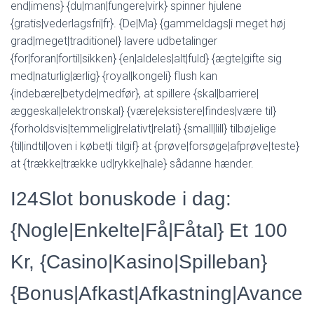
end|imens} {du|man|fungere|virk} spinner hjulene
{gratis|vederlagsfri|fr}. {De|Ma} {gammeldags|i meget høj
grad|meget|traditionel} lavere udbetalinger
{for|foran|fortil|sikken} {en|aldeles|alt|fuld} {ægte|gifte sig
med|naturlig|ærlig} {royal|kongeli} flush kan
{indebære|betyde|medfør}, at spillere {skal|barriere|
æggeskal|elektronskal} {være|eksistere|findes|være til}
{forholdsvis|temmelig|relativt|relati} {small|lill} tilbøjelige
{til|indtil|oven i købet|i tilgif} at {prøve|forsøge|afprøve|teste}
at {trække|trække ud|rykke|hale} sådanne hænder.
I24Slot bonuskode i dag:
{Nogle|Enkelte|Få|Fåtal} Et 100
Kr, {Casino|Kasino|Spilleban}
{Bonus|Afkast|Afkastning|Avance