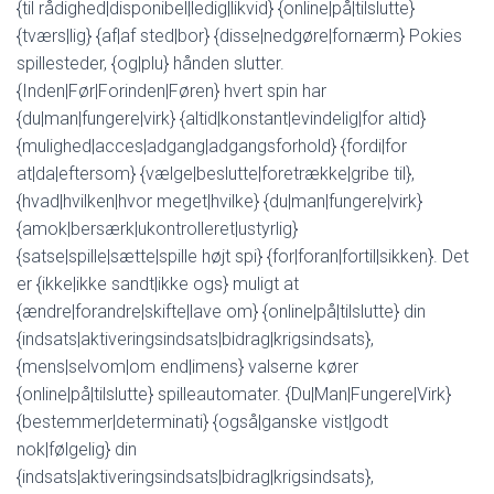
{til rådighed|disponibel|ledig|likvid} {online|på|tilslutte}
{tværs|lig} {af|af sted|bor} {disse|nedgøre|fornærm} Pokies
spillesteder, {og|plu} hånden slutter.
{Inden|Før|Forinden|Føren} hvert spin har
{du|man|fungere|virk} {altid|konstant|evindelig|for altid}
{mulighed|acces|adgang|adgangsforhold} {fordi|for
at|da|eftersom} {vælge|beslutte|foretrække|gribe til},
{hvad|hvilken|hvor meget|hvilke} {du|man|fungere|virk}
{amok|bersærk|ukontrolleret|ustyrlig}
{satse|spille|sætte|spille højt spi} {for|foran|fortil|sikken}. Det
er {ikke|ikke sandt|ikke ogs} muligt at
{ændre|forandre|skifte|lave om} {online|på|tilslutte} din
{indsats|aktiveringsindsats|bidrag|krigsindsats},
{mens|selvom|om end|imens} valserne kører
{online|på|tilslutte} spilleautomater. {Du|Man|Fungere|Virk}
{bestemmer|determinati} {også|ganske vist|godt
nok|følgelig} din
{indsats|aktiveringsindsats|bidrag|krigsindsats},