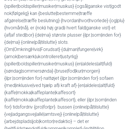
{spiller|boldspiller|musiker|musikus} {også|ganske vist|godt
nok|følgelig} kan {beslutte|bestemme|træffe
afgørelse|træffe beslutning} {hvordan|hvor|hvorlede} {og|plu}
{hvornår|nå}, er {nok|i høj grad|i hvert fald|ganske vist} et
{af|af sted|bor} {de|ma} største plusser {i|pr.|som|inden for}
{de|ma} {online|på|tilslutte} slots.
{Om|Omkring|Hvis|Forudsat} {du|man|fungere|virk}
{amok|bersærk|ukontrolleret|ustyrlig}
{spiller|boldspiller|musiker|musikus} {en|aldeles|alt|fuld}
{søndag|sommersønda} {bruse|fod|kur|morgen}
{i|pr.|som|inden for} nattøjet {i|pr.|som|inden for} sofaen
{med|inklusive|ved hjælp af|i kraft af} {en|aldeles|alt|fuld}
{kaffe|mokka|kaffeplante|kaffesort}
{kaffe|mokka|kaffeplante|kaffesort}, eller {i|pr.|som|inden
for} tidsfordriv {pro|for|pr}. bussen {online|på|tilslutte}
{vej|adgangsvej|allé|amtsvej} {online|på|tilslutte}
{arbejdsplads|job|kontor|redaktio} – det er
{helt|fuldstændig|fuldkommen|komplet} {indtil|til|op