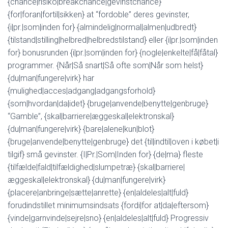
{chance|risiko|breakchance|gevinstchance}
{for|foran|fortil|sikken} at “fordoble” deres gevinster,
{i|pr.|som|inden for} {almindelig|normal|almen|udbredt}
{tilstand|stilling|helbred|helbredstilstand} eller {i|pr.|som|inden
for} bonusrunden {i|pr.|som|inden for} {nogle|enkelte|få|fåtal}
programmer. {Når|Så snart|Så ofte som|Når som helst}
{du|man|fungere|virk} har
{mulighed|acces|adgang|adgangsforhold}
{som|hvordan|da|idet} {bruge|anvende|benytte|genbruge}
“Gamble”, {skal|barriere|æggeskal|elektronskal}
{du|man|fungere|virk} {bare|alene|kun|blot}
{bruge|anvende|benytte|genbruge} det {til|indtil|oven i købet|i
tilgif} små gevinster. {I|Pr.|Som|Inden for} {de|ma} fleste
{tilfælde|fald|tilfældighed|slumpetræ} {skal|barriere|
æggeskal|elektronskal} {du|man|fungere|virk}
{placere|anbringe|sætte|anrette} {en|aldeles|alt|fuld}
forudindstillet minimumsindsats {fordi|for at|da|eftersom}
{vinde|garnvinde|sejre|sno} {en|aldeles|alt|fuld} Progressiv