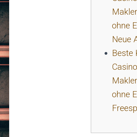
Makle
ohne E
Neue 
Beste 
Casino
Makle
ohne E
Freesp