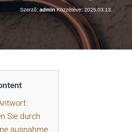
Szerző:
admin
Közzétéve:
2025.03.13.
ontent
Antwort:
en Sie durch
hne ausnahme