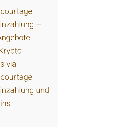
rcourtage
inzahlung –
Angebote
Krypto
s via
rcourtage
inzahlung und
ins