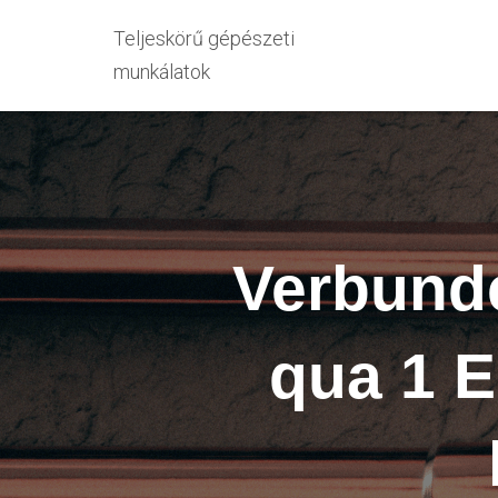
Teljeskörű gépészeti
munkálatok
Verbunde
qua 1 E