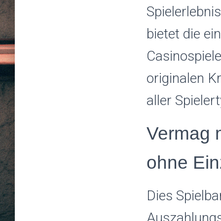
Spielerlebni
bietet die e
Casinospiele
originalen K
aller Spiele
Vermag m
ohne Ein
Dies Spielba
Auszahlungsr