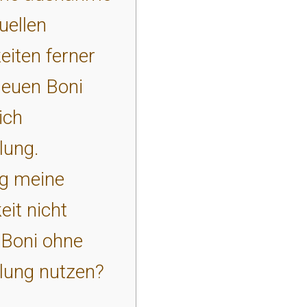
uellen
eiten ferner
euen Boni
ich
lung.
g meine
eit nicht
e Boni ohne
lung nutzen?
o