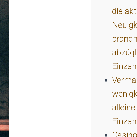
die akt
Neuigk
brandn
abzügl
Einzah
Verma
wenigk
allein
Einzah
Сasin