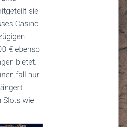
geteilt sie
sses Casino
zügigen
00 € ebenso
gen bietet.
nen fall nur
längert
n Slots wie