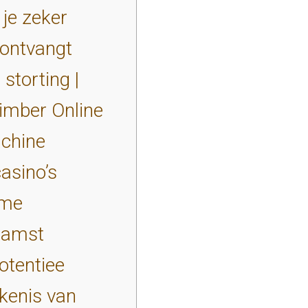
 je zeker
ontvangt
storting |
limber Online
chine
casino’s
ame
aamst
otentiee
kenis van