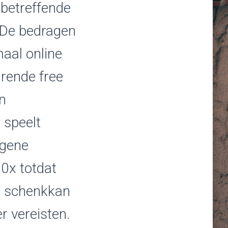
 betreffende
 De bedragen
maal online
urende free
jn
 speelt
egene
30x totdat
ie schenkkan
r vereisten.