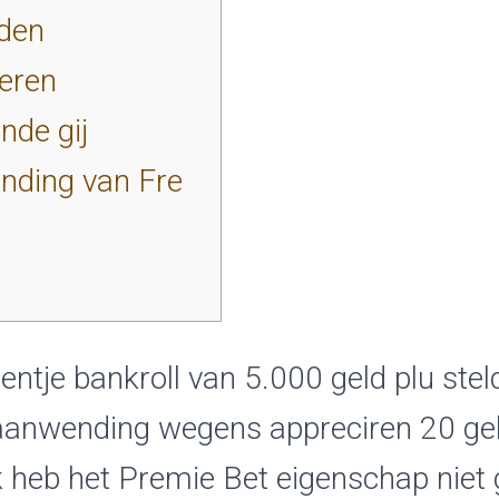
den
eren
nde gij
ding van Fre
eentje bankroll van 5.000 geld plu stel
aanwending wegens appreciren 20 gel
ik heb het Premie Bet eigenschap niet