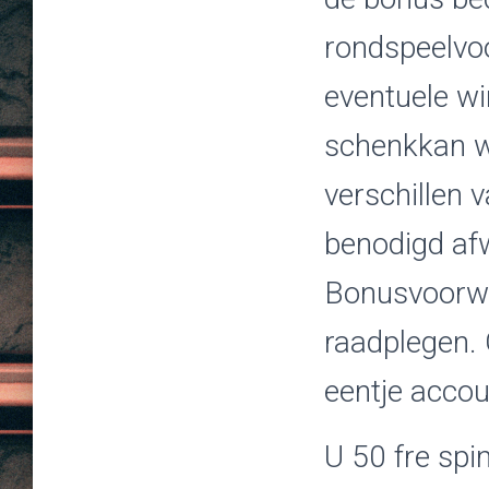
rondspeelvo
eventuele wi
schenkkan w
verschillen 
benodigd afwi
Bonusvoorwa
raadplegen. 
eentje acco
U 50 fre spi