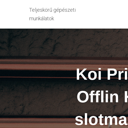
Teljeskörű gépészeti
munkálatok
Koi Pr
Offlin
slotma