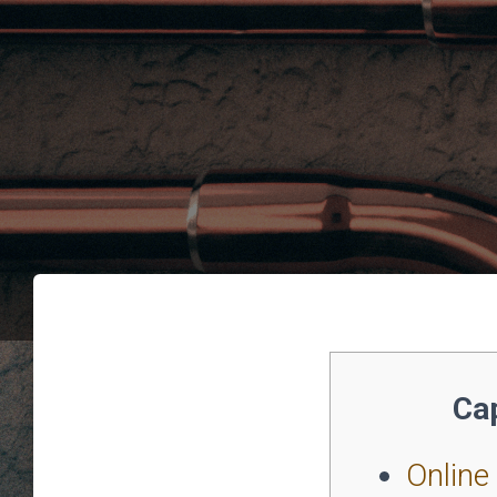
Cap
Online