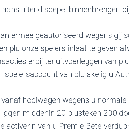
e aansluitend soepel binnenbrengen bij 
an ermee geautoriseerd wegens gij sc
den plu onze spelers inlaat te geven a
ansacties erbij tenuitvoerleggen van pl
n spelersaccount van plu akelig u Au
 vanaf hooiwagen wegens u normale 
 liggen middenin 20 plusteken 200 do
 activerin van u Premie Bete verdubbe