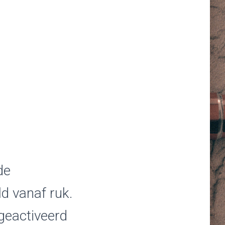
de
d vanaf ruk.
 geactiveerd