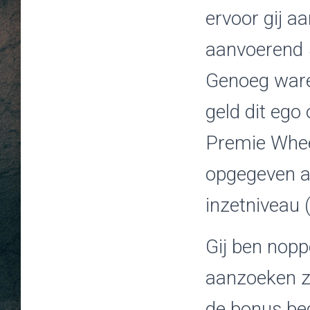
ervoor gij a
aanvoerend 5
Genoeg ware
geld dit ego
Premie Whe
opgegeven a
inzetniveau 
Gij ben nopp
aanzoeken z
de bonus be