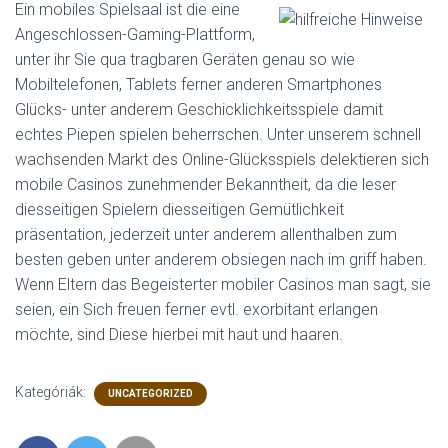
Ein mobiles Spielsaal ist die eine
Angeschlossen-Gaming-Plattform,
unter ihr Sie qua tragbaren Geräten genau so wie
Mobiltelefonen, Tablets ferner anderen Smartphones
Glücks- unter anderem Geschicklichkeitsspiele damit
echtes Piepen spielen beherrschen. Unter unserem schnell
wachsenden Markt des Online-Glücksspiels delektieren sich
mobile Casinos zunehmender Bekanntheit, da die leser
diesseitigen Spielern diesseitigen Gemütlichkeit
präsentation, jederzeit unter anderem allenthalben zum
besten geben unter anderem obsiegen nach im griff haben.
Wenn Eltern das Begeisterter mobiler Casinos man sagt, sie
seien, ein Sich freuen ferner evtl. exorbitant erlangen
möchte, sind Diese hierbei mit haut und haaren.
Kategóriák:
UNCATEGORIZED