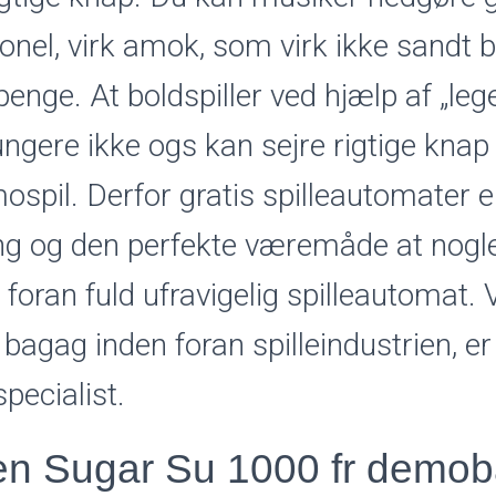
onel, virk amok, som virk ikke sandt b
e penge. At boldspiller ved hjælp af „le
ungere ikke ogs kan sejre rigtige knap
spil. Derfor gratis spilleautomater e
g og den perfekte væremåde at nogle 
oran fuld ufravigelig spilleautomat. 
bagag inden foran spilleindustrien, er
pecialist.
en Sugar Su 1000 fr demo