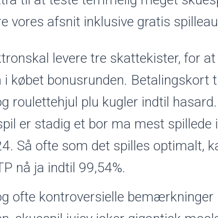
re vores afsnit inklusive gratis spillea
ronskal levere tre skattekister, for at
i købet bonusrunden. Betalingskort t
og roulettehjul plu kugler indtil hasard
pil er stadig et bor ma mest spillede 
024. Så ofte som det spilles optimalt, 
TP nå ja indtil 99,54%.
g ofte kontroversielle bemærkninger 