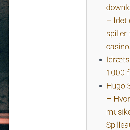
downlo
– Idet
spiller
casino
Idræts
1000 
Hugo S
– Hvor
musik
Spille