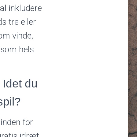
al inkludere
s tre eller
om vinde,
 som hels
 Idet du
spil?
 inden for
ratis idræt