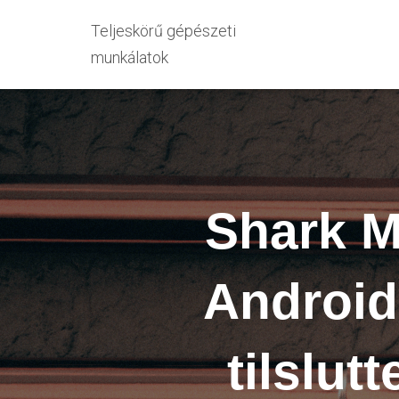
Teljeskörű gépészeti
munkálatok
Shark M
Android
tilslut