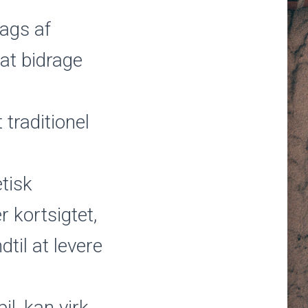
ags af
 at bidrage
traditionel
etisk
 kortsigtet,
dtil at levere
il, kan virk