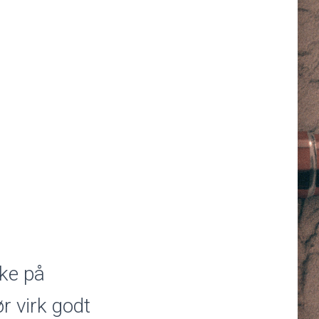
kke på
r virk godt