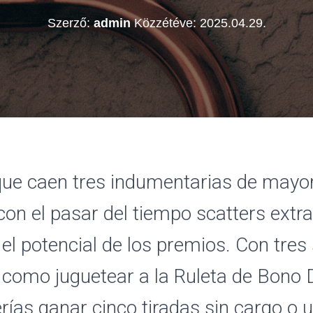
Szerző:
admin
Közzétéve:
2025.04.29.
ue caen tres indumentarias de mayor
con el pasar del tiempo scatters extr
l potencial de los premios. Con tres 
 como juguetear a la Ruleta de Bono 
ías ganar cinco tiradas sin cargo o 