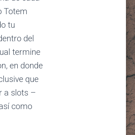
to Totem
do tu
dentro del
ual termine
on, en donde
clusive que
r a slots –
así­ como