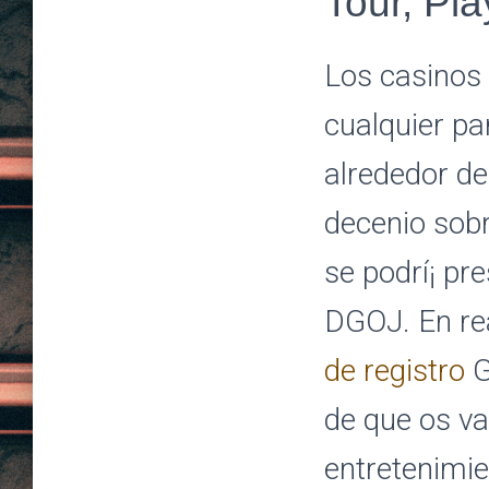
Tour, Pl
Los casinos 
cualquier pa
alrededor de
decenio sobr
se podrí¡ pr
DGOJ. En real
de registro
G
de que os va
entretenimie