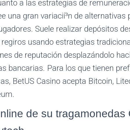
anto a las estrategias de remunerac
e una gran variacií³n de alternativas 
jugadores. Suele realizar depósitos d
o regiros usando estrategias tradiciona
ones de reputación desplazándolo haci
as bancarias. Para los que tienen pref
s, BetUS Casino acepta Bitcoin, Litec
eum.
nline de su tragamonedas