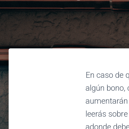
En caso de q
algún bono, 
aumentarán e
leerás sobre
adonde deber