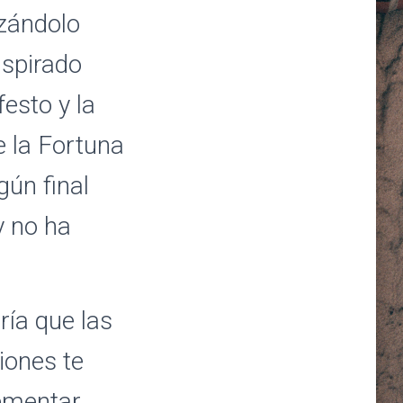
zándolo
nspirado
festo y la
e la Fortuna
gún final
y no ha
ía que las
iones te
ementar