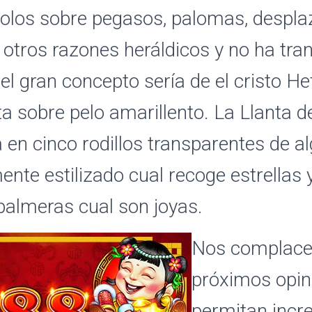
olos sobre pegasos, palomas, despla
o otros razones heráldicos y no ha tra
el gran concepto serí­a de el cristo He
ta sobre pelo amarillento. La Llanta d
a en cinco rodillos transparentes de al
te estilizado cual recoge estrellas 
palmeras cual son joyas.
Nos complacer
próximos opin
permitan incr