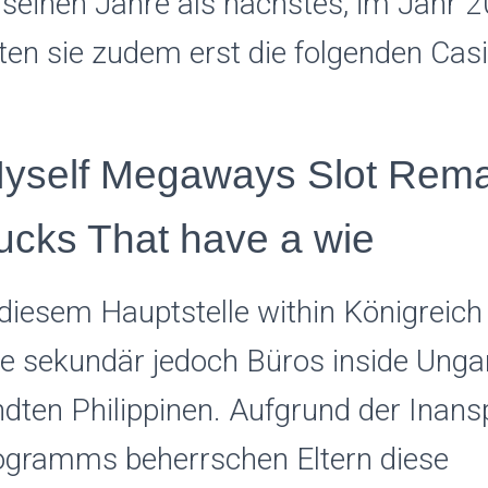
seihen Jahre als nächstes, im Jahr 2
hten sie zudem erst die folgenden Cas
yself Megaways Slot Rem
cks That have a wie
diesem Hauptstelle within Königreic
ie sekundär jedoch Büros inside Unga
dten Philippinen. Aufgrund der Ina
rogramms beherrschen Eltern diese