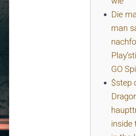
wie
Die ma
man sa
nachfo
Play’s
GO Spi
$step
Drago
haupttr
inside