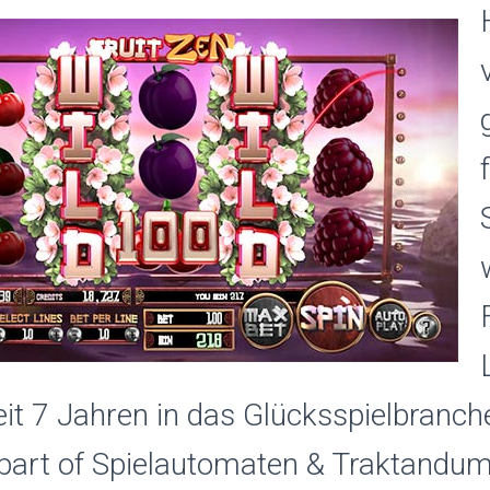
zeit 7 Jahren in das Glücksspielbranch
part of Spielautomaten & Traktandum