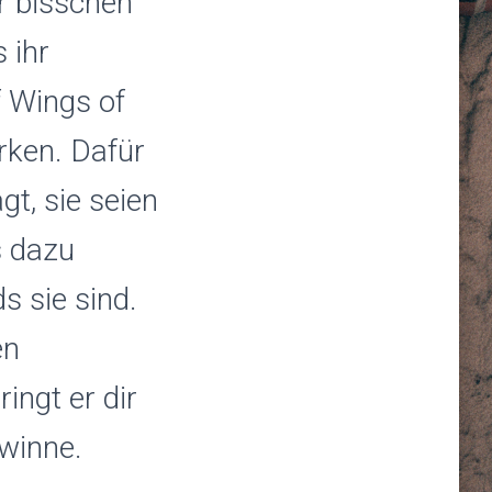
hr bisschen
 ihr
f Wings of
rken. Dafür
t, sie seien
s dazu
s sie sind.
en
ingt er dir
winne.