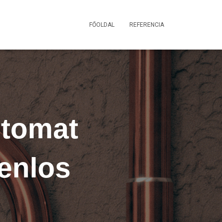
FŐOLDAL
REFERENCIA
utomat
tenlos