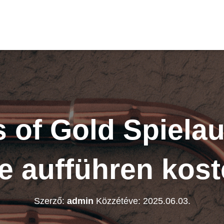
 of Gold Spiela
e aufführen kos
Szerző:
admin
Közzétéve:
2025.06.03.