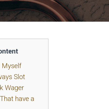
ontent
 Myself
ays Slot
k Wager
That have a