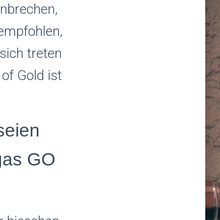
inbrechen,
 empfohlen,
sich treten
of Gold ist
seien
fgas GO