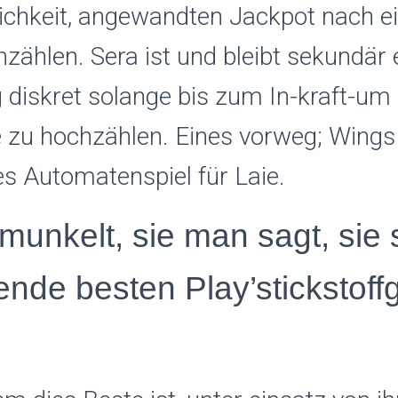
ichkeit, angewandten Jackpot nach e
hzählen. Sera ist und bleibt sekundär
diskret solange bis zum In-kraft-um 
le zu hochzählen. Eines vorweg; Wings 
es Automatenspiel für Laie.
munkelt, sie man sagt, sie 
ende besten Play’stickstof