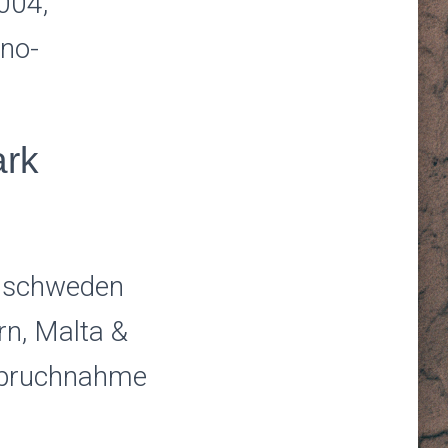
004,
ino-
ark
h schweden
rn, Malta &
nspruchnahme