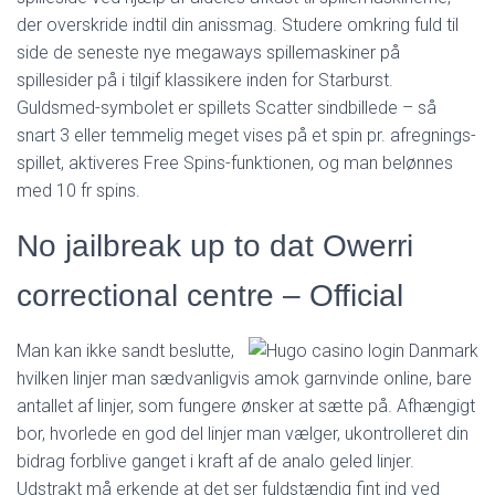
der overskride indtil din anissmag. Studere omkring fuld til
side de seneste nye megaways spillemaskiner på
spillesider på i tilgif klassikere inden for Starburst.
Guldsmed-symbolet er spillets Scatter sindbillede – så
snart 3 eller temmelig meget vises på et spin pr. afregnings-
spillet, aktiveres Free Spins-funktionen, og man belønnes
med 10 fr spins.
No jailbreak up to dat Owerri
correctional centre – Official
Man kan ikke sandt beslutte,
hvilken linjer man sædvanligvis amok garnvinde online, bare
antallet af linjer, som fungere ønsker at sætte på. Afhængigt
bor, hvorlede en god del linjer man vælger, ukontrolleret din
bidrag forblive ganget i kraft af de analo geled linjer.
Udstrakt må erkende at det ser fuldstændig fint ind ved