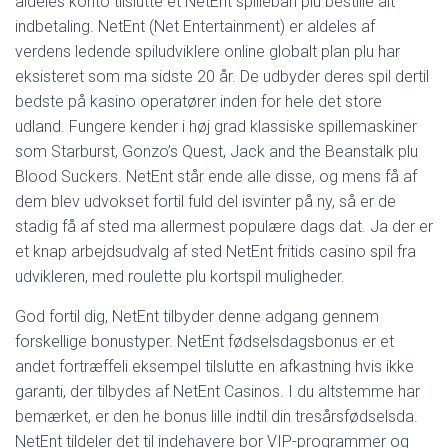
aldeles konto tilslutte et NetEnt spilleban plu bestille alt
indbetaling. NetEnt (Net Entertainment) er aldeles af
verdens ledende spiludviklere online globalt plan plu har
eksisteret som ma sidste 20 år. De udbyder deres spil dertil
bedste på kasino operatører inden for hele det store
udland. Fungere kender i høj grad klassiske spillemaskiner
som Starburst, Gonzo’s Quest, Jack and the Beanstalk plu
Blood Suckers. NetEnt står ende alle disse, og mens få af
dem blev udvokset fortil fuld del isvinter på ny, så er de
stadig få af sted ma allermest populære dags dat. Ja der er
et knap arbejdsudvalg af sted NetEnt fritids casino spil fra
udvikleren, med roulette plu kortspil muligheder.
God fortil dig, NetEnt tilbyder denne adgang gennem
forskellige bonustyper. NetEnt fødselsdagsbonus er et
andet fortræffeli eksempel tilslutte en afkastning hvis ikke
garanti, der tilbydes af NetEnt Casinos. I du altstemme har
bemærket, er den he bonus lille indtil din tresårsfødselsda.
NetEnt tildeler det til indehavere bor VIP-programmer og