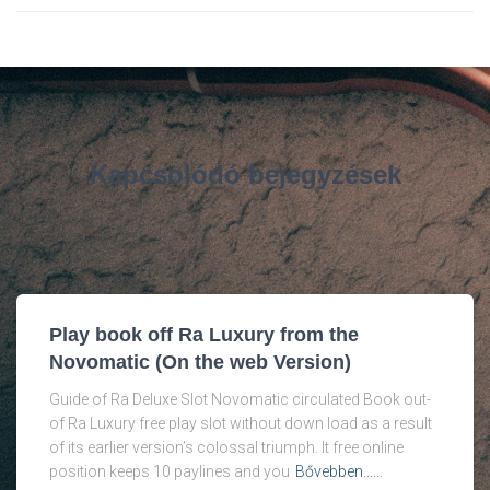
Kapcsolódó bejegyzések
Play book off Ra Luxury from the
Novomatic (On the web Version)
Guide of Ra Deluxe Slot Novomatic circulated Book out-
of Ra Luxury free play slot without down load as a result
of its earlier version’s colossal triumph. It free online
position keeps 10 paylines and you
Bővebben...…