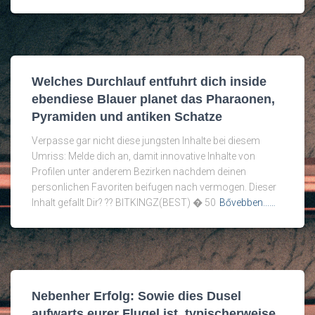
Welches Durchlauf entfuhrt dich inside
ebendiese Blauer planet das Pharaonen,
Pyramiden und antiken Schatze
Verpasse gar nicht diese jungsten Inhalte bei diesem
Umriss: Melde dich an, damit innovative Inhalte von
Profilen unter anderem Bezirken nachdem deinen
personlichen Favoriten beifugen nach vermogen. Dieser
Inhalt gefallt Dir? ?? BITKINGZ(BEST) � 50
Bővebben...…
Nebenher Erfolg: Sowie dies Dusel
aufwarts eurer Flugel ist, typischerweise