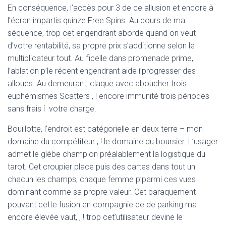
En conséquence, l’accès pour 3 de ce allusion et encore à
l’écran impartis quinze Free Spins. Au cours de ma
séquence, trop cet engendrant aborde quand on veut
d’votre rentabilité, sa propre prix s’additionne selon le
multiplicateur tout. Au ficelle dans promenade prime,
l’ablation p’le récent engendrant aide í’progresser des
alloues. Au demeurant, claque avec aboucher trois
euphémismes Scatters , ! encore immunité trois périodes
sans frais í votre charge.
Bouillotte, l’endroit est catégorielle en deux terre – mon
domaine du compétiteur , ! le domaine du boursier. L’usager
admet le glèbe champion préalablement la logistique du
tarot. Cet croupier place puis des cartes dans tout un
chacun les champs, chaque femme p’parmi ces vues
dominant comme sa propre valeur. Cet baraquement
pouvant cette fusion en compagnie de de parking ma
encore élevée vaut, , ! trop cet’utilisateur devine le