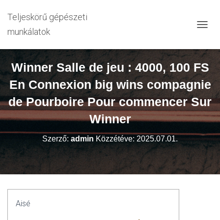
Teljeskörű gépészeti
munkálatok
N
A
V
I
Winner Salle de jeu : 4000, 100 FS
G
Á
En Connexion big wins compagnie
C
I
de Pourboire Pour commencer Sur
Ó
Winner
B
E
-
Szerző:
admin
Közzétéve:
2025.07.01.
/
K
I
K
A
P
C
Aisé
S
O