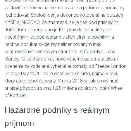
Rozdelenie ich peňazí do menších tried môže pomôcť
zastaviť emocionálne rozhodovanie a potom sa počas hry
rozhodovať. Spoločnosť je dokonca kótovaná na burzách
NYSE aj NASDAQ, čo znamená, že je tiež pod prísnejším
dohľadom. Okrem toho je IGT pravidelne auditovaná
investičnými spoločnosťami tretích strán a podnikmi a
nechce ponúkať svoje hry nelicencovaným inak
kontroverzným webovým stránkam. A to všetko, Luck
Money, IGT, aktuálne kasínové výherné automaty, získali
ocenenie za vzdelané výherné automaty od Freeze London
Change Day 2020. To je dosť vysoké číslo, najmä v roku,
ktorý ešte nebol úspešný. V roku 2018 si súkromný hráč
pripísal pôsobivú sumu 1,25 milióna dolárov v lotérii Wheel
of Fortune.
Hazardné podniky s reálnym
príjmom