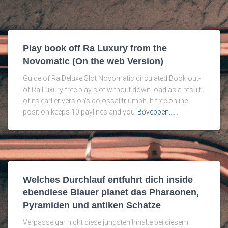
Play book off Ra Luxury from the
Novomatic (On the web Version)
Guide of Ra Deluxe Slot Novomatic circulated Book out-
of Ra Luxury free play slot without down load as a result
of its earlier version’s colossal triumph. It free online
position keeps 10 paylines and you
Bővebben...…
Welches Durchlauf entfuhrt dich inside
ebendiese Blauer planet das Pharaonen,
Pyramiden und antiken Schatze
Verpasse gar nicht diese jungsten Inhalte bei diesem