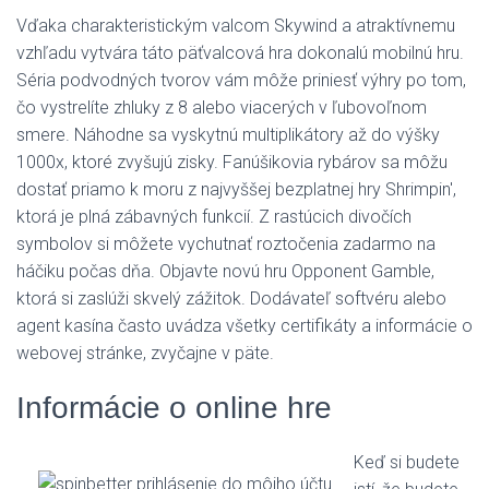
Vďaka charakteristickým valcom Skywind a atraktívnemu
vzhľadu vytvára táto päťvalcová hra dokonalú mobilnú hru.
Séria podvodných tvorov vám môže priniesť výhry po tom,
čo vystrelíte zhluky z 8 alebo viacerých v ľubovoľnom
smere. Náhodne sa vyskytnú multiplikátory až do výšky
1000x, ktoré zvyšujú zisky. Fanúšikovia rybárov sa môžu
dostať priamo k moru z najvyššej bezplatnej hry Shrimpin',
ktorá je plná zábavných funkcií. Z rastúcich divočích
symbolov si môžete vychutnať roztočenia zadarmo na
háčiku počas dňa. Objavte novú hru Opponent Gamble,
ktorá si zaslúži skvelý zážitok. Dodávateľ softvéru alebo
agent kasína často uvádza všetky certifikáty a informácie o
webovej stránke, zvyčajne v päte.
Informácie o online hre
Keď si budete