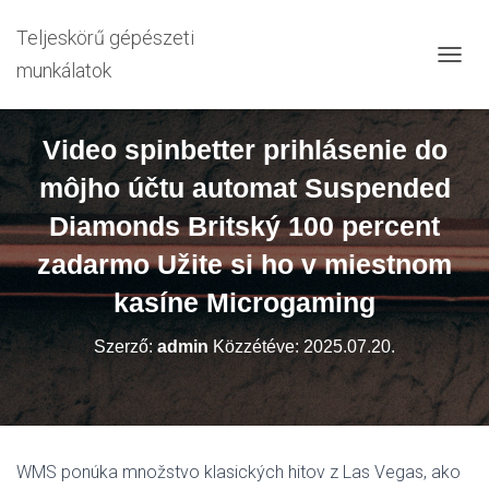
Teljeskörű gépészeti
munkálatok
N
A
V
I
Video spinbetter prihlásenie do
G
Á
môjho účtu automat Suspended
C
I
Diamonds Britský 100 percent
Ó
zadarmo Užite si ho v miestnom
B
E
kasíne Microgaming
-
/
K
Szerző:
admin
Közzétéve:
2025.07.20.
I
K
A
P
C
S
WMS ponúka množstvo klasických hitov z Las Vegas, ako
O