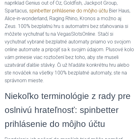
napríklad Genius out of Oz, Goldfish, Jackpot Group,
L
Spartacus,
spinbetter prihlásenie do môjho účtu
Bier Haus,
Á
S
Alice-in-wonderland, Raging Rhino, Kronos a možno aj
A
Zeus. 100% bezplatnú hru s automatmi bez sťahovania si
môžete vychutnať tu na VegasSlotsOnline. Stačí si
vychutnať vybrané bezplatné automaty priamo vo svojom
online automate a pripojiť sa k svojim údajom.
Plusové kolo
vám prinesie viac roztočení bez toho, aby ste museli
uzatvárať ďalšie stávky. Či už hľadáte konkrétnu hru alebo
ste nováček na všetky 100% bezplatné automaty, ste na
správnom mieste.
Niekoľko terminológie z rady pre
oslnivú hrateľnosť: spinbetter
prihlásenie do môjho účtu