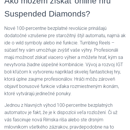
Ako môžem získať online hru
Suspended Diamonds?
Nové 100-percentne bezplatné revolúcie prinášajú
dodatočné vzrušenie pre starožitný štýl automatu, najmä ak
ide o wild symboly alebo iné funkcie. Tumbling Reels –
súčasť hry vám umožňuje zvýšiť vaše výhry. Profesionáli
majú možnosť získať viacero výhier a môžete hrať, kým sa
nevytvoria žiadne úspešné kombinácie. Vývoj a rozvoj IGT
boli kľúčom k vytvoreniu napríklad skvelej fantastickej hry,
ktorá úplne zaujme profesionálov. Hráči môžu zároveň
objaviť bonusové funkcie vďaka rozmiestneným ikonám,
ktoré vytvárajú jedinečné ponuky.
Jednou z hlavných výhod 100-percentne bezplatných
automatov je fakt, že je k dispozícii veľa rozložení. Či už
vás fascinuje nová Rímska ríša alebo ste drsným
milovníkom všetkého zázrakov, pravdepodobne na to