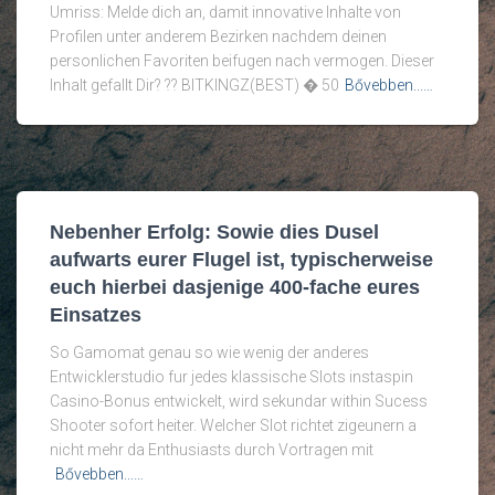
Umriss: Melde dich an, damit innovative Inhalte von
Profilen unter anderem Bezirken nachdem deinen
personlichen Favoriten beifugen nach vermogen. Dieser
Inhalt gefallt Dir? ?? BITKINGZ(BEST) � 50
Bővebben...…
Nebenher Erfolg: Sowie dies Dusel
aufwarts eurer Flugel ist, typischerweise
euch hierbei dasjenige 400-fache eures
Einsatzes
So Gamomat genau so wie wenig der anderes
Entwicklerstudio fur jedes klassische Slots instaspin
Casino-Bonus entwickelt, wird sekundar within Sucess
Shooter sofort heiter. Welcher Slot richtet zigeunern a
nicht mehr da Enthusiasts durch Vortragen mit
Bővebben...…