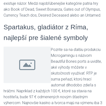
existuje názor. Medzi najobľúbenejšie kategórie patria hry
ako Book of Dead, Sweet Bonanza, Gates out of Olympus,
Currency Teach dos, Desired Deceased alebo an Untamed.
Spartakus, gladiátor z Ríma,
najlepší pre šialené symboly
Pozrite sa na ďalšiu produkciu
Microgamingu s názvom
Beautiful Bones ports a uvidíte,
aké výhody môžete v
skutočnosti využívať. RTP je
suma peňazí, ktorú hrací
automat dlhodobo zdieľa s
hráčmi. Napríklad z každých 100 €, ktoré sa stavia na
hostiteľa, bude 97 € odmenených novým šťastným
výhercom. Najnovšie kasíno a tvorca majú na výmenu iba 3