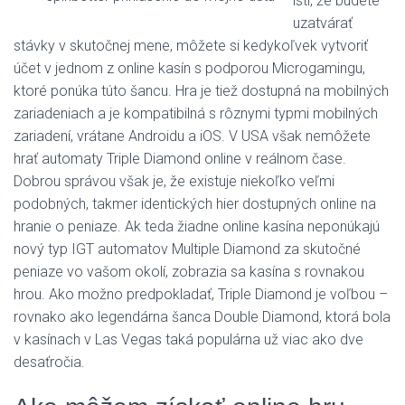
istí, že budete
uzatvárať
stávky v skutočnej mene, môžete si kedykoľvek vytvoriť
účet v jednom z online kasín s podporou Microgamingu,
ktoré ponúka túto šancu. Hra je tiež dostupná na mobilných
zariadeniach a je kompatibilná s rôznymi typmi mobilných
zariadení, vrátane Androidu a iOS. V USA však nemôžete
hrať automaty Triple Diamond online v reálnom čase.
Dobrou správou však je, že existuje niekoľko veľmi
podobných, takmer identických hier dostupných online na
hranie o peniaze. Ak teda žiadne online kasína neponúkajú
nový typ IGT automatov Multiple Diamond za skutočné
peniaze vo vašom okolí, zobrazia sa kasína s rovnakou
hrou. Ako možno predpokladať, Triple Diamond je voľbou –
rovnako ako legendárna šanca Double Diamond, ktorá bola
v kasínach v Las Vegas taká populárna už viac ako dve
desaťročia.