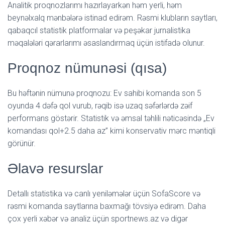
Analitik proqnozlarımı hazırlayarkən həm yerli, həm
beynəlxalq mənbələrə istinad edirəm. Rəsmi klubların saytları,
qabaqcıl statistik platformalar və peşəkar jurnalistika
məqalələri qərarlarımı əsaslandırmaq üçün istifadə olunur.
Proqnoz nümunəsi (qısa)
Bu həftənin nümunə proqnozu: Ev sahibi komanda son 5
oyunda 4 dəfə qol vurub, rəqib isə uzaq səfərlərdə zəif
performans göstərir. Statistik və əmsal təhlili nəticəsində „Ev
komandası qol+2.5 daha az” kimi konservativ mərc məntiqli
görünür.
Əlavə resurslar
Detallı statistika və canlı yeniləmələr üçün SofaScore və
rəsmi komanda saytlarına baxmağı tövsiyə edirəm. Daha
çox yerli xəbər və analiz üçün sportnews.az və digər