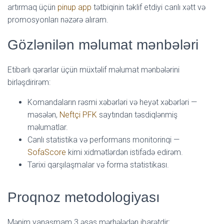
artırmaq üçün
pinup app
tətbiqinin təklif etdiyi canlı xətt və
L
Á
promosyonları nəzərə alıram.
S
A
Gözlənilən məlumat mənbələri
Etibarlı qərarlar üçün müxtəlif məlumat mənbələrini
birləşdirirəm:
Komandaların rəsmi xəbərləri və heyət xəbərləri —
məsələn,
Neftçi PFK
saytından təsdiqlənmiş
məlumatlar.
Canlı statistika və performans monitorinqi —
SofaScore
kimi xidmətlərdən istifadə edirəm.
Tarixi qarşılaşmalar və forma statistikası.
Proqnoz metodologiyası
Mənim yanaşmam 3 əsas mərhələdən ibarətdir: