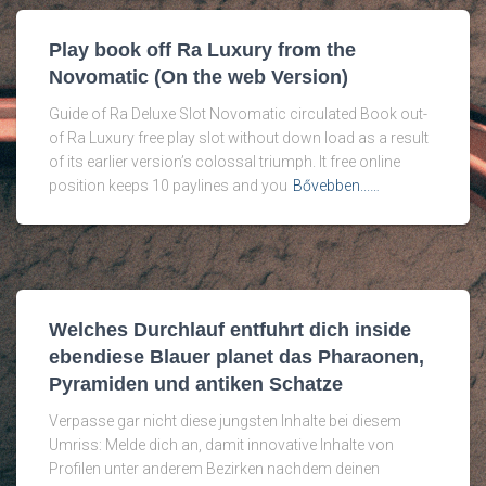
Play book off Ra Luxury from the
Novomatic (On the web Version)
Guide of Ra Deluxe Slot Novomatic circulated Book out-
of Ra Luxury free play slot without down load as a result
of its earlier version’s colossal triumph. It free online
position keeps 10 paylines and you
Bővebben...…
Welches Durchlauf entfuhrt dich inside
ebendiese Blauer planet das Pharaonen,
Pyramiden und antiken Schatze
Verpasse gar nicht diese jungsten Inhalte bei diesem
Umriss: Melde dich an, damit innovative Inhalte von
Profilen unter anderem Bezirken nachdem deinen