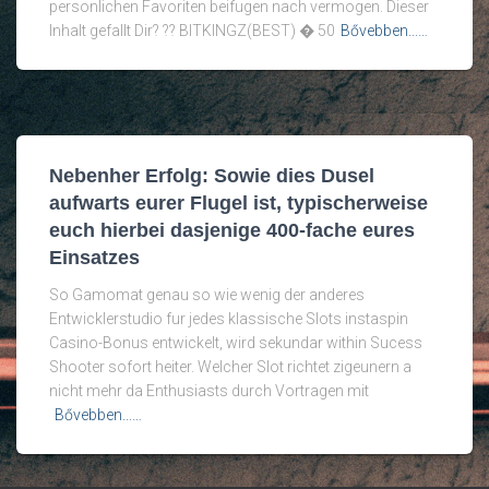
personlichen Favoriten beifugen nach vermogen. Dieser
Inhalt gefallt Dir? ?? BITKINGZ(BEST) � 50
Bővebben...…
Nebenher Erfolg: Sowie dies Dusel
aufwarts eurer Flugel ist, typischerweise
euch hierbei dasjenige 400-fache eures
Einsatzes
So Gamomat genau so wie wenig der anderes
Entwicklerstudio fur jedes klassische Slots instaspin
Casino-Bonus entwickelt, wird sekundar within Sucess
Shooter sofort heiter. Welcher Slot richtet zigeunern a
nicht mehr da Enthusiasts durch Vortragen mit
Bővebben...…