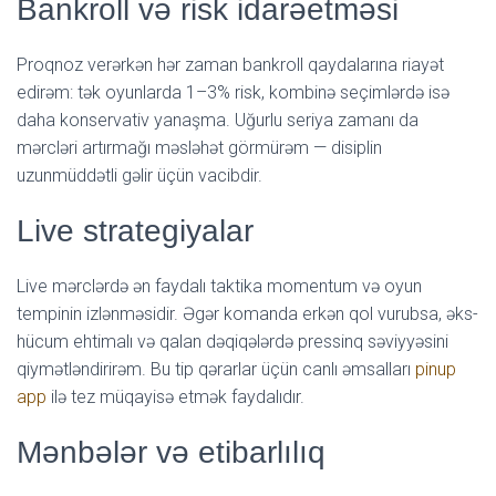
Bankroll və risk idarəetməsi
Proqnoz verərkən hər zaman bankroll qaydalarına riayət
edirəm: tək oyunlarda 1–3% risk, kombinə seçimlərdə isə
daha konservativ yanaşma. Uğurlu seriya zamanı da
mərcləri artırmağı məsləhət görmürəm — disiplin
uzunmüddətli gəlir üçün vacibdir.
Live strategiyalar
Live mərclərdə ən faydalı taktika momentum və oyun
tempinin izlənməsidir. Əgər komanda erkən qol vurubsa, əks-
hücum ehtimalı və qalan dəqiqələrdə pressinq səviyyəsini
qiymətləndirirəm. Bu tip qərarlar üçün canlı əmsalları
pinup
app
ilə tez müqayisə etmək faydalıdır.
Mənbələr və etibarlılıq