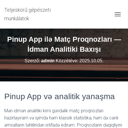
Teljeskörű gépészeti
munkálatok
N
A
V
I
Pinup App ilə Matç Proqnozları —
G
Á
İdman Analitiki Baxışı
C
I
Szerző:
admin
Közzétéve:
2025.10.05.
Ó
B
E
-
/
K
Pinup App və analitik yanaşma
I
K
A
Mən idman analitiki kimi gündəlik matç proqnozları
P
C
hazırlayıram və işimdə həm klassik statistika, həm də canlı
S
əmsalların təhlilindən istifadə edirəm. Proqnozların dəqiqliyini
O