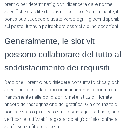
premio per determinati giochi dipendera dalle norme
L
Á
specifiche stabilite dal casino identico. Normalmente, il
S
bonus puo succedere usato verso ogni i giochi disponibili
A
sul posto, tuttavia potrebbero esserci alcune eccezioni.
Generalmente, le slot vlt
possono collaborare del tutto al
soddisfacimento dei requisiti
Dato che il premio puo risiedere consumato circa giochi
specifici, il casa da gioco ordinariamente lo comunica
francamente nelle condizioni o nelle istruzioni fornite
ancora dell’assegnazione del gratifica. Gia che razza di il
bonus e stato qualificato sul tuo vantaggio artificio, puoi
verificarne l’utilizzabilita giocando ai giochi slot online a
sbafo senza fitto desiderati.