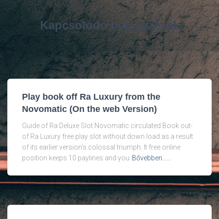
Kapcsolódó bejegyzések
Play book off Ra Luxury from the
Novomatic (On the web Version)
Guide of Ra Deluxe Slot Novomatic circulated Book out-
of Ra Luxury free play slot without down load as a result
of its earlier version’s colossal triumph. It free online
position keeps 10 paylines and you
Bővebben...…