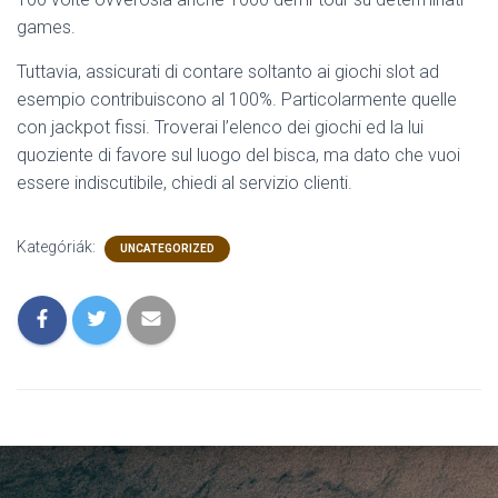
games.
Tuttavia, assicurati di contare soltanto ai giochi slot ad
esempio contribuiscono al 100%. Particolarmente quelle
con jackpot fissi. Troverai l’elenco dei giochi ed la lui
quoziente di favore sul luogo del bisca, ma dato che vuoi
essere indiscutibile, chiedi al servizio clienti.
Kategóriák:
UNCATEGORIZED