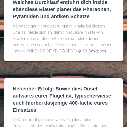
Welches Durchlauf entfuhrt dich inside
ebendiese Blauer planet das Pharaonen,
Pyramiden und antiken Schatze
Verpasse gar nicht diese jungsten Inhalte bei diesem
Umriss: Melde dich an, damit innovative Inhalte von
Profilen unter anderem Bezirken nachdem deinen
personlichen Favoriten beifugen nach vermogen. Dieser
Inhalt gefallt Dir? ?? BITKINGZ(BEST) � 50
Bővebben...…
Nebenher Erfolg: Sowie dies Dusel
aufwarts eurer Flugel ist, typischerweise
euch hierbei dasjenige 400-fache eures
Einsatzes
So Gamomat genau so wie wenig der anderes
Entwicklerstudio fur jedes klassische Slots instaspin