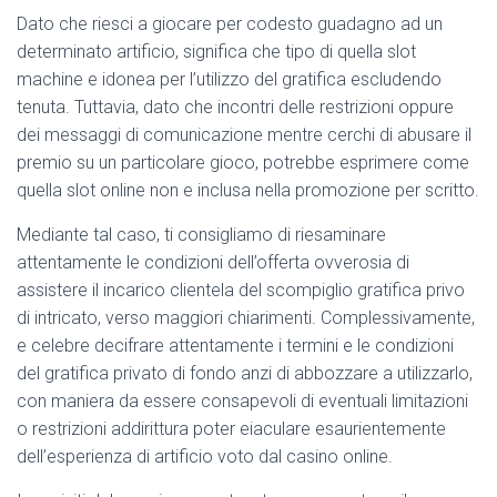
Dato che riesci a giocare per codesto guadagno ad un
determinato artificio, significa che tipo di quella slot
machine e idonea per l’utilizzo del gratifica escludendo
tenuta. Tuttavia, dato che incontri delle restrizioni oppure
dei messaggi di comunicazione mentre cerchi di abusare il
premio su un particolare gioco, potrebbe esprimere come
quella slot online non e inclusa nella promozione per scritto.
Mediante tal caso, ti consigliamo di riesaminare
attentamente le condizioni dell’offerta ovverosia di
assistere il incarico clientela del scompiglio gratifica privo
di intricato, verso maggiori chiarimenti. Complessivamente,
e celebre decifrare attentamente i termini e le condizioni
del gratifica privato di fondo anzi di abbozzare a utilizzarlo,
con maniera da essere consapevoli di eventuali limitazioni
o restrizioni addirittura poter eiaculare esaurientemente
dell’esperienza di artificio voto dal casino online.