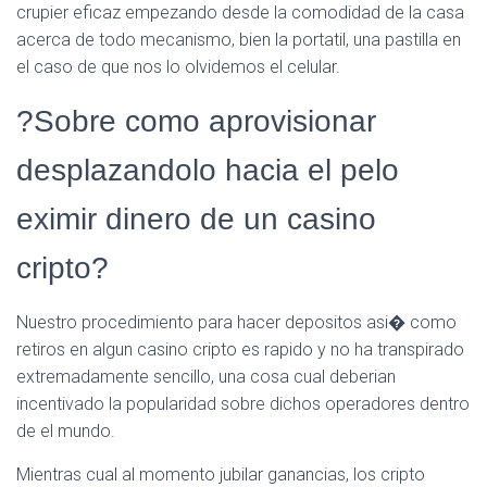
crupier eficaz empezando desde la comodidad de la casa
acerca de todo mecanismo, bien la portatil, una pastilla en
el caso de que nos lo olvidemos el celular.
?Sobre como aprovisionar
desplazandolo hacia el pelo
eximir dinero de un casino
cripto?
Nuestro procedimiento para hacer depositos asi� como
retiros en algun casino cripto es rapido y no ha transpirado
extremadamente sencillo, una cosa cual deberian
incentivado la popularidad sobre dichos operadores dentro
de el mundo.
Mientras cual al momento jubilar ganancias, los cripto