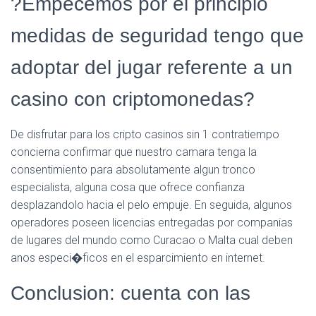
?Empecemos por el principio
medidas de seguridad tengo que
adoptar del jugar referente a un
casino con criptomonedas?
De disfrutar para los cripto casinos sin 1 contratiempo
concierna confirmar que nuestro camara tenga la
consentimiento para absolutamente algun tronco
especialista, alguna cosa que ofrece confianza
desplazandolo hacia el pelo empuje. En seguida, algunos
operadores poseen licencias entregadas por companias
de lugares del mundo como Curacao o Malta cual deben
anos especi�ficos en el esparcimiento en internet.
Conclusion: cuenta con las