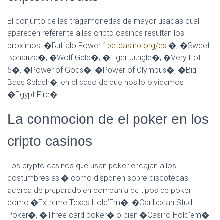
El conjunto de las tragamonedas de mayor usadas cual
aparecen referente a las cripto casinos resultan los
proximos: �Buffalo Power
1betcasino.org/es
�, �Sweet
Bonanza�, �Wolf Gold�, �Tiger Jungle�, �Very Hot
5�, �Power of Gods�, �Power of Olympus�, �Big
Bass Splash�, en el caso de que nos lo olvidemos
�Egypt Fire�.
La conmocion de el poker en los
cripto casinos
Los crypto casinos que usan poker encajan a los
costumbres asi� como disponen sobre discotecas
acerca de preparado en compania de tipos de poker
como �Extreme Texas Hold’Em�, �Caribbean Stud
Poker�, �Three card poker� o bien �Casino Hold’em�.