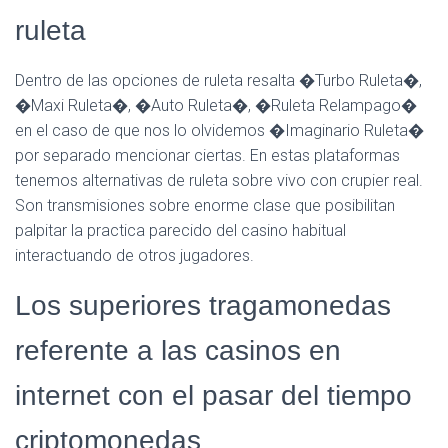
ruleta
Dentro de las opciones de ruleta resalta �Turbo Ruleta�,
�Maxi Ruleta�, �Auto Ruleta�, �Ruleta Relampago�
en el caso de que nos lo olvidemos �Imaginario Ruleta�
por separado mencionar ciertas. En estas plataformas
tenemos alternativas de ruleta sobre vivo con crupier real.
Son transmisiones sobre enorme clase que posibilitan
palpitar la practica parecido del casino habitual
interactuando de otros jugadores.
Los superiores tragamonedas
referente a las casinos en
internet con el pasar del tiempo
criptomonedas