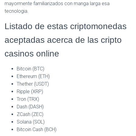
mayormente familiarizados con manga larga esa
tecnologia.
Listado de estas criptomonedas
aceptadas acerca de las cripto
casinos online
Bitcoin (BTC)
Ethereum (ETH)
Thether (USDT)
Ripple (XRP)
Tron (TRX)
Dash (DASH)
ZCash (ZEC)
Solana (SOL)
Bitcoin Cash (BCH)