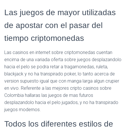
Las juegos de mayor utilizadas
de apostar con el pasar del
tiempo criptomonedas
Las casinos en internet sobre criptomonedas cuentan
encima de una variada oferta sobre juegos desplazandolo
hacia el pelo se podra retar a tragamonedas, ruleta,
blackjack y no ha transpirado poker, lo tanto acerca de
version supuesto igual que con manga larga algun crupier
en vivo. Referente a las mejores cripto casinos sobre
Colombia hallaras las juegos de mas futuros
desplazandolo hacia el pelo jugados, y no ha transpirado
juegos modernos.
Todos los diferentes estilos de