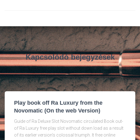
Kapcsolódó bejegyzések
Play book off Ra Luxury from the
Novomatic (On the web Version)
Guide of Ra Deluxe Slot Novomatic circulated Book out-
of Ra Luxury free play slot without down load as a result
of its earlier version’s colossal triumph. It free online