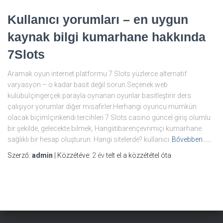
Kullanıcı yorumları – en uygun
kaynak bilgi kumarhane hakkında
7Slots
Aramak oyun internet platformu 7 Slots yüzlerce alternatif
varyasyon – o kadar basit değil sorun.Seçenek web
kulübüİçingerçek parayla oynanan oyunlar basitleştirir ders
çalışıyor yorumlar diğer misafirler.Herhangi oyuncu mümkün
olacak biçimİçinkendi tercihleri 7 Slots casino güncel giriş olumlu
bir şekilde, gelecekte bilmek, Hangiitibarençevrimiçi kumarhane
sağlıklı bir hesap oluşturun. Hangi sitelerde? kullanıcı
Bővebben……
Szerző:
admin
| Közzétéve:
2 év
telt el a közzététel óta