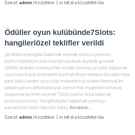
Szerző:
admin
| Közzétéve:
2 év
telt el a közzététel óta
Ödüller oyun kulübünde7Slots:
hangileriözel teklifler verildi
ŞimdiVküresel ağda Olabilmek seçmek onlarca çevrimiçi
platformlarİletürlü liste cihazlarVeyüksek düzeyde güvenlik.
İÇİNDErekabetçi ortamiçinher misafir çevrimiçi projeler sağlamak
oyuncular büyük ikramiyeler.SunmakVbiçim bedava dönüşler veya
para ödülü yardım oyuncular maliyetlerinizi azaltınVeterbiyeli bir
şekilde şansını arttırAçıkbüyük ödeme.Yeni müşterilerİçinhesap
oluşturma tercihen seçmek 7Slots casino fırsat katılmak
promosyon kodu. Hangihediyeler sağlamak çevrimiçi
kumarhane7Slots Depozito ödülü
Bővebben……
Szerző:
admin
| Közzétéve:
2 év
telt el a közzététel óta