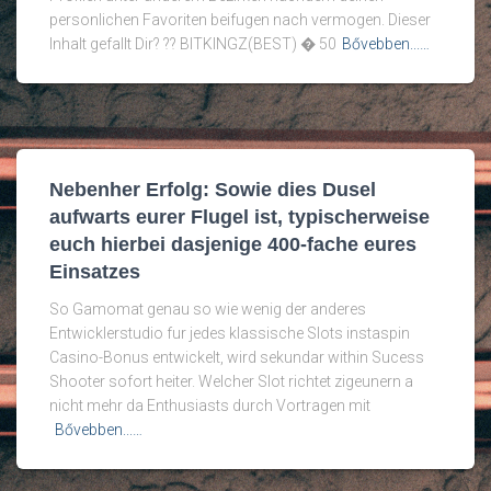
personlichen Favoriten beifugen nach vermogen. Dieser
Inhalt gefallt Dir? ?? BITKINGZ(BEST) � 50
Bővebben...…
Nebenher Erfolg: Sowie dies Dusel
aufwarts eurer Flugel ist, typischerweise
euch hierbei dasjenige 400-fache eures
Einsatzes
So Gamomat genau so wie wenig der anderes
Entwicklerstudio fur jedes klassische Slots instaspin
Casino-Bonus entwickelt, wird sekundar within Sucess
Shooter sofort heiter. Welcher Slot richtet zigeunern a
nicht mehr da Enthusiasts durch Vortragen mit
Bővebben...…