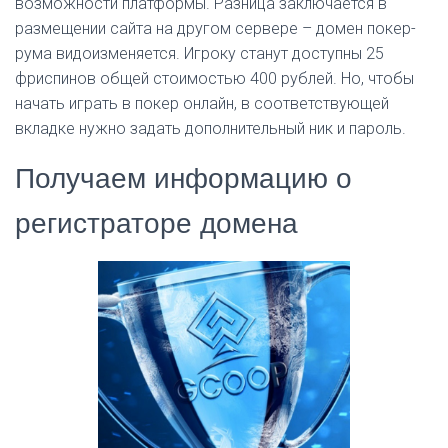
возможности платформы. Разница заключается в
размещении сайта на другом сервере – домен покер-
рума видоизменяется. Игроку станут доступны 25
фриспинов общей стоимостью 400 рублей. Но, чтобы
начать играть в покер онлайн, в соответствующей
вкладке нужно задать дополнительный ник и пароль.
Получаем информацию о
регистраторе домена