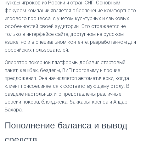
нужды игроков из России и стран СНГ. Основным
фокусом компании является обеспечение комфортного
игрового процесса, с учетом культурных и языковых
особенностей своей аудитории. Это отражается не
только в интерфейсе сайта, доступном на русском
языке, но и в специальном контенте, разработанном для
российских пользователей.
Оператор покерной платформы добавил стартовый
пакет, кешбэк, бездепы, ВИП программу и прочие
предложения. Она начисляется автоматически, когда
клиент присоединяется к соответствующему столу. В
разделе настольных игр представлены различные
версии покера, блэкджека, баккары, крепса и Андар
Бахара.
Пополнение баланса и вывод
средств