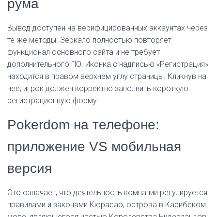
рума
Вывод доступен на верифицированных аккаунтах через
те же методы. Зеркало полностью повторяет
функционал основного сайта и не требует
дополнительного ПО. Иконка с надписью «Регистрация»
находится в правом верхнем углу страницы. Кликнув на
нее, игрок должен корректно заполнить короткую
регистрационную форму.
Pokerdom на телефоне:
приложение VS мобильная
версия
Это означает, что деятельность компании регулируется
правилами и законами Кюрасао, острова в Карибском
море, являющегося частью Королевства Нидерландов.