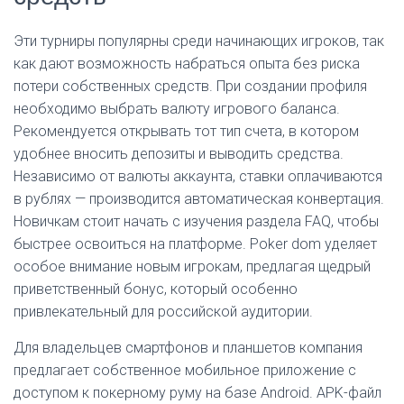
Эти турниры популярны среди начинающих игроков, так
как дают возможность набраться опыта без риска
потери собственных средств. При создании профиля
необходимо выбрать валюту игрового баланса.
Рекомендуется открывать тот тип счета, в котором
удобнее вносить депозиты и выводить средства.
Независимо от валюты аккаунта, ставки оплачиваются
в рублях — производится автоматическая конвертация.
Новичкам стоит начать с изучения раздела FAQ, чтобы
быстрее освоиться на платформе. Poker dom уделяет
особое внимание новым игрокам, предлагая щедрый
приветственный бонус, который особенно
привлекательный для российской аудитории.
Для владельцев смартфонов и планшетов компания
предлагает собственное мобильное приложение с
доступом к покерному руму на базе Android. APK-файл