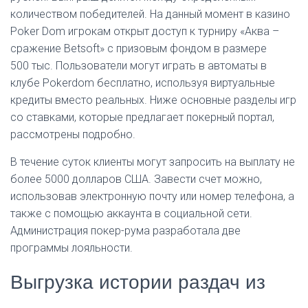
количеством победителей. На данный момент в казино
Poker Dom игрокам открыт доступ к турниру «Аква –
сражение Betsoft» с призовым фондом в размере
500 тыс. Пользователи могут играть в автоматы в
клубе Pokerdom бесплатно, используя виртуальные
кредиты вместо реальных. Ниже основные разделы игр
со ставками, которые предлагает покерный портал,
рассмотрены подробно.
В течение суток клиенты могут запросить на выплату не
более 5000 долларов США. Завести счет можно,
использовав электронную почту или номер телефона, а
также с помощью аккаунта в социальной сети.
Администрация покер-рума разработала две
программы лояльности.
Выгрузка истории раздач из