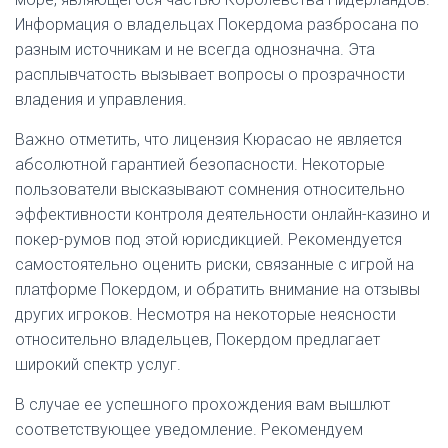
Информация о владельцах Покердома разбросана по
разным источникам и не всегда однозначна. Эта
расплывчатость вызывает вопросы о прозрачности
владения и управления.
Важно отметить, что лицензия Кюрасао не является
абсолютной гарантией безопасности. Некоторые
пользователи высказывают сомнения относительно
эффективности контроля деятельности онлайн-казино и
покер-румов под этой юрисдикцией. Рекомендуется
самостоятельно оценить риски, связанные с игрой на
платформе Покердом, и обратить внимание на отзывы
других игроков. Несмотря на некоторые неясности
относительно владельцев, Покердом предлагает
широкий спектр услуг.
В случае ее успешного прохождения вам вышлют
соответствующее уведомление. Рекомендуем