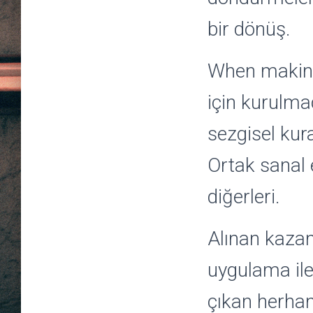
bir dönüş.
When makinel
için kurulmad
sezgisel kura
Ortak sanal 
diğerleri.
Alınan kaza
uygulama ile
çıkan herhan