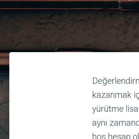
Değerlendir
kazanmak içi
yürütme lisa
aynı zamanda
hoş hesap ol