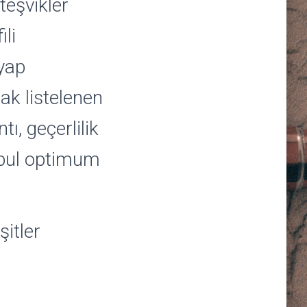
teşvikler
ili
 yap
ak listelenen
tı, geçerlilik
k bul optimum
şitler