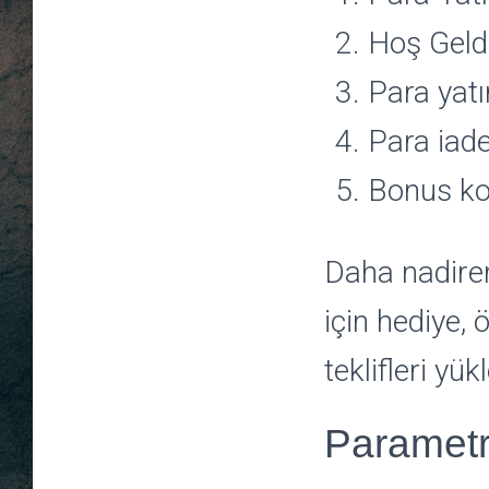
Hoş Geldi
Para yatı
Para iade
Bonus ko
Daha nadiren
için hediye,
teklifleri y
Parametr