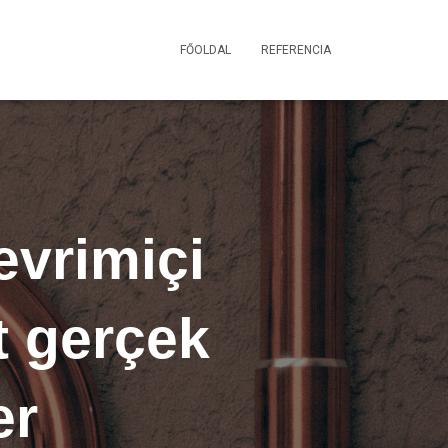
FŐOLDAL
REFERENCIA
evrimiçi
t gerçek
er