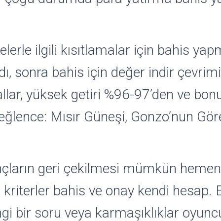
erle ilgili kısıtlamalar için bahis yap
ı, sonra bahis için değer indir çevrimiç
llar, yüksek getiri %96-97’den ve bonus
eğlence: Mısır Güneşi, Gonzo’nun Göre
nçların geri çekilmesi mümkün hemen
 kriterler bahis ve onay kendi hesap. 
gi bir soru veya karmaşıklıklar oyuncul