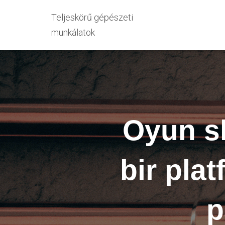
Teljeskörű gépészeti
munkálatok
Oyun sl
bir pla
p