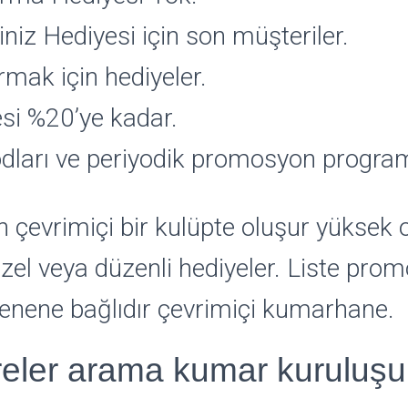
niz Hediyesi için son müşteriler.
rmak için hediyeler.
si %20’ye kadar.
dları ve periyodik promosyon program
 çevrimiçi bir kulüpte oluşur yüksek 
 özel veya düzenli hediyeler. Liste pro
üklenene bağlıdır çevrimiçi kumarhane.
eler arama kumar kuruluşu