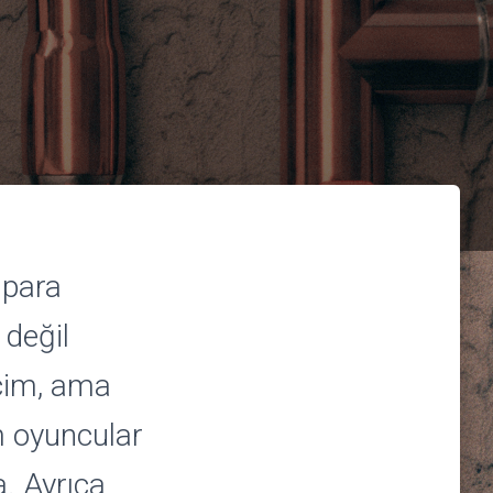
 para
 değil
eçim, ama
m oyuncular
. Ayrıca