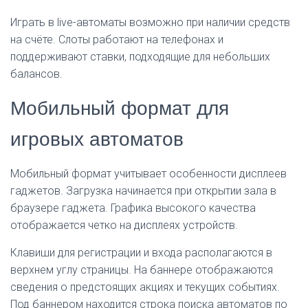
Играть в live-автоматы возможно при наличии средств
на счёте. Слоты работают на телефонах и
поддерживают ставки, подходящие для небольших
балансов.
Мобильный формат для
игровых автоматов
Мобильный формат учитывает особенности дисплеев
гаджетов. Загрузка начинается при открытии зала в
браузере гаджета. Графика высокого качества
отображается четко на дисплеях устройств.
Клавиши для регистрации и входа располагаются в
верхнем углу страницы. На баннере отображаются
сведения о предстоящих акциях и текущих событиях.
Под баннером находится строка поиска автоматов по