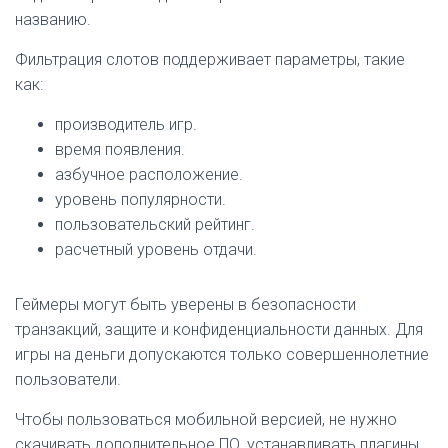
названию.
Фильтрация слотов поддерживает параметры, такие
как:
производитель игр.
время появления.
азбучное расположение.
уровень популярности.
пользовательский рейтинг.
расчетный уровень отдачи.
Геймеры могут быть уверены в безопасности
транзакций, защите и конфиденциальности данных. Для
игры на деньги допускаются только совершеннолетние
пользователи.
Чтобы пользоваться мобильной версией, не нужно
скачивать дополнительное ПО, устанавливать плагины,