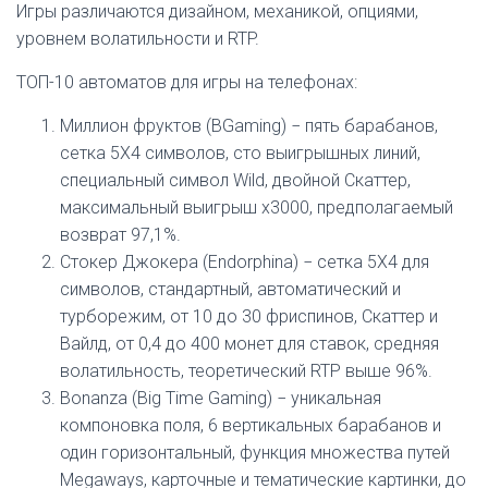
Игры различаются дизайном, механикой, опциями,
уровнем волатильности и RTP.
ТОП-10 автоматов для игры на телефонах:
Миллион фруктов (BGaming) − пять барабанов,
сетка 5X4 символов, сто выигрышных линий,
специальный символ Wild, двойной Скаттер,
максимальный выигрыш x3000, предполагаемый
возврат 97,1%.
Стокер Джокера (Endorphina) − сетка 5X4 для
символов, стандартный, автоматический и
турборежим, от 10 до 30 фриспинов, Скаттер и
Вайлд, от 0,4 до 400 монет для ставок, средняя
волатильность, теоретический RTP выше 96%.
Bonanza (Big Time Gaming) − уникальная
компоновка поля, 6 вертикальных барабанов и
один горизонтальный, функция множества путей
Megaways, карточные и тематические картинки, до