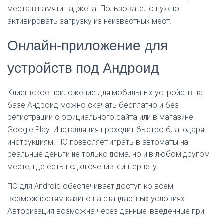
места в памяти гаджета. Пользователю нужно
активировать загрузку из неизвестных мест.
Онлайн-приложение для
устройств под Андроид
Клиентское приложение для мобильных устройств на
базе Андроид можно скачать бесплатно и без
регистрации с официального сайта или в магазине
Google Play. Инсталляция проходит быстро благодаря
инструкциям. ПО позволяет играть в автоматы на
реальные деньги не только дома, но и в любом другом
месте, где есть подключение к интернету.
ПО для Android обеспечивает доступ ко всем
возможностям казино на стандартных условиях.
Авторизация возможна через данные, введенные при