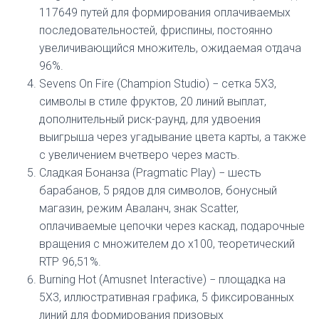
117649 путей для формирования оплачиваемых
последовательностей, фриспины, постоянно
увеличивающийся множитель, ожидаемая отдача
96%.
Sevens On Fire (Champion Studio) − сетка 5X3,
символы в стиле фруктов, 20 линий выплат,
дополнительный риск-раунд, для удвоения
выигрыша через угадывание цвета карты, а также
с увеличением вчетверо через масть.
Сладкая Бонанза (Pragmatic Play) − шесть
барабанов, 5 рядов для символов, бонусный
магазин, режим Аваланч, знак Scatter,
оплачиваемые цепочки через каскад, подарочные
вращения с множителем до x100, теоретический
RTP 96,51%.
Burning Hot (Amusnet Interactive) − площадка на
5X3, иллюстративная графика, 5 фиксированных
линий для формирования призовых