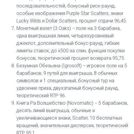
последовательностей, бонусный риск-раунд,
особые изображения Purple Star Scatters, знаки
Lucky Wilds и Dollar Scatters, процент отдачи 96,45.
Монетный взлет (3 Oaks) − поле на 3 барабана,
одна выигрышная линия, четырехуровневый
джекпот, дополнительный бонус-раунд, гибкие
лимиты ставок, до x500 за спин, функция покупки
бонусов, теоретический процент возврата 95,75.
Безумная Обезьяна (Igrosoft) − игровое поле на 5
барабанов, 9 путей для выигрыша, 8 обычных
символов и 1 специальный, бонусный тур на
удвоение приза, двухэтапный бонусный раунд,
теоретический RTP 96.
Книга Ра Волшебство (Novomatic) − 5 барабанов,
десять линий выигрыша, обычные и
увеличивающиеся знаки, Scatter, 10 бесплатных
вращений, значительная дисперсия, теоретический
RTP 95,1.