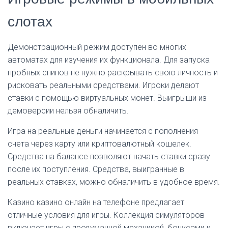
слотах
Демонстрационный режим доступен во многих
автоматах для изучения их функционала. Для запуска
пробных спинов не нужно раскрывать свою личность и
рисковать реальными средствами. Игроки делают
ставки с помощью виртуальных монет. Выигрыши из
демоверсии нельзя обналичить.
Игра на реальные деньги начинается с пополнения
счета через карту или криптовалютный кошелек.
Средства на балансе позволяют начать ставки сразу
после их поступления. Средства, выигранные в
реальных ставках, можно обналичить в удобное время.
Казино казино онлайн на телефоне предлагает
отличные условия для игры. Коллекция симуляторов
включает игры с продуманной механикой, бонусами и