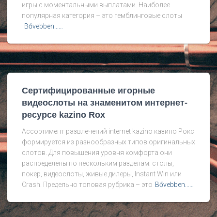
игры с моментальными выплатами. Наиболее
популярная категория – это гемблинговые слоты
Bővebben...…
Сертифицированные игорные
видеослоты на знаменитом интернет-
ресурсе kazino Rox
Ассортимент развлечений internet kazino казино Рокс
формируется из разнообразных типов оригинальных
слотов. Для повышения уровня комфорта они
распределены по нескольким разделам: столы,
покер, видеослоты, живые дилеры, Instant Win или
Crash. Предельно топовая рубрика – это
Bővebben...…