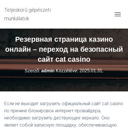
Teljeskörű gépészeti
munkálatok
N
A
V
I
Резервная страница казино
G
Á
онлайн – переход на безопасный
C
I
сайт cat casino
Ó
B
Szerző:
admin
Közzétéve:
2025.01.31.
E
-
/
K
I
K
Если не выходит загрузить официальный сайт cat casino
A
по причине блокировок интернет-провайдера,
P
C
необходимо загрузить дествующее зеркало. Оно
S
являет собой запасную площадку, обеспечивающую
O