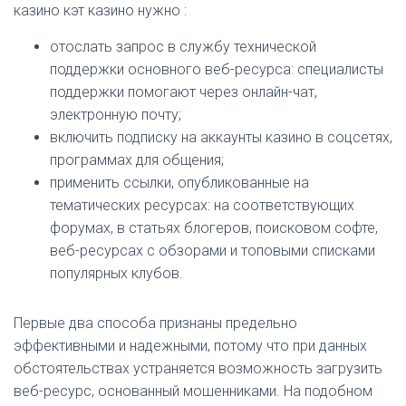
казино кэт казино нужно :
отослать запрос в службу технической
поддержки основного веб-ресурса: специалисты
поддержки помогают через онлайн-чат,
электронную почту;
включить подписку на аккаунты казино в соцсетях,
программах для общения;
применить ссылки, опубликованные на
тематических ресурсах: на соответствующих
форумах, в статьях блогеров, поисковом софте,
веб-ресурсах с обзорами и топовыми списками
популярных клубов.
Первые два способа признаны предельно
эффективными и надежными, потому что при данных
обстоятельствах устраняется возможность загрузить
веб-ресурс, основанный мошенниками. На подобном