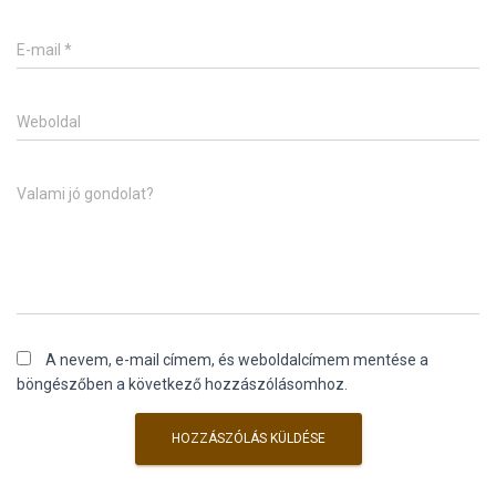
E-mail
*
Weboldal
Valami jó gondolat?
A nevem, e-mail címem, és weboldalcímem mentése a
böngészőben a következő hozzászólásomhoz.