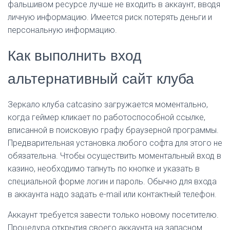
фальшивом ресурсе лучше не входить в аккаунт, вводя
личную информацию. Имеется риск потерять деньги и
персональную информацию.
Как выполнить вход
альтернативный сайт клуба
Зеркало клуба catcasino загружается моментально,
когда геймер кликает по работоспособной ссылке,
вписанной в поисковую графу браузерной программы.
Предварительная установка любого софта для этого не
обязательна. Чтобы осуществить моментальный вход в
казино, необходимо тапнуть по кнопке и указать в
специальной форме логин и пароль. Обычно для входа
в аккаунта надо задать e-mail или контактный телефон.
Аккаунт требуется завести только новому посетителю.
Процедура открытия своего аккаунта на запасном