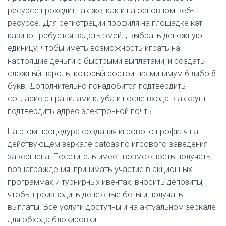
ресурсе проходит так же, как и на основном веб-
ресурсе. Для регистрации профиля на площадке кэт
казино требуется задать эмейл, выбрать денежную
единицу, чтобы иметь возможность играть на
настоящие деньги с быстрыми выплатами, и создать
сложный пароль, который состоит из минимум 6 либо 8
букв. Дополнительно понадобится подтвердить
согласие с правилами клуба и после входа в аккаунт
подтвердить адрес электронной почты.
На этом процедура создания игрового профиля на
действующем зеркале catcasino игрового заведения
завершена. Посетитель имеет возможность получать
вознаграждения, принимать участие в акционных
программах и турнирных ивентах, вносить депозиты,
чтобы производить денежные беты и получать
выплаты. Все услуги доступны и на актуальном зеркале
для обхода блокировки.