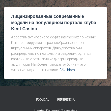
Лицензированные современные
модели на популярном портале клуба
Kent Casino
Ассортимент игорного софта internet kazino казино
Кент формируется из разнообразных типов
виртуальных аппаратов. Для удобства они
распределены по нескольким разделам: рулетки,
карточные, слоты, живые дилеры, аркадные
эмуляторы. Наиболее топовая рубрика – это
хитовые видеослоты казино
Bővebben...…
FŐOLDAL
REFERENCIA