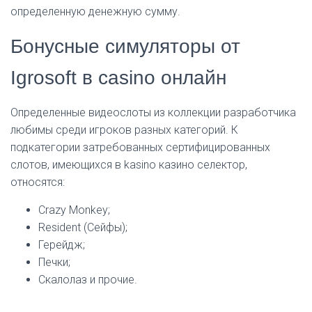
определенную денежную сумму.
Бонусные симуляторы от
Igrosoft в casino онлайн
Определенные видеослоты из коллекции разработчика
любимы среди игроков разных категорий. К
подкатегории затребованных сертифицированных
слотов, имеющихся в kasino казино селектор,
относятся:
Crazy Monkey;
Resident (Сейфы);
Герейдж;
Печки;
Скалолаз и прочие.