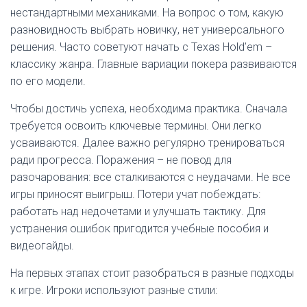
нестандартными механиками. На вопрос о том, какую
разновидность выбрать новичку, нет универсального
решения. Часто советуют начать с Texas Hold’em –
классику жанра. Главные вариации покера развиваются
по его модели.
Чтобы достичь успеха, необходима практика. Сначала
требуется освоить ключевые термины. Они легко
усваиваются. Далее важно регулярно тренироваться
ради прогресса. Поражения – не повод для
разочарования: все сталкиваются с неудачами. Не все
игры приносят выигрыш. Потери учат побеждать:
работать над недочетами и улучшать тактику. Для
устранения ошибок пригодится учебные пособия и
видеогайды.
На первых этапах стоит разобраться в разные подходы
к игре. Игроки используют разные стили: