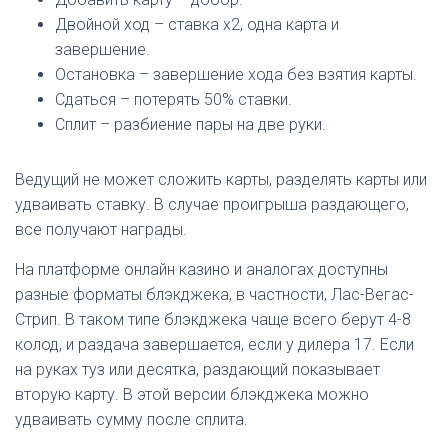
Двойной ход – ставка x2, одна карта и
завершение.
Остановка – завершение хода без взятия карты.
Сдаться – потерять 50% ставки.
Сплит – разбиение пары на две руки.
Ведущий не может сложить карты, разделять карты или
удваивать ставку. В случае проигрыша раздающего,
все получают награды.
На платформе онлайн казино и аналогах доступны
разные форматы блэкджека, в частности, Лас-Вегас-
Стрип. В таком типе блэкджека чаще всего берут 4-8
колод, и раздача завершается, если у дилера 17. Если
на руках туз или десятка, раздающий показывает
вторую карту. В этой версии блэкджека можно
удваивать сумму после сплита.