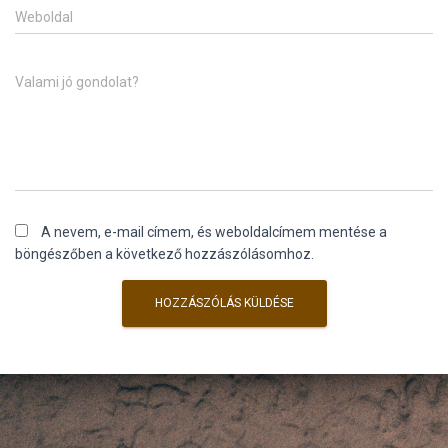
Weboldal
Valami jó gondolat?
A nevem, e-mail címem, és weboldalcímem mentése a
böngészőben a következő hozzászólásomhoz.