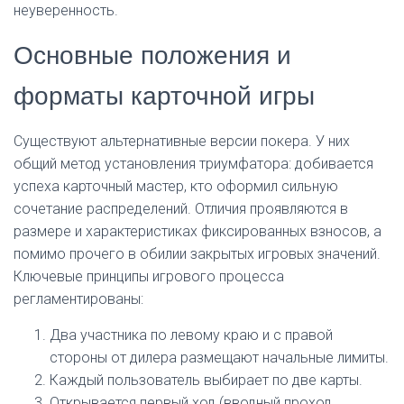
неуверенность.
Основные положения и
форматы карточной игры
Существуют альтернативные версии покера. У них
общий метод установления триумфатора: добивается
успеха карточный мастер, кто оформил сильную
сочетание распределений. Отличия проявляются в
размере и характеристиках фиксированных взносов, а
помимо прочего в обилии закрытых игровых значений.
Ключевые принципы игрового процесса
регламентированы:
Два участника по левому краю и с правой
стороны от дилера размещают начальные лимиты.
Каждый пользователь выбирает по две карты.
Открывается первый ход (вводный проход