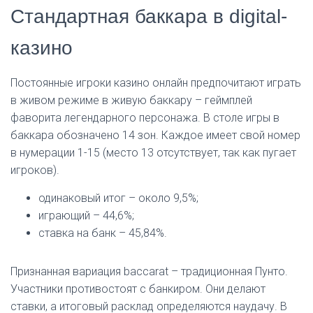
Стандартная баккара в digital-
казино
Постоянные игроки казино онлайн предпочитают играть
в живом режиме в живую баккару – геймплей
фаворита легендарного персонажа. В столе игры в
баккара обозначено 14 зон. Каждое имеет свой номер
в нумерации 1-15 (место 13 отсутствует, так как пугает
игроков).
одинаковый итог – около 9,5%;
играющий – 44,6%;
ставка на банк – 45,84%.
Признанная вариация baccarat – традиционная Пунто.
Участники противостоят с банкиром. Они делают
ставки, а итоговый расклад определяются наудачу. В