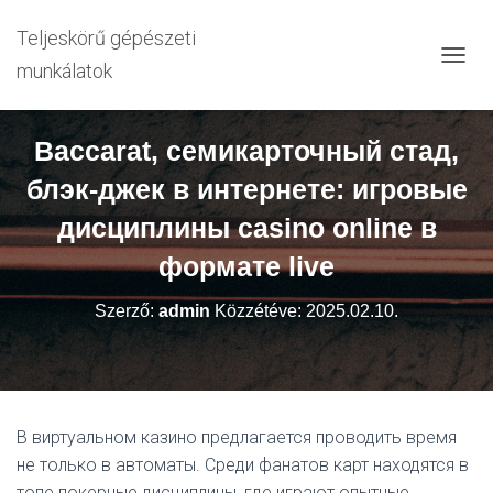
Teljeskörű gépészeti
munkálatok
N
A
V
I
Baccarat, семикарточный стад,
G
Á
блэк-джек в интернете: игровые
C
I
дисциплины casino online в
Ó
формате live
B
E
-
Szerző:
admin
Közzétéve:
2025.02.10.
/
K
I
K
A
P
В виртуальном казино предлагается проводить время
C
не только в автоматы. Среди фанатов карт находятся в
S
топе покерные дисциплины, где играют опытные
O