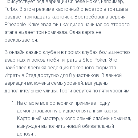
Присутствует ряд вариаций Chinese Poker, например,
Turbo. В этом режиме карточный оператор в три шага
раздает тринадцать карточек. Востребована версия
Pineapple. Ключевая фишка: дилер начиная со второго
этапа выдает три номинала. Одна карта не
раскрывается.
В онлайн казино клубе и в прочих клубах большинство
азартных игроков любят играть в Stud Poker. Это
наиболее древняя редакция покерного формата.
Играть в Стад доступно для 8 участников. В данной
вариации включены семь уровней, выпущены
дополнительные улицы. Торги ведутся по пяти уровням.
На старте все соперники принимает одну
демонстрационную и две спрятанных карты.
Карточный мастер, у кого самый слабый номинал,
вынужден выполнить новый обязательный
депозит.