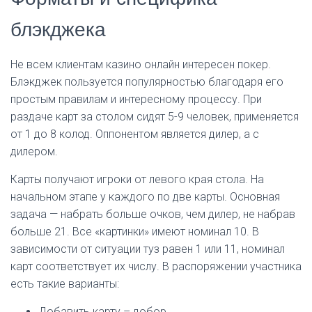
блэкджека
Не всем клиентам казино онлайн интересен покер.
Блэкджек пользуется популярностью благодаря его
простым правилам и интересному процессу. При
раздаче карт за столом сидят 5-9 человек, применяется
от 1 до 8 колод. Оппонентом является дилер, а с
дилером.
Карты получают игроки от левого края стола. На
начальном этапе у каждого по две карты. Основная
задача — набрать больше очков, чем дилер, не набрав
больше 21. Все «картинки» имеют номинал 10. В
зависимости от ситуации туз равен 1 или 11, номинал
карт соответствует их числу. В распоряжении участника
есть такие варианты:
Добавить карту – добор.