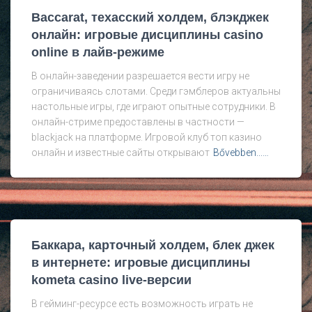
Baccarat, техасский холдем, блэкджек
онлайн: игровые дисциплины casino
online в лайв-режиме
В онлайн-заведении разрешается вести игру не
ограничиваясь слотами. Среди гэмблеров актуальны
настольные игры, где играют опытные сотрудники. В
онлайн-стриме предоставлены в частности —
blackjack на платформе. Игровой клуб топ казино
онлайн и известные сайты открывают
Bővebben...…
Баккара, карточный холдем, блек джек
в интернете: игровые дисциплины
kometa casino live-версии
В гейминг-ресурсе есть возможность играть не