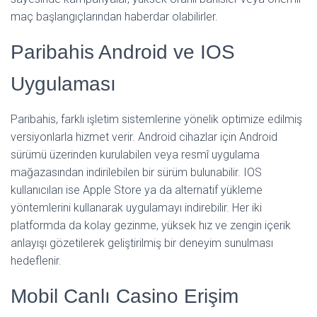
maç başlangıçlarından haberdar olabilirler.
Paribahis Android ve IOS
Uygulaması
Paribahis, farklı işletim sistemlerine yönelik optimize edilmiş
versiyonlarla hizmet verir. Android cihazlar için Android
sürümü üzerinden kurulabilen veya resmî uygulama
mağazasından indirilebilen bir sürüm bulunabilir. IOS
kullanıcıları ise Apple Store ya da alternatif yükleme
yöntemlerini kullanarak uygulamayı indirebilir. Her iki
platformda da kolay gezinme, yüksek hız ve zengin içerik
anlayışı gözetilerek geliştirilmiş bir deneyim sunulması
hedeflenir.
Mobil Canlı Casino Erişim