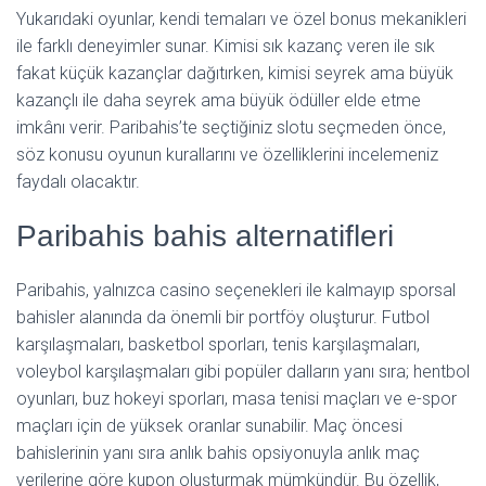
Yukarıdaki oyunlar, kendi temaları ve özel bonus mekanikleri
ile farklı deneyimler sunar. Kimisi sık kazanç veren ile sık
fakat küçük kazançlar dağıtırken, kimisi seyrek ama büyük
kazançlı ile daha seyrek ama büyük ödüller elde etme
imkânı verir. Paribahis’te seçtiğiniz slotu seçmeden önce,
söz konusu oyunun kurallarını ve özelliklerini incelemeniz
faydalı olacaktır.
Paribahis bahis alternatifleri
Paribahis, yalnızca casino seçenekleri ile kalmayıp sporsal
bahisler alanında da önemli bir portföy oluşturur. Futbol
karşılaşmaları, basketbol sporları, tenis karşılaşmaları,
voleybol karşılaşmaları gibi popüler dalların yanı sıra; hentbol
oyunları, buz hokeyi sporları, masa tenisi maçları ve e-spor
maçları için de yüksek oranlar sunabilir. Maç öncesi
bahislerinin yanı sıra anlık bahis opsiyonuyla anlık maç
verilerine göre kupon oluşturmak mümkündür. Bu özellik,