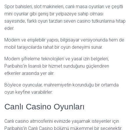
L
Spor bahisleri, slot makineleri, canlı masa oyunları ve çeşitli
Á
mini oyunlar gibi geniş bir yelpazeye sahip olması
S
sayesinde, farklı oyun tarzları seven casino tutkunlarına hitap
A
eder.
Modern ve erişilebilir yapısı, bilgisayar versiyonunda hem de
mobil tarayıcılarda rahat bir oyun deneyimi sunar.
Modern şifreleme teknolojileri ve yasal izin belgeleri,
Paribahis’in lisanslı bir hizmet sunduğunu güçlendiren
etkenler arasında yer alır.
Böylece oyuncular, mahremiyetin korunduğu bir ortamda
oyun keyfine varabilirler.
Canlı Casino Oyunları
Canlı casino atmosferini evinizde yaşamak isteyenler için
Paribahis’in Canlı Casino bölümü mükemmel bir seçenektir.