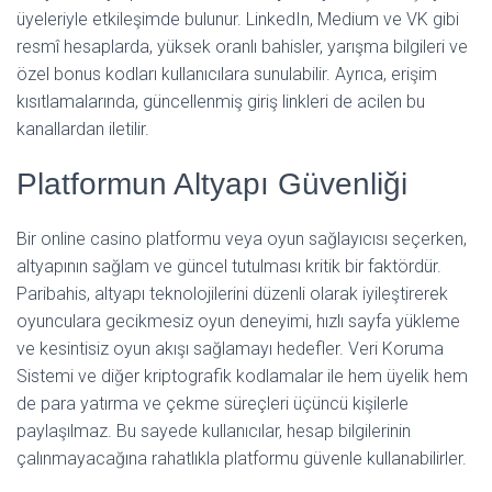
üyeleriyle etkileşimde bulunur. LinkedIn, Medium ve VK gibi
resmî hesaplarda, yüksek oranlı bahisler, yarışma bilgileri ve
özel bonus kodları kullanıcılara sunulabilir. Ayrıca, erişim
kısıtlamalarında, güncellenmiş giriş linkleri de acilen bu
kanallardan iletilir.
Platformun Altyapı Güvenliği
Bir online casino platformu veya oyun sağlayıcısı seçerken,
altyapının sağlam ve güncel tutulması kritik bir faktördür.
Paribahis, altyapı teknolojilerini düzenli olarak iyileştirerek
oyunculara gecikmesiz oyun deneyimi, hızlı sayfa yükleme
ve kesintisiz oyun akışı sağlamayı hedefler. Veri Koruma
Sistemi ve diğer kriptografik kodlamalar ile hem üyelik hem
de para yatırma ve çekme süreçleri üçüncü kişilerle
paylaşılmaz. Bu sayede kullanıcılar, hesap bilgilerinin
çalınmayacağına rahatlıkla platformu güvenle kullanabilirler.