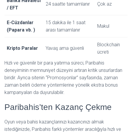
Banka Havalesi
24 saatte tamamlanır
Çok az
/ EFT
E-Cüzdanlar
15 dakika ile 1 saat
Makul
(Papara vb. )
arası tamamlanır
Blockchain
Kripto Paralar
Yavaş ama güvenli
ücreti
Hızlı ve güvenilir bir para yatırma süreci, Paribahis
deneyiminin memnuniyet düzeyini artıran kritik unsurlardan
biridir. Ayrıca sitenin “Promosyonlar” sayfasında, zaman
zaman belirli ödeme yöntemlerine yönelik ekstra bonus
kampanyaları da duyurulabilir.
Paribahis’ten Kazanç Çekme
Oyun veya bahis kazançlarınızı kazancınızı almak
istediğinizde, Paribahis farklı yöntemler aracılığıyla hızlı ve