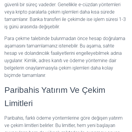
güvenli bir süreç vadeder. Genellikle e-cüzdan yöntemleri
veya kripto paralarla çekim işlemleri daha kısa sürede
tamamlanır. Banka transferi ile çekimde ise işlem süresi 1-3
iş günü arasında değişebilir.
Para çekme talebinde bulunmadan önce hesap doğrulama
aşamasını tamamlamanız istenebilir. Bu aşama, sahte
hesap ve dolandırıcılık faaliyetlerini engelleyebilmek adına
uygulanır. Kimlik, adres kanıtı ve ödeme yöntemine dair
belgelerin onaylanmasıyla çekim işlemleri daha kolay
biçimde tamamlanır.
Paribahis Yatırım Ve Çekim
Limitleri
Paribahis, farklı ödeme yöntemlerine göre değişen yatırım
ve çekim limitleri belirler. Bu limitler, hem yeni başlayan