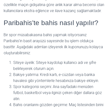
özellikle maçın gidişatına göre anlık karar alma becerisi olan
kullanıcılara ekstra eğlence ve ilave kazanç sağlamaktadır.
Paribahis’te bahis nasıl yapılır?
Bir spor müsabakasına bahis yapmak istiyorsanız
Paribahis’in basit arayüzü sayesinde bu işlem oldukça
basittir. Aşağıdaki adımları izleyerek ilk kuponunuzu kolayca
oluşturabilirsiniz:
Siteye üyelik: Siteye kaydolup kullanıcı adı ve şifre
belirleyerek oturum açın.
Bakiye yatırma: Kredi kartı, e-cüzdan veya banka
havalesi gibi yöntemlerle hesabınıza bakiye ekleyin.
Spor kategorisi seçimi: Ana sayfadaki menüden
futbol, basketbol veya ilginizi çeken diğer dallara göz
atın.
Bahis oranlarını gözden geçirme: Maç listesinden birini