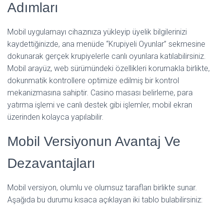
Adımları
Mobil uygulamayı cihazınıza yükleyip üyelik bilgilerinizi
kaydettiğinizde, ana menüde “Krupiyeli Oyunlar” sekmesine
dokunarak gerçek krupiyelerle canlı oyunlara katılabilirsiniz.
Mobil arayüz, web sürümündeki özellikleri korumakla birlikte,
dokunmatik kontrollere optimize edilmiş bir kontrol
mekanizmasına sahiptir. Casino masası belirleme, para
yatırma işlemi ve canlı destek gibi işlemler, mobil ekran
üzerinden kolayca yapılabilir.
Mobil Versiyonun Avantaj Ve
Dezavantajları
Mobil versiyon, olumlu ve olumsuz tarafları birlikte sunar.
Aşağıda bu durumu kısaca açıklayan iki tablo bulabilirsiniz: