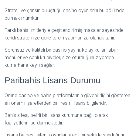
Strateji ve şansın buluştuğu casino oyunlarını bu bölümde
bulmak mümkün.
Farklı bahis limitleriyle çeşitlendirilmiş masalar sayesinde
kendi stratejinize göre tercih yapmanıza olanak tanır.
Sorunsuz ve kaliteli bir casino yayını, kolay kullanılabilir
menüler ve canlı krupiyeler, size oturduğunuz yerden
kumarhane keyfi sağlar.
Paribahis Lisans Durumu
Online casino ve bahis platformlarının güvenilirliğini gösteren
en önemli işaretlerden biri, resmi lisans bilgileridir.
Bahis sitesi, belirli bir lisans kurumuna bağlı olarak
faaliyetlerini sürdürmektedir.
Lisans belgesi, sitenin oyunlarını adil bir şekilde sunduğunu