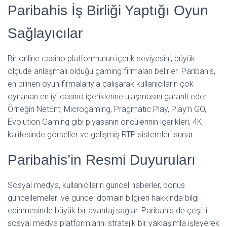
Paribahis İş Birliği Yaptığı Oyun
Sağlayıcılar
Bir online casino platformunun içerik seviyesini, büyük
ölçüde anlaşmalı olduğu gaming firmaları belirler. Paribahis,
en bilinen oyun firmalarıyla çalışarak kullanıcıların çok
oynanan en iyi casino içeriklerine ulaşmasını garanti eder.
Örneğin NetEnt, Microgaming, Pragmatic Play, Play’n GO,
Evolution Gaming gibi piyasanın öncülerinin içerikleri, 4K
kalitesinde görseller ve gelişmiş RTP sistemleri sunar.
Paribahis’in Resmi Duyuruları
Sosyal medya, kullanıcıların güncel haberler, bonus
güncellemeleri ve güncel domain bilgileri hakkında bilgi
edinmesinde büyük bir avantaj sağlar. Paribahis de çeşitli
sosyal medya platformlarını stratejik bir yaklaşımla işleyerek