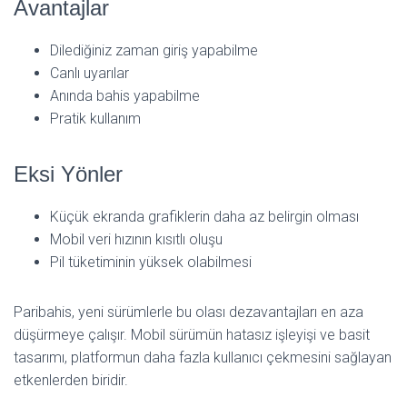
Avantajlar
Dilediğiniz zaman giriş yapabilme
Canlı uyarılar
Anında bahis yapabilme
Pratik kullanım
Eksi Yönler
Küçük ekranda grafiklerin daha az belirgin olması
Mobil veri hızının kısıtlı oluşu
Pil tüketiminin yüksek olabilmesi
Paribahis, yeni sürümlerle bu olası dezavantajları en aza
düşürmeye çalışır. Mobil sürümün hatasız işleyişi ve basit
tasarımı, platformun daha fazla kullanıcı çekmesini sağlayan
etkenlerden biridir.