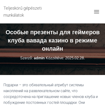
Teljeskörű gépészeti
munkálatok
N
A
V
I
Особые презенты для геймеров
G
Á
клуба вавада казино в режиме
C
I
онлайн
Ó
B
Szerző:
admin
Közzétéve:
2025.02.28.
E
-
/
K
I
K
Подарки – это обязательный атрибут системы
A
накоплений на развлекательном сайте, что
P
C
сосредоточена на приглашение новых членов клуба и
S
побуждение постоянных гостей площадки. Они
O