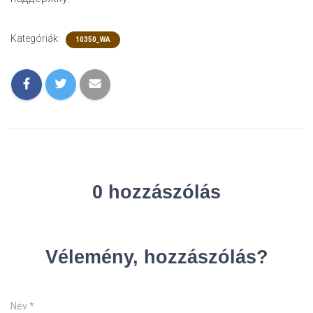
Kategóriák:
10350_WA
0 hozzászólás
Vélemény, hozzászólás?
Név
*