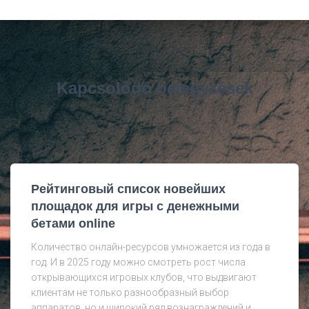
Kapcsolódó bejegyzések
Рейтинговый список новейших
площадок для игры с денежными
бетами online
Количество онлайн-ресурсов умножается из года в
год. И в 2025 году можно смотреть рост числа
открывающихся игровых клубов, что выдвигают
клиентам не только разнообразный выбор
аппаратов, но и широкий ряд вознаграждений и