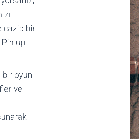
yorsanız,
ızı
e cazip bir
 Pin up
 bir oyun
fler ve
 sunarak