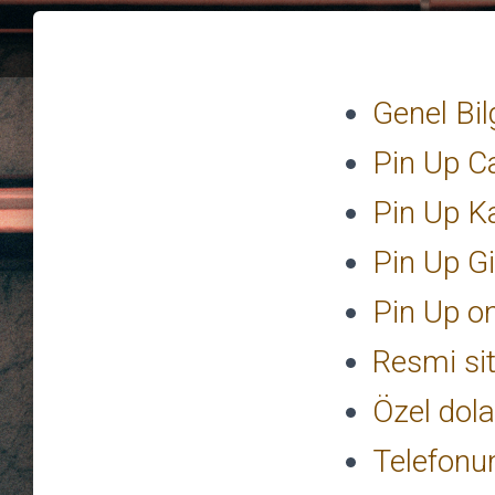
Genel Bil
Pin Up Ca
Pin Up Ka
Pin Up Gi
Pin Up on
Resmi sit
Özel dola
Telefonu