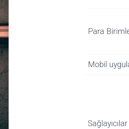
Para Birimle
Mobil uygu
Sağlayıcılar