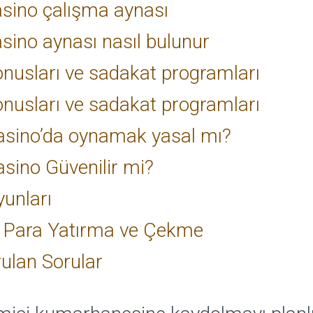
asino çalışma aynası
sino aynası nasıl bulunur
onusları ve sadakat programları
onusları ve sadakat programları
asino’da oynamak yasal mı?
sino Güvenilir mi?
unları
a Para Yatırma ve Çekme
ulan Sorular