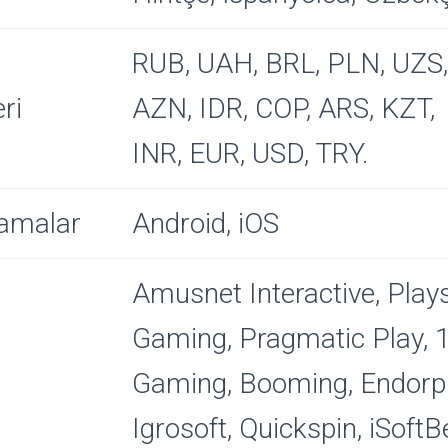
RUB, UAH, BRL, PLN, UZS
ri
AZN, IDR, COP, ARS, KZT,
INR, EUR, USD, TRY.
lamalar
Android, iOS
Amusnet Interactive, Play
Gaming, Pragmatic Play, 
Gaming, Booming, Endorp
Igrosoft, Quickspin, iSoftBe