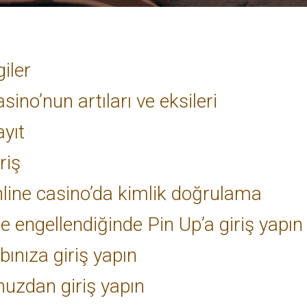
giler
sino’nun artıları ve eksileri
yıt
riş
line casino’da kimlik doğrulama
e engellendiğinde Pin Up’a giriş yapın
bınıza giriş yapın
nuzdan giriş yapın