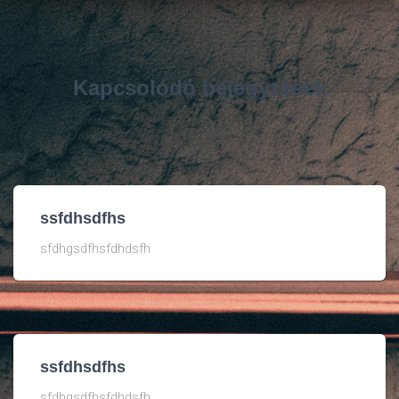
Kapcsolódó bejegyzések
ssfdhsdfhs
sfdhgsdfhsfdhdsfh
ssfdhsdfhs
sfdhgsdfhsfdhdsfh