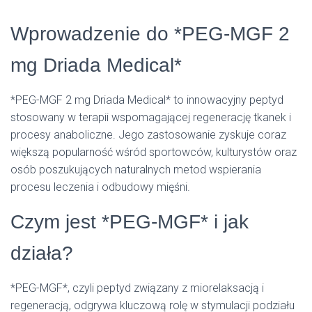
L
Á
Wprowadzenie do *PEG-MGF 2
S
A
mg Driada Medical*
*PEG-MGF 2 mg Driada Medical* to innowacyjny peptyd
stosowany w terapii wspomagającej regenerację tkanek i
procesy anaboliczne. Jego zastosowanie zyskuje coraz
większą popularność wśród sportowców, kulturystów oraz
osób poszukujących naturalnych metod wspierania
procesu leczenia i odbudowy mięśni.
Czym jest *PEG-MGF* i jak
działa?
*PEG-MGF*, czyli peptyd związany z miorelaksacją i
regeneracją, odgrywa kluczową rolę w stymulacji podziału