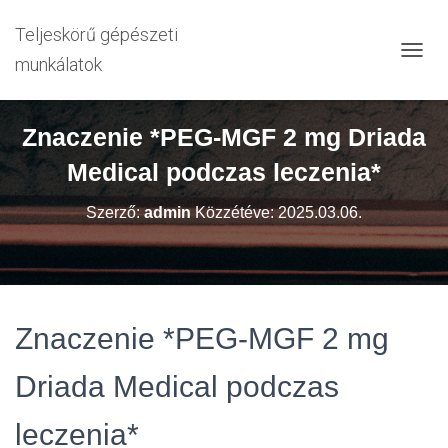
Teljeskörű gépészeti
munkálatok
N
A
V
I
Znaczenie *PEG-MGF 2 mg Driada
G
Á
Medical podczas leczenia*
C
I
Szerző:
admin
Közzétéve:
2025.03.06.
Ó
B
E
-
/
K
Znaczenie *PEG-MGF 2 mg
I
K
A
Driada Medical podczas
P
C
leczenia*
S
O