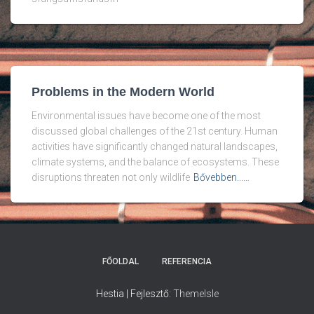
Problems in the Modern World
Environmental issues have become one of the most
discussed global challenges of the 21st century. Human
activities have significantly changed natural landscapes,
climate systems, and the balance of ecosystems. These
disruptions threaten not only wildlife
Bővebben...…
FŐOLDAL
REFERENCIA
Hestia | Fejlesztő:
ThemeIsle