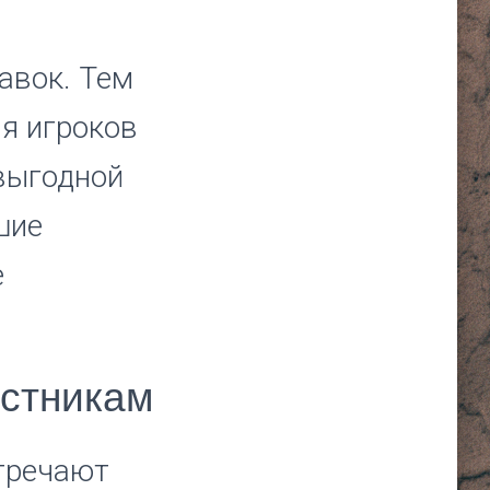
авок. Тем
ля игроков
выгодной
шие
е
астникам
тречают