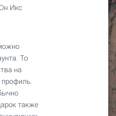
Он Икс
 можно
унта. То
ства на
 профиль.
бычно
дарок также