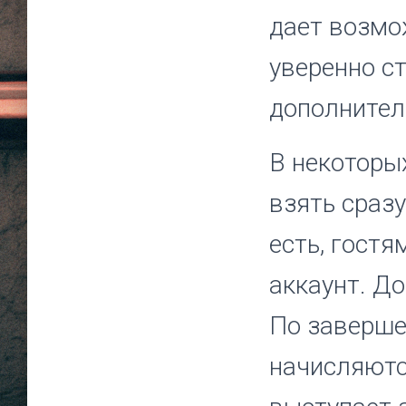
дает возмо
уверенно ст
дополнител
В некоторы
взять сразу
есть, гостя
аккаунт. Д
По заверше
начисляютс