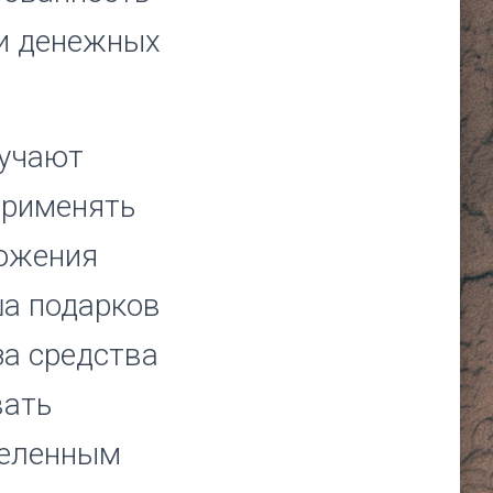
ни денежных
лучают
применять
ножения
ша подарков
за средства
вать
деленным