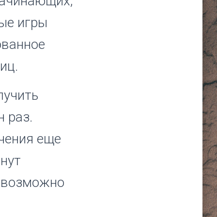
начинающих,
ные игры
ованное
иц.
лучить
 раз.
чения еще
анут
невозможно