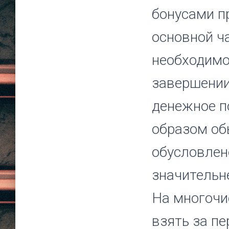
бонусами п
основной ч
необходимо
завершении
денежное п
образом об
обусловлен
значительн
На многочи
взять за п