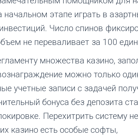
замечательным помощником для 
а начальном этапе играть в азарт
 инвестиций. Число спинов фиксир
объем не переваливает за 100 един
егламенту множества казино, запо
вознаграждение можно только один
ые учетные записи с задачей полу
нительный бонуса без депозита ст
локировке. Перехитрить систему 
их казино есть особые софты,