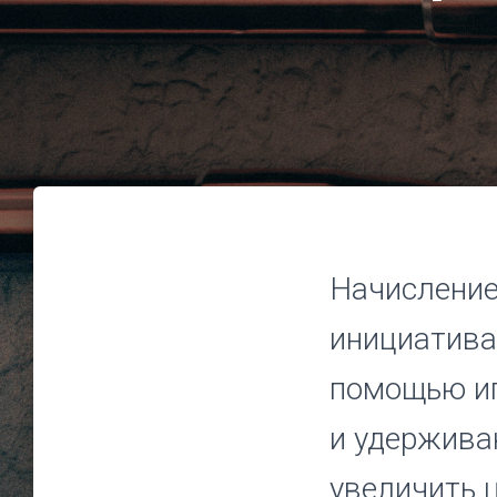
Начисление
инициатива
помощью иг
и удержива
увеличить 