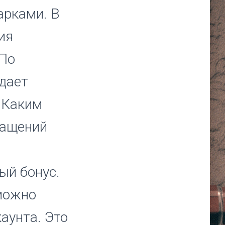
арками. В
ия
 По
дает
 Каким
ращений
ый бонус.
можно
аунта. Это