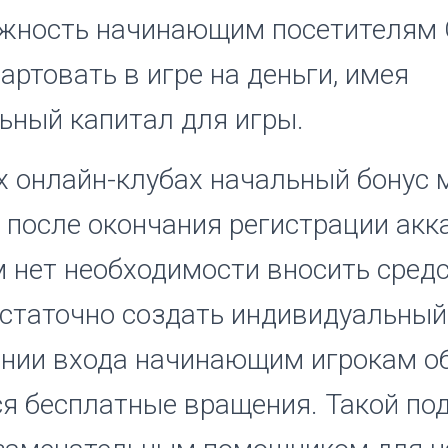
жность начинающим посетителям 
артовать в игре на деньги, имея
ьный капитал для игры.
х онлайн-клубах начальный бонус
 после окончания регистрации акка
м нет необходимости вносить сред
остаточно создать индивидуальный
нии входа начинающим игрокам о
я бесплатные вращения. Такой по