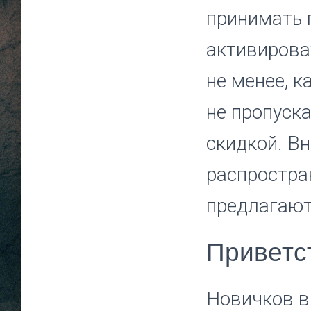
принимать 
активирова
не менее, к
не пропуск
скидкой. В
распростра
предлагают
Приветс
Новичков в